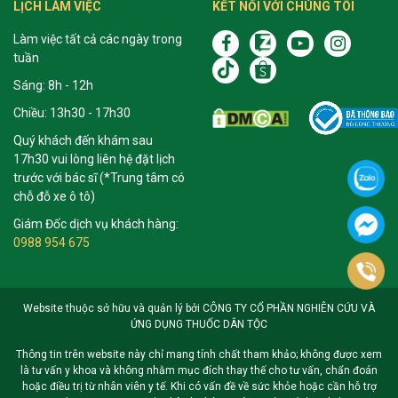
LỊCH LÀM VIỆC
KẾT NỐI VỚI CHÚNG TÔI
Làm việc tất cả các ngày trong
tuần
Sáng: 8h - 12h
Chiều: 13h30 - 17h30
Quý khách đến khám sau
17h30 vui lòng liên hệ đặt lịch
trước với bác sĩ (*Trung tâm có
chỗ đỗ xe ô tô)
Giám Đốc dịch vụ khách hàng:
0988 954 675
Website thuộc sở hữu và quản lý bởi CÔNG TY CỔ PHẦN NGHIÊN CỨU VÀ
ỨNG DỤNG THUỐC DÂN TỘC
Thông tin trên website này chỉ mang tính chất tham khảo; không được xem
là tư vấn y khoa và không nhằm mục đích thay thế cho tư vấn, chẩn đoán
hoặc điều trị từ nhân viên y tế. Khi có vấn đề về sức khỏe hoặc cần hỗ trợ