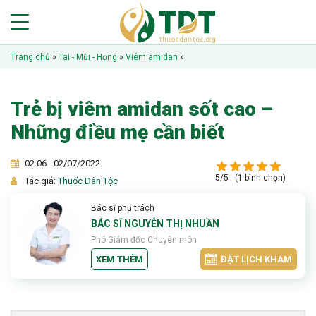
Trang chủ
»
Tai - Mũi - Họng
»
Viêm amidan
»
Trẻ bị viêm amidan sốt cao –
Những điều mẹ cần biết
02:06 - 02/07/2022
5/5 - (1 bình chọn)
Tác giả:
Thuốc Dân Tộc
Bác sĩ phụ trách
BÁC SĨ NGUYỄN THỊ NHUẦN
Phó Giám đốc Chuyên môn
XEM THÊM
ĐẶT LỊCH KHÁM