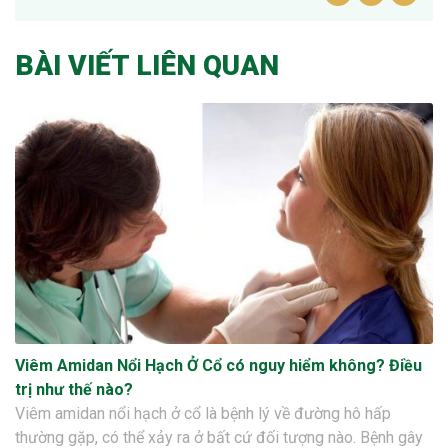
BÀI VIẾT LIÊN QUAN
Viêm Amidan Nổi Hạch Ở Cổ có nguy hiểm không? Điều
trị như thế nào?
Viêm amidan nổi hạch ở cổ là bệnh lý về đường hô hấp
thường gặp, có thể xảy ra ở bất cứ đối tượng nào. Bệnh gây