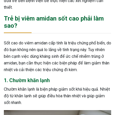
đưa trẻ đến bệnh viện để thực hiện các xét nghiệm cần
ng sau sinh là tình trạng viêm da
thiết.
tính phổ biến, khiến đôi bàn tay,
Trẻ bị viêm amidan sốt cao phải làm
chân của chị em trở nên khô...
sao?
Sốt cao do viêm amidan cấp tính là triệu chứng phổ biến, do
đó bạn không nên quá lo lắng về tình trạng này. Tuy nhiên
bên cạnh việc dùng kháng sinh để ức chế nhiễm trùng ở
amidan, bạn cần thực hiện các biện pháp để làm giảm thân
nhiệt và cải thiện các triệu chứng đi kèm.
1. Chườm khăn lạnh
Chườm khăn lạnh là biện pháp giảm sốt khá hiệu quả. Nhiệt
độ từ khăn lạnh sẽ giúp điều hòa thân nhiệt và giúp giảm
sốt nhanh.