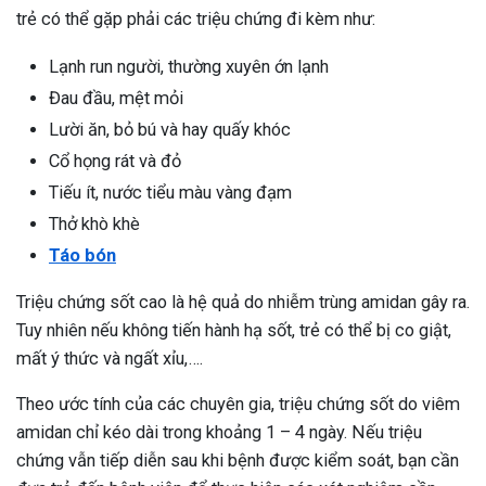
trẻ có thể gặp phải các triệu chứng đi kèm như:
Lạnh run người, thường xuyên ớn lạnh
Đau đầu, mệt mỏi
Lười ăn, bỏ bú và hay quấy khóc
Cổ họng rát và đỏ
Tiếu ít, nước tiểu màu vàng đạm
Thở khò khè
Táo bón
Triệu chứng sốt cao là hệ quả do nhiễm trùng amidan gây ra.
Tuy nhiên nếu không tiến hành hạ sốt, trẻ có thể bị co giật,
mất ý thức và ngất xỉu,….
Theo ước tính của các chuyên gia, triệu chứng sốt do viêm
amidan chỉ kéo dài trong khoảng 1 – 4 ngày. Nếu triệu
ừng Sau Sinh Có Tự Khỏi
chứng vẫn tiếp diễn sau khi bệnh được kiểm soát, bạn cần
ng? Thông Tin Cần Biết