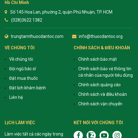
Hồ Chí Minh
Số 145 Hoa Lan, phường 2, quận Phú Nhuận, TP. HCM
(028)3622 1382
trungtamthuocdantoc.com
info@thuocdantoc.org
VỀ CHÚNG TÔI
CHÍNH SÁCH & ĐIỀU KHOẢN
Về chúng tôi
Chính sách bảo mật
Đội ngũ bác sĩ
Chính sách bảo vệ thông tin
cá nhân của người tiêu dùng
Đặt mua thuốc
Chính sách quảng cáo
Đặt lịch khám bệnh
Chính sách và điều khoản
Liên hệ
Chính sách vận chuyển
LỊCH LÀM VIỆC
KẾT NỐI VỚI CHÚNG TÔI
Làm việc tất cả các ngày trong