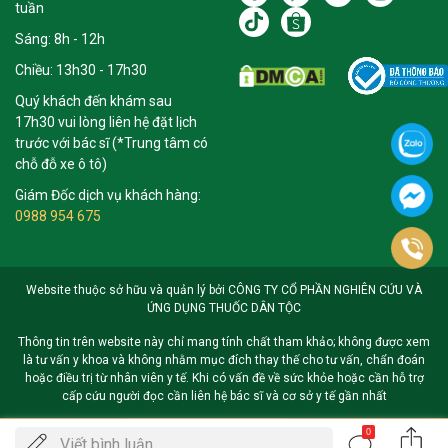
tuần
Sáng: 8h - 12h
Chiều: 13h30 - 17h30
Quý khách đến khám sau
17h30 vui lòng liên hệ đặt lịch
trước với bác sĩ (*Trung tâm có
chỗ đỗ xe ô tô)
Giám Đốc dịch vụ khách hàng:
0988 954 675
Website thuộc sở hữu và quản lý bởi CÔNG TY CỔ PHẦN NGHIÊN CỨU VÀ
ỨNG DỤNG THUỐC DÂN TỘC
Thông tin trên website này chỉ mang tính chất tham khảo; không được xem
là tư vấn y khoa và không nhằm mục đích thay thế cho tư vấn, chẩn đoán
hoặc điều trị từ nhân viên y tế. Khi có vấn đề về sức khỏe hoặc cần hỗ trợ
cấp cứu người đọc cần liên hệ bác sĩ và cơ sở y tế gần nhất
0
Gọi
Viết bình luận ...
ĐẶT LỊCH KHÁM