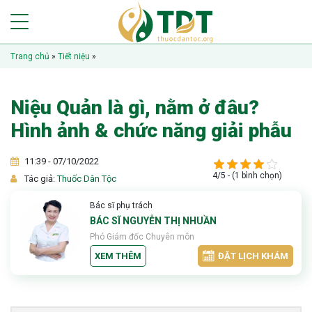
Trang chủ
»
Tiết niệu
»
Niệu Quản là gì, nằm ở đâu?
Hình ảnh & chức năng giải phẫu
11:39 - 07/10/2022
4/5 - (1 bình chọn)
Tác giả:
Thuốc Dân Tộc
Bác sĩ phụ trách
BÁC SĨ NGUYỄN THỊ NHUẦN
Phó Giám đốc Chuyên môn
XEM THÊM
ĐẶT LỊCH KHÁM