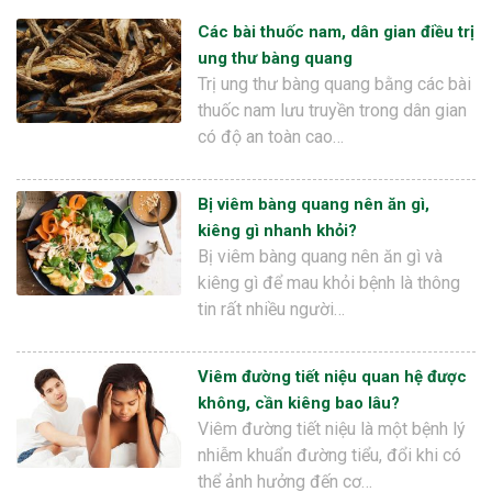
Các bài thuốc nam, dân gian điều trị
ung thư bàng quang
Trị ung thư bàng quang bằng các bài
thuốc nam lưu truyền trong dân gian
có độ an toàn cao…
Bị viêm bàng quang nên ăn gì,
kiêng gì nhanh khỏi?
Bị viêm bàng quang nên ăn gì và
kiêng gì để mau khỏi bệnh là thông
tin rất nhiều người…
Viêm đường tiết niệu quan hệ được
không, cần kiêng bao lâu?
Viêm đường tiết niệu là một bệnh lý
nhiễm khuẩn đường tiểu, đổi khi có
thể ảnh hưởng đến cơ…