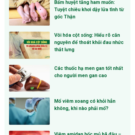
Bấm huyệt tăng ham muốn:
Tuyệt chiêu khơi dậy lửa tình từ
gốc Thận
Vôi hóa cột sống: Hiểu rõ căn
nguyên để thoát khỏi đau nhức
thắt lưng
Các thuốc hạ men gan tốt nhất
cho người men gan cao
Mổ viêm xoang có khỏi hẳn
không, khi nào phải mổ?
Viêm amidan hốc mủ bã đậu –