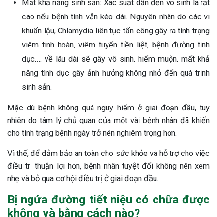
Mất khả năng sinh sản: Xác suất dẫn đến vô sinh là rất
cao nếu bệnh tình vẫn kéo dài. Nguyên nhân do các vi
khuẩn lậu, Chlamydia liên tục tấn công gây ra tình trạng
viêm tinh hoàn, viêm tuyến tiền liệt, bệnh đường tình
dục,… về lâu dài sẽ gây vô sinh, hiếm muộn, mất khả
năng tình dục gây ảnh hưởng không nhỏ đến quá trình
sinh sản.
Mặc dù bệnh không quá nguy hiểm ở giai đoạn đầu, tuy
nhiên do tâm lý chủ quan của một vài bệnh nhân đã khiến
cho tình trạng bệnh ngày trở nên nghiêm trọng hơn.
Vì thế, để đảm bảo an toàn cho sức khỏe và hỗ trợ cho việc
điều trị thuận lợi hơn, bệnh nhân tuyệt đối không nên xem
nhẹ và bỏ qua cơ hội điều trị ở giai đoạn đầu.
Bị ngứa đường tiết niệu có chữa được
không và bằng cách nào?