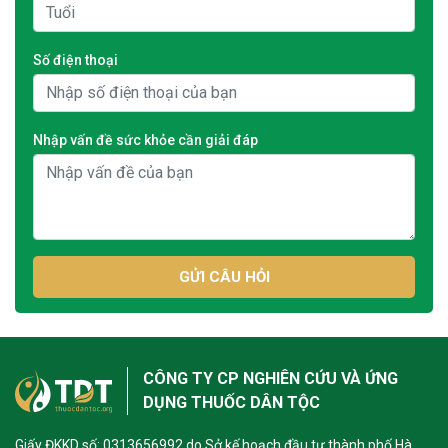
Số điện thoại
Nhập vấn đề sức khỏe cần giải đáp
GỬI CÂU HỎI
CÔNG TY CP NGHIÊN CỨU VÀ ỨNG
DỤNG THUỐC DÂN TỘC
Giấy ĐKKD số: 0313656992 do Sở kế hoạch đầu tư thành phố Hà