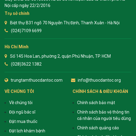
Nội cấp ngày 22/2/2016
Trụ sở chính
Biệt thự B31 ngõ 70 Nguyễn Thị Định, Thanh Xuân - Hà Nội
(024)7109 6699
Hồ Chí Minh
Số 145 Hoa Lan, phường 2, quận Phú Nhuận, TP. HCM
(028)3622 1382
trungtamthuocdantoc.com
info@thuocdantoc.org
VỀ CHÚNG TÔI
CHÍNH SÁCH & ĐIỀU KHOẢN
Về chúng tôi
Chính sách bảo mật
Đội ngũ bác sĩ
Chính sách bảo vệ thông tin
cá nhân của người tiêu dùng
Đặt mua thuốc
Chính sách quảng cáo
Đặt lịch khám bệnh