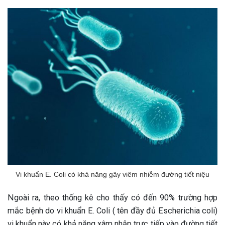
Vi khuẩn E. Coli có khả năng gây viêm nhiễm đường tiết niệu
Ngoài ra, theo thống kê cho thấy có đến 90% trường hợp
mắc bệnh do vi khuẩn E. Coli ( tên đầy đủ Escherichia coli)
vi khuẩn này có khả năng xâm nhập trực tiếp vào đường tiết