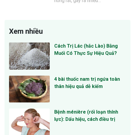
nóng rát, gây ra nhiều…
Xem nhiều
Cách Trị Lác (hắc Lào) Bằng
Muối Có Thực Sự Hiệu Quả?
4 bài thuốc nam trị ngứa toàn
thân hiệu quả dễ kiếm
Bệnh ménière (rối loạn thính
lực): Dấu hiệu, cách điều trị