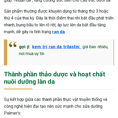
giúp “nhuận da”, tăng cường sức bền cho cấu trúc dưới da.
ng sau sinh là tình trạng viêm da
Sản phẩm thường được khuyên dùng từ tháng thứ 3 hoặc
tính phổ biến, khiến đôi bàn tay,
thứ 4 của thai kỳ. Đây là thời điểm thai nhi bắt đầu phát triển
chân của chị em trở nên khô...
nhanh, bụng bầu to lên rõ rệt, áp lực lên da bắt đầu tăng
mạnh, dễ gây ra tình trạng
rạn da
.
gợi ý:
kem trị rạn da trilastin:
giá bao nhiêu,
nơi mua uy tín
Thành phần thảo dược và hoạt chất
nuôi dưỡng làn da
Sự kết hợp giữa các thành phần thực vật truyền thống và
công nghệ hiện đại tạo nên sức mạnh cho sữa dưỡng
Palmer’s: