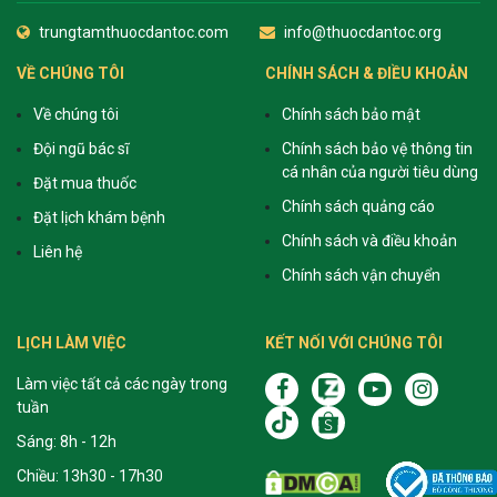
trungtamthuocdantoc.com
info@thuocdantoc.org
VỀ CHÚNG TÔI
CHÍNH SÁCH & ĐIỀU KHOẢN
Về chúng tôi
Chính sách bảo mật
Đội ngũ bác sĩ
Chính sách bảo vệ thông tin
cá nhân của người tiêu dùng
Đặt mua thuốc
Chính sách quảng cáo
Đặt lịch khám bệnh
Chính sách và điều khoản
Liên hệ
Chính sách vận chuyển
LỊCH LÀM VIỆC
KẾT NỐI VỚI CHÚNG TÔI
Làm việc tất cả các ngày trong
tuần
Sáng: 8h - 12h
Chiều: 13h30 - 17h30