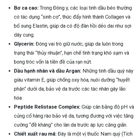
Bơ ca cao:
Trong Đông y, các loại tinh dầu béo thường
có tác dụng “sinh cơ”, thúc đẩy hình thành Collagen và
bổ sung Elastin, giúp da có độ đàn hồi dẻo dai như sợi
dây cung.
Glycerin:
Đóng vai trò giữ nước, giúp da luôn trong
trạng thái “thủy nhuận”, hạn chế tình trạng khô sạm và
bong tróc vốn là tiền đề của rạn nứt.
Dầu hạnh nhân và dầu Argan:
Những tinh dầu quý này
giàu vitamin E, giúp chống oxy hóa, nuôi dưỡng “huyết
phận” dưới da, bảo vệ da trước các tác nhân gây lão
hóa.
Peptide Relistase Complex:
Giúp cân bằng độ pH và
củng cố hàng rào bảo vệ da, tương đương với việc tăng
cường “đề kháng” cho làn da trước áp lực căng giãn.
Chiết xuất rau má:
Đây là một vị thuốc Nam quý (Tích