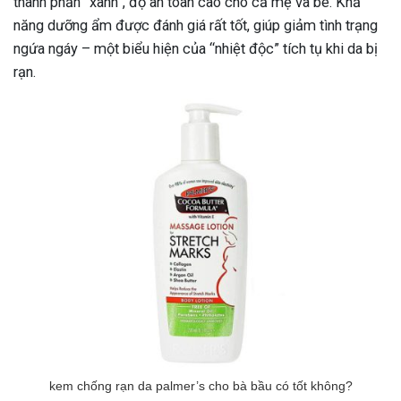
thành phần “xanh”, độ an toàn cao cho cả mẹ và bé. Khả
năng dưỡng ẩm được đánh giá rất tốt, giúp giảm tình trạng
ngứa ngáy – một biểu hiện của “nhiệt độc” tích tụ khi da bị
rạn.
kem chống rạn da palmer’s cho bà bầu có tốt không?