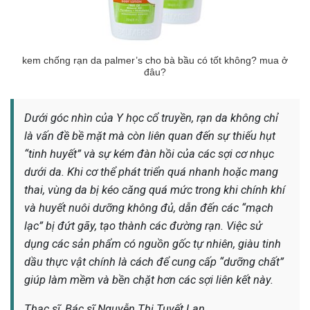
kem chống rạn da palmer’s cho bà bầu có tốt không? mua ở
đâu?
Dưới góc nhìn của Y học cổ truyền, rạn da không chỉ
là vấn đề bề mặt mà còn liên quan đến sự thiếu hụt
“tinh huyết” và sự kém đàn hồi của các sợi cơ nhục
dưới da. Khi cơ thể phát triển quá nhanh hoặc mang
thai, vùng da bị kéo căng quá mức trong khi chính khí
và huyết nuôi dưỡng không đủ, dẫn đến các “mạch
lạc” bị đứt gãy, tạo thành các đường rạn. Việc sử
dụng các sản phẩm có nguồn gốc tự nhiên, giàu tinh
dầu thực vật chính là cách để cung cấp “dưỡng chất”
giúp làm mềm và bền chặt hơn các sợi liên kết này.
Thạc sĩ, Bác sĩ Nguyễn Thị Tuyết Lan