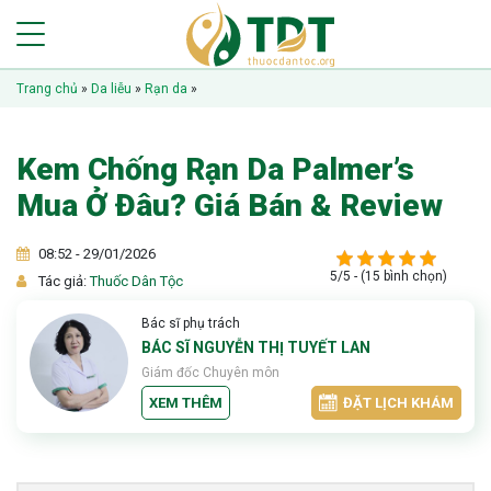
Trang chủ
»
Da liễu
»
Rạn da
»
Kem Chống Rạn Da Palmer’s
Mua Ở Đâu? Giá Bán & Review
08:52 - 29/01/2026
5/5 - (15 bình chọn)
Tác giả:
Thuốc Dân Tộc
Bác sĩ phụ trách
BÁC SĨ NGUYỄN THỊ TUYẾT LAN
Giám đốc Chuyên môn
XEM THÊM
ĐẶT LỊCH KHÁM