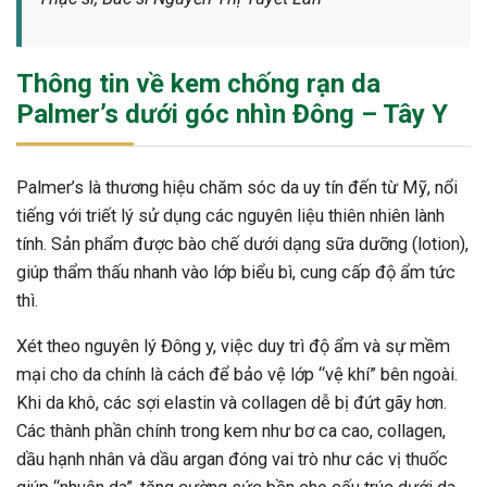
Thông tin về kem chống rạn da
Palmer’s dưới góc nhìn Đông – Tây Y
Palmer’s là thương hiệu chăm sóc da uy tín đến từ Mỹ, nổi
tiếng với triết lý sử dụng các nguyên liệu thiên nhiên lành
tính. Sản phẩm được bào chế dưới dạng sữa dưỡng (lotion),
giúp thẩm thấu nhanh vào lớp biểu bì, cung cấp độ ẩm tức
thì.
Xét theo nguyên lý Đông y, việc duy trì độ ẩm và sự mềm
mại cho da chính là cách để bảo vệ lớp “vệ khí” bên ngoài.
Khi da khô, các sợi elastin và collagen dễ bị đứt gãy hơn.
Các thành phần chính trong kem như bơ ca cao, collagen,
ừng Sau Sinh Có Tự Khỏi
dầu hạnh nhân và dầu argan đóng vai trò như các vị thuốc
ng? Thông Tin Cần Biết