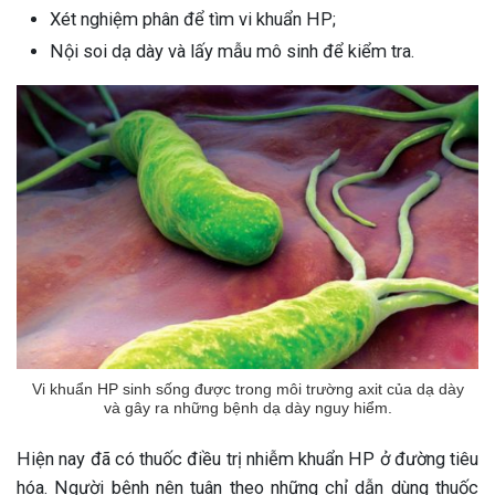
Xét nghiệm phân để tìm vi khuẩn HP;
Nội soi dạ dày và lấy mẫu mô sinh để kiểm tra.
Vi khuẩn HP sinh sống được trong môi trường axit của dạ dày
và gây ra những bệnh dạ dày nguy hiểm.
ừng Sau Sinh Có Tự Khỏi
Hiện nay đã có thuốc điều trị nhiễm khuẩn HP ở đường tiêu
ng? Thông Tin Cần Biết
hóa. Người bệnh nên tuân theo những chỉ dẫn dùng thuốc