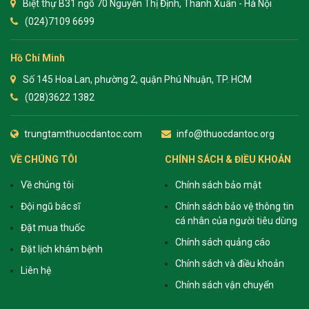
Biệt thự B31 ngõ 70 Nguyễn Thị Định, Thanh Xuân - Hà Nội
(024)7109 6699
Hồ Chí Minh
Số 145 Hoa Lan, phường 2, quận Phú Nhuận, TP. HCM
(028)3622 1382
trungtamthuocdantoc.com
info@thuocdantoc.org
VỀ CHÚNG TÔI
CHÍNH SÁCH & ĐIỀU KHOẢN
Về chúng tôi
Chính sách bảo mật
Đội ngũ bác sĩ
Chính sách bảo vệ thông tin
cá nhân của người tiêu dùng
Đặt mua thuốc
Chính sách quảng cáo
Đặt lịch khám bệnh
Chính sách và điều khoản
Liên hệ
Chính sách vận chuyển