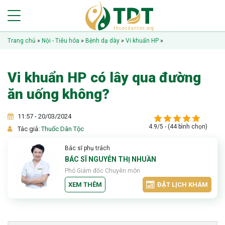
Trang chủ
»
Nội - Tiêu hóa
»
Bệnh dạ dày
»
Vi khuẩn HP
»
Vi khuẩn HP có lây qua đường
ăn uống không?
11:57 - 20/03/2024
4.9/5 - (44 bình chọn)
Tác giả:
Thuốc Dân Tộc
Bác sĩ phụ trách
BÁC SĨ NGUYỄN THỊ NHUẦN
Phó Giám đốc Chuyên môn
XEM THÊM
ĐẶT LỊCH KHÁM