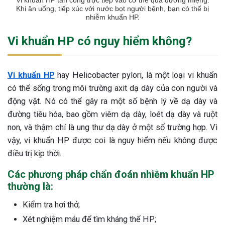
Vi khuẩn HP tấn công trực tiếp vào cơ thể qua đường miệng.
Khi ăn uống, tiếp xúc với nước bọt người bệnh, bạn có thể bị
nhiễm khuẩn HP.
Vi khuẩn HP có nguy hiểm không?
Vi khuẩn HP
hay Helicobacter pylori, là một loại vi khuẩn
có thể sống trong môi trường axit dạ dày của con người và
động vật. Nó có thể gây ra một số bệnh lý về dạ dày và
đường tiêu hóa, bao gồm viêm dạ dày, loét dạ dày và ruột
non, và thậm chí là ung thư dạ dày ở một số trường hợp. Vì
vậy, vi khuẩn HP được coi là nguy hiểm nếu không được
điều trị kịp thời.
Các phương pháp chẩn đoán nhiễm khuẩn HP
thường là:
Kiểm tra hơi thở;
Xét nghiệm máu để tìm kháng thể HP;