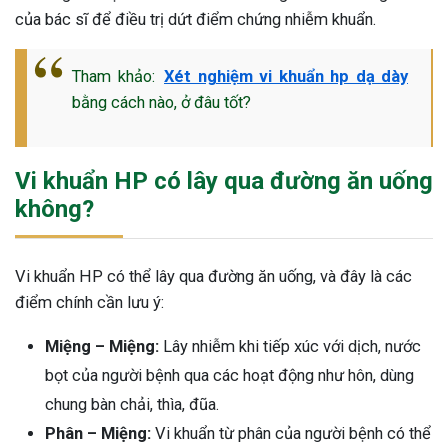
của bác sĩ để điều trị dứt điểm chứng nhiễm khuẩn.
ng sau sinh là tình trạng viêm da
tính phổ biến, khiến đôi bàn tay,
chân của chị em trở nên khô...
Tham khảo:
Xét nghiệm vi khuẩn hp dạ dày
bằng cách nào, ở đâu tốt?
Vi khuẩn HP có lây qua đường ăn uống
không?
Vi khuẩn HP có thể lây qua đường ăn uống, và đây là các
điểm chính cần lưu ý:
Miệng – Miệng:
Lây nhiễm khi tiếp xúc với dịch, nước
bọt của người bệnh qua các hoạt động như hôn, dùng
chung bàn chải, thìa, đũa.
Phân – Miệng:
Vi khuẩn từ phân của người bệnh có thể