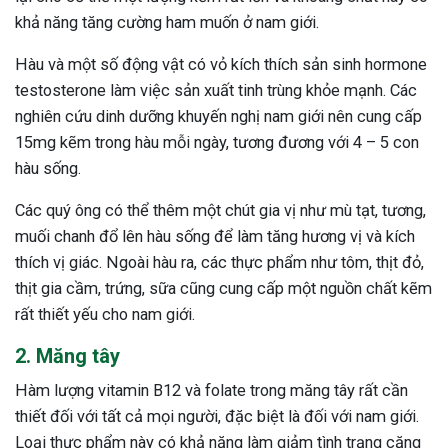
khả năng tăng cường ham muốn ở nam giới.
Hàu và một số động vật có vỏ kích thích sản sinh hormone
testosterone làm việc sản xuất tinh trùng khỏe mạnh. Các
nghiên cứu dinh dưỡng khuyến nghị nam giới nên cung cấp
15mg kẽm trong hàu mỗi ngày, tương đương với 4 – 5 con
hàu sống.
Các quý ông có thể thêm một chút gia vị như mù tạt, tương,
muối chanh đổ lên hàu sống để làm tăng hương vị và kích
thích vị giác. Ngoài hàu ra, các thực phẩm như tôm, thịt đỏ,
thịt gia cầm, trứng, sữa cũng cung cấp một nguồn chất kẽm
rất thiết yếu cho nam giới.
2. Măng tây
Hàm lượng vitamin B12 và folate trong măng tây rất cần
ừng Sau Sinh Có Tự Khỏi
thiết đối với tất cả mọi người, đặc biệt là đối với nam giới.
ng? Thông Tin Cần Biết
Loại thực phẩm này có khả năng làm giảm tình trạng căng