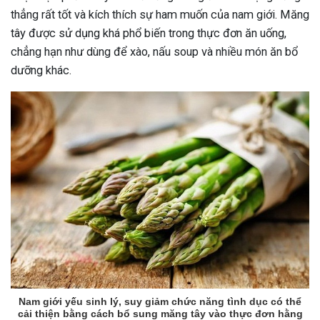
thẳng rất tốt và kích thích sự ham muốn của nam giới. Măng
ng sau sinh là tình trạng viêm da
tây được sử dụng khá phổ biến trong thực đơn ăn uống,
tính phổ biến, khiến đôi bàn tay,
chẳng hạn như dùng để xào, nấu soup và nhiều món ăn bổ
chân của chị em trở nên khô...
dưỡng khác.
Nam giới yếu sinh lý, suy giảm chức năng tình dục có thể
cải thiện bằng cách bổ sung măng tây vào thực đơn hằng