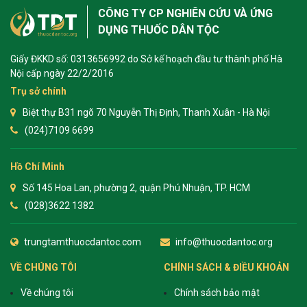
CÔNG TY CP NGHIÊN CỨU VÀ ỨNG
DỤNG THUỐC DÂN TỘC
Giấy ĐKKD số: 0313656992 do Sở kế hoạch đầu tư thành phố Hà
Nội cấp ngày 22/2/2016
Trụ sở chính
Biệt thự B31 ngõ 70 Nguyễn Thị Định, Thanh Xuân - Hà Nội
(024)7109 6699
Hồ Chí Minh
Số 145 Hoa Lan, phường 2, quận Phú Nhuận, TP. HCM
(028)3622 1382
trungtamthuocdantoc.com
info@thuocdantoc.org
VỀ CHÚNG TÔI
CHÍNH SÁCH & ĐIỀU KHOẢN
Về chúng tôi
Chính sách bảo mật