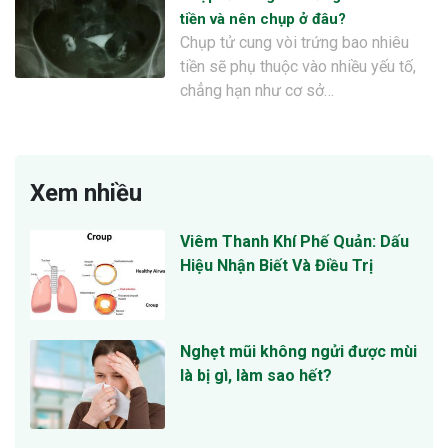
tiền và nên chụp ở đâu?
Chụp tử cung vòi trứng bao nhiêu
tiền sẽ phụ thuộc vào nhiều yếu tố,
chẳng hạn như cơ sở…
Xem nhiều
Viêm Thanh Khí Phế Quản: Dấu
Hiệu Nhận Biết Và Điều Trị
Nghẹt mũi không ngửi được mùi
là bị gì, làm sao hết?