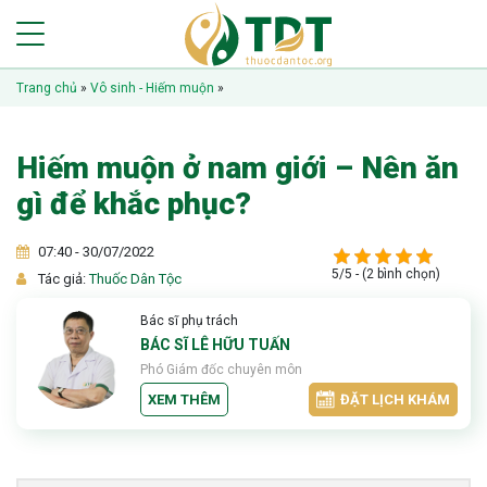
Trang chủ
»
Vô sinh - Hiếm muộn
»
Hiếm muộn ở nam giới – Nên ăn
gì để khắc phục?
07:40 - 30/07/2022
5/5 - (2 bình chọn)
Tác giả:
Thuốc Dân Tộc
Bác sĩ phụ trách
BÁC SĨ LÊ HỮU TUẤN
Phó Giám đốc chuyên môn
XEM THÊM
ĐẶT LỊCH KHÁM