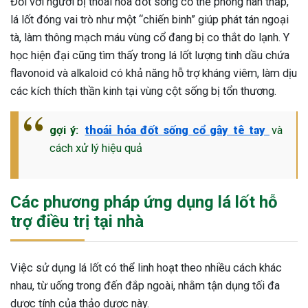
Đối với người bị thoái hóa đốt sống cổ thể phong hàn thấp,
lá lốt đóng vai trò như một “chiến binh” giúp phát tán ngoại
tà, làm thông mạch máu vùng cổ đang bị co thắt do lạnh. Y
học hiện đại cũng tìm thấy trong lá lốt lượng tinh dầu chứa
flavonoid và alkaloid có khả năng hỗ trợ kháng viêm, làm dịu
các kích thích thần kinh tại vùng cột sống bị tổn thương.
gợi ý:
thoái hóa đốt sống cổ gây tê tay
và
cách xử lý hiệu quả
Các phương pháp ứng dụng lá lốt hỗ
trợ điều trị tại nhà
Việc sử dụng lá lốt có thể linh hoạt theo nhiều cách khác
nhau, từ uống trong đến đắp ngoài, nhằm tận dụng tối đa
dược tính của thảo dược này.