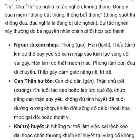
“Tý”. Chữ “Tý” có nghĩa là tắc nghẽn, không thông. Đông y
quan niệm “thông bất thống, thống bất thông” (thông suốt thì
không đau, đau nghĩa là đang bị tắc nghẽn). Sự tắc nghẽn
này thường do ba nguyên nhân chính phối hợp tạo thành:
Ngoại tà xâm nhập:
Phong (gió), Hàn (lạnh), Thấp (ẩm)
khi cơ thể suy yếu sẽ xâm nhập vào kinh lạc vùng cổ
vai gáy. Hàn làm co thắt mạch máu, Phong làm cơn đau
di chuyển, Thấp gây cảm giác nặng nề, trì trệ.
Can Thận hư tổn:
Can chủ cân (gân), Thận chủ cốt
(xương). Khi tuổi tác cao hoặc lao lực quá độ, chức
năng can thận suy yếu, không đủ tinh huyết để nuôi
dưỡng xương khớp, khiến đốt sống cổ dễ bị thoái hóa,
mọc gai đôi hoặc thoát vị.
Khí trệ huyết ứ:
Những tư thế làm việc sai lệch kéo
ừng Sau Sinh Có Tự Khỏi
dài hoặc chấn thương khiến khí huyết tại vùng cổ không
ng? Thông Tin Cần Biết