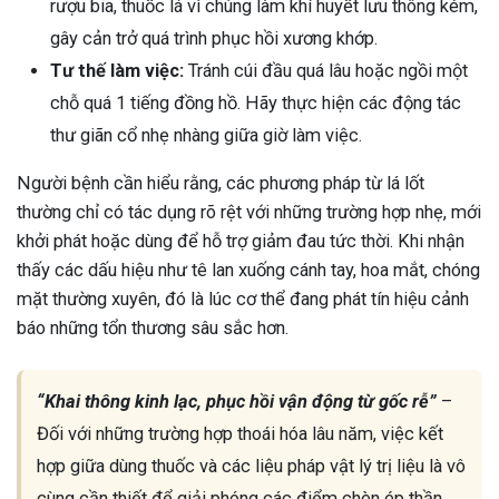
rượu bia, thuốc lá vì chúng làm khí huyết lưu thông kém,
gây cản trở quá trình phục hồi xương khớp.
Tư thế làm việc:
Tránh cúi đầu quá lâu hoặc ngồi một
chỗ quá 1 tiếng đồng hồ. Hãy thực hiện các động tác
thư giãn cổ nhẹ nhàng giữa giờ làm việc.
Người bệnh cần hiểu rằng, các phương pháp từ lá lốt
thường chỉ có tác dụng rõ rệt với những trường hợp nhẹ, mới
khởi phát hoặc dùng để hỗ trợ giảm đau tức thời. Khi nhận
thấy các dấu hiệu như tê lan xuống cánh tay, hoa mắt, chóng
mặt thường xuyên, đó là lúc cơ thể đang phát tín hiệu cảnh
báo những tổn thương sâu sắc hơn.
“Khai thông kinh lạc, phục hồi vận động từ gốc rễ”
–
Đối với những trường hợp thoái hóa lâu năm, việc kết
hợp giữa dùng thuốc và các liệu pháp vật lý trị liệu là vô
cùng cần thiết để giải phóng các điểm chèn ép thần