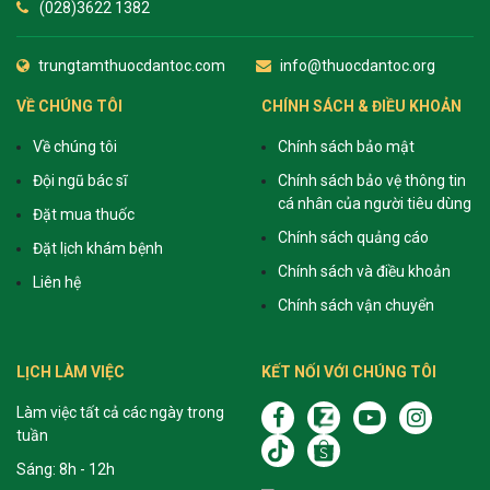
(028)3622 1382
trungtamthuocdantoc.com
info@thuocdantoc.org
VỀ CHÚNG TÔI
CHÍNH SÁCH & ĐIỀU KHOẢN
Về chúng tôi
Chính sách bảo mật
Đội ngũ bác sĩ
Chính sách bảo vệ thông tin
cá nhân của người tiêu dùng
Đặt mua thuốc
Chính sách quảng cáo
Đặt lịch khám bệnh
Chính sách và điều khoản
Liên hệ
Chính sách vận chuyển
LỊCH LÀM VIỆC
KẾT NỐI VỚI CHÚNG TÔI
Làm việc tất cả các ngày trong
tuần
Sáng: 8h - 12h