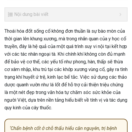
Nội dung bài viết
Thoái hóa đốt sống cổ không đơn thuần là sự bào mòn của
thời gian lên khung xương, mà trong nhãn quan của y học cổ
truyền, đây là hệ quả của một quá trình suy vi nội tại kết hợp
với các tác nhân ngoại tà. Khi chính khí không còn đủ mạnh
để bảo vệ cơ thể, các yếu tố như phong, hàn, thấp sẽ thừa
cơ xâm nhập, khu trú tại các khớp xương vùng cổ, gây ra tình
trạng khí huyết ứ trệ, kinh lạc bế tắc. Việc sử dụng các thảo
dược quanh vườn như lá lốt để hỗ trợ cải thiện triệu chứng
là một nét đẹp trong văn hóa tự chăm sóc sức khỏe của
người Việt, dựa trên nền tảng hiểu biết về tính vị và tác dụng
quy kinh của cây thuốc.
‘Chẩn bệnh cốt ở chỗ thấu hiểu căn nguyên, trị bệnh