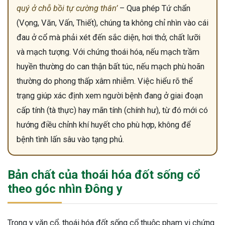
quý ở chỗ bồi tự cường thân’
– Qua phép Tứ chẩn
(Vọng, Văn, Vấn, Thiết), chúng ta không chỉ nhìn vào cái
đau ở cổ mà phải xét đến sắc diện, hơi thở, chất lưỡi
và mạch tượng. Với chứng thoái hóa, nếu mạch trầm
huyền thường do can thận bất túc, nếu mạch phù hoãn
thường do phong thấp xâm nhiễm. Việc hiểu rõ thể
trạng giúp xác định xem người bệnh đang ở giai đoạn
cấp tính (tà thực) hay mãn tính (chính hư), từ đó mới có
hướng điều chỉnh khí huyết cho phù hợp, không để
bệnh tình lấn sâu vào tạng phủ.
Bản chất của thoái hóa đốt sống cổ
theo góc nhìn Đông y
Trong y văn cổ, thoái hóa đốt sống cổ thuộc phạm vi chứng