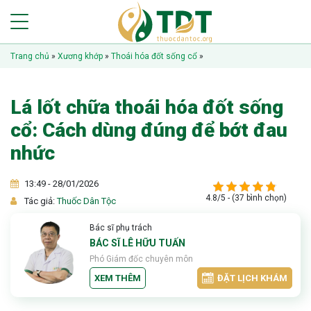
Trang chủ
»
Xương khớp
»
Thoái hóa đốt sống cổ
»
Lá lốt chữa thoái hóa đốt sống
cổ: Cách dùng đúng để bớt đau
nhức
13:49 - 28/01/2026
4.8/5 - (37 bình chọn)
Tác giả:
Thuốc Dân Tộc
Bác sĩ phụ trách
BÁC SĨ LÊ HỮU TUẤN
Phó Giám đốc chuyên môn
XEM THÊM
ĐẶT LỊCH KHÁM