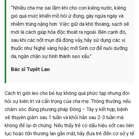
“Nhiều cha mẹ sai lầm khi cho con kiêng nước, kiêng
gió quá mức khiến mồ hôi ứ đọng, gây ngứa ngáy và
nhiễm trùng nặng hơn. Việc giữ da khô thoáng, sạch sẽ
mới là cách giúp hỏa độc thoát ra ngoài. Bên cạnh đó,
sau khi các nốt mụn đã đóng vảy, hãy sử dụng các vị
thuốc như Nghệ vàng hoặc mỡ Sinh cơ để nuôi dưỡng
da, ngăn chặn sự hình thành sẹo xấu.”
Bác sĩ Tuyết Lan
Cách trị giời leo cho bé tuy không quá phức tạp nhưng đòi
hỏi sự kiên trì và cẩn trọng của cha mẹ. Thông thường, nếu
chăm sóc đúng phương pháp Đông – Tây y kết hợp, bệnh
sẽ thuyên giảm sau 1 tuần và khỏi hẳn sau 2-3 tuần mà
không để lại di chứng. Nếu thấy trẻ có dấu hiệu sốt cao liên
tục hoặc tổn thương lan gần mắt, hãy đưa trẻ đến cơ sở y tế