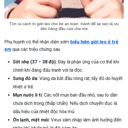
Tìm ra cách trị giời leo cho bé an toàn, tránh để lại sẹo là ưu
tiên hàng đầu của cha mẹ
Phụ huynh có thể nhận diện sớm
biểu hiện giời leo ở trẻ
em
qua các triệu chứng sau:
Sốt nhẹ (37 – 38 độ):
Đây là phản ứng của cơ thể khi
chính khí đang đấu tranh với tà độc.
Sưng đỏ da:
Vùng da bắt đầu nóng rát, tấy đỏ do huyết
nhiệt ứ trệ.
Mụn nước li ti:
Các nốt mụn ban đầu nhỏ, sau to dần
chứa dịch trong (thấp chẩn). Nếu dịch chuyển đục là
dấu hiệu của nhiệt độc hóa mủ.
ừng Sau Sinh Có Tự Khỏi
Ớn lạnh, mệt mỏi:
Virus xâm nhập làm ảnh hưởng đến
ng? Thông Tin Cần Biết