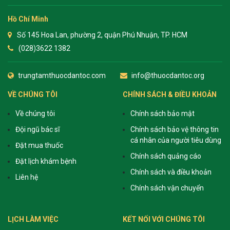
Hồ Chí Minh
Số 145 Hoa Lan, phường 2, quận Phú Nhuận, TP. HCM
(028)3622 1382
trungtamthuocdantoc.com
info@thuocdantoc.org
VỀ CHÚNG TÔI
CHÍNH SÁCH & ĐIỀU KHOẢN
Về chúng tôi
Chính sách bảo mật
Đội ngũ bác sĩ
Chính sách bảo vệ thông tin
cá nhân của người tiêu dùng
Đặt mua thuốc
Chính sách quảng cáo
Đặt lịch khám bệnh
Chính sách và điều khoản
Liên hệ
Chính sách vận chuyển
LỊCH LÀM VIỆC
KẾT NỐI VỚI CHÚNG TÔI