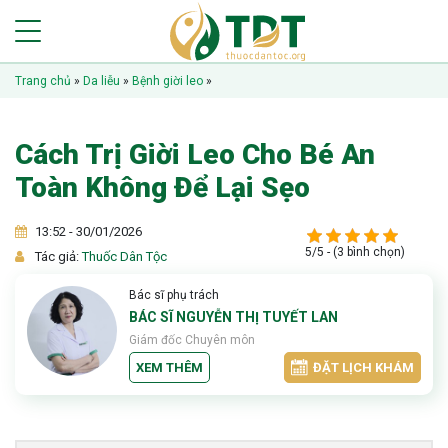
Trang chủ
»
Da liễu
»
Bệnh giời leo
»
Cách Trị Giời Leo Cho Bé An
Toàn Không Để Lại Sẹo
13:52 - 30/01/2026
5/5 - (3 bình chọn)
Tác giả:
Thuốc Dân Tộc
Bác sĩ phụ trách
BÁC SĨ NGUYỄN THỊ TUYẾT LAN
Giám đốc Chuyên môn
XEM THÊM
ĐẶT LỊCH KHÁM