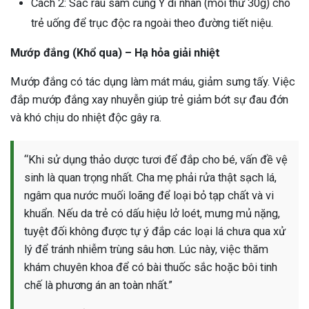
Cách 2: Sắc rau sam cùng Ý dĩ nhân (mỗi thứ 30g) cho
trẻ uống để trục độc ra ngoài theo đường tiết niệu.
Mướp đắng (Khổ qua) – Hạ hỏa giải nhiệt
Mướp đắng có tác dụng làm mát máu, giảm sưng tấy. Việc
đắp mướp đắng xay nhuyễn giúp trẻ giảm bớt sự đau đớn
và khó chịu do nhiệt độc gây ra.
“Khi sử dụng thảo dược tươi để đắp cho bé, vấn đề vệ
sinh là quan trọng nhất. Cha mẹ phải rửa thật sạch lá,
ngâm qua nước muối loãng để loại bỏ tạp chất và vi
khuẩn. Nếu da trẻ có dấu hiệu lở loét, mưng mủ nặng,
tuyệt đối không được tự ý đắp các loại lá chưa qua xử
lý để tránh nhiễm trùng sâu hơn. Lúc này, việc thăm
khám chuyên khoa để có bài thuốc sắc hoặc bôi tinh
chế là phương án an toàn nhất.”