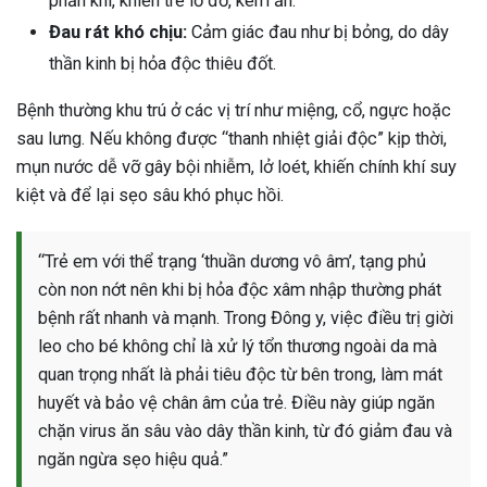
phần khí, khiến trẻ lờ đờ, kém ăn.
ng sau sinh là tình trạng viêm da
Đau rát khó chịu:
Cảm giác đau như bị bỏng, do dây
tính phổ biến, khiến đôi bàn tay,
thần kinh bị hỏa độc thiêu đốt.
chân của chị em trở nên khô...
Bệnh thường khu trú ở các vị trí như miệng, cổ, ngực hoặc
sau lưng. Nếu không được “thanh nhiệt giải độc” kịp thời,
mụn nước dễ vỡ gây bội nhiễm, lở loét, khiến chính khí suy
kiệt và để lại sẹo sâu khó phục hồi.
“Trẻ em với thể trạng ‘thuần dương vô âm’, tạng phủ
còn non nớt nên khi bị hỏa độc xâm nhập thường phát
bệnh rất nhanh và mạnh. Trong Đông y, việc điều trị giời
leo cho bé không chỉ là xử lý tổn thương ngoài da mà
quan trọng nhất là phải tiêu độc từ bên trong, làm mát
huyết và bảo vệ chân âm của trẻ. Điều này giúp ngăn
chặn virus ăn sâu vào dây thần kinh, từ đó giảm đau và
ngăn ngừa sẹo hiệu quả.”