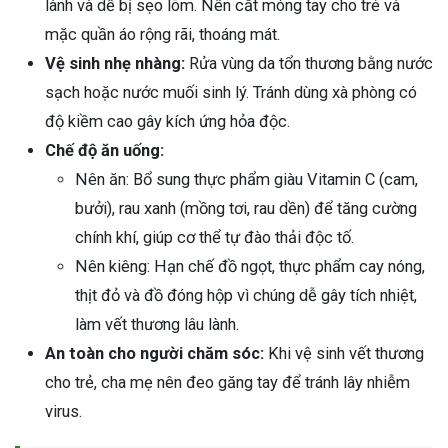
lành và dễ bị sẹo lõm. Nên cắt móng tay cho trẻ và
mặc quần áo rộng rãi, thoáng mát.
Vệ sinh nhẹ nhàng:
Rửa vùng da tổn thương bằng nước
sạch hoặc nước muối sinh lý. Tránh dùng xà phòng có
độ kiềm cao gây kích ứng hỏa độc.
Chế độ ăn uống:
Nên ăn: Bổ sung thực phẩm giàu Vitamin C (cam,
bưởi), rau xanh (mồng tơi, rau dền) để tăng cường
chính khí, giúp cơ thể tự đào thải độc tố.
Nên kiêng: Hạn chế đồ ngọt, thực phẩm cay nóng,
thịt đỏ và đồ đóng hộp vì chúng dễ gây tích nhiệt,
làm vết thương lâu lành.
An toàn cho người chăm sóc:
Khi vệ sinh vết thương
cho trẻ, cha mẹ nên đeo găng tay để tránh lây nhiễm
virus.