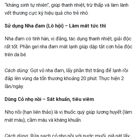
“kháng sinh tự nhiên”, giúp thanh nhiệt, trừ thấp và làm lành
vết thương cực kỳ hiệu quả cho trẻ nhỏ.
Sử dụng Nha đam (Lô hội) – Làm mát tức thì
Nha đam có tính hàn, vị đắng, tác dụng thanh nhiệt, giải độc
rất tốt. Phần gel nha đam mát lạnh giúp dập tắt cơn hỏa độc
trên da bé.
Cách dùng:
Gọt vỏ nha đam, lấy phần thịt trắng để lạnh rồi
đắp lên vùng da tổn thương khoảng 20 phút. Thực hiện 2
lần/ngày.
Dùng Cỏ nhọ nồi – Sát khuẩn, tiêu viêm
Nhọ nồi (hạn liên thảo) là vị thuốc quý giúp lương huyết (làm
mát máu), cầm máu và kháng khuẩn.
Cách dùng:
Rửa sạch cỏ nhọ nồi với nước muối, giã nát lấy