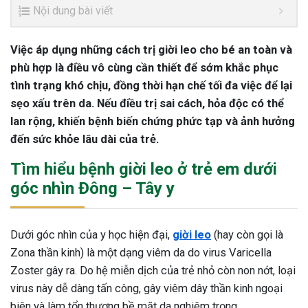
Nội dung bài viết
Việc áp dụng những cách trị giời leo cho bé an toàn và
phù hợp là điều vô cùng cần thiết để sớm khắc phục
tình trạng khó chịu, đồng thời hạn chế tối đa việc để lại
sẹo xấu trên da. Nếu điều trị sai cách, hỏa độc có thể
lan rộng, khiến bệnh biến chứng phức tạp và ảnh hưởng
đến sức khỏe lâu dài của trẻ.
Tìm hiểu bệnh giời leo ở trẻ em dưới
góc nhìn Đông – Tây y
Dưới góc nhìn của y học hiện đại,
giời leo
(hay còn gọi là
Zona thần kinh) là một dạng viêm da do virus Varicella
Zoster gây ra. Do hệ miễn dịch của trẻ nhỏ còn non nớt, loại
virus này dễ dàng tấn công, gây viêm dây thần kinh ngoại
biên và làm tổn thương bề mặt da nghiêm trọng.