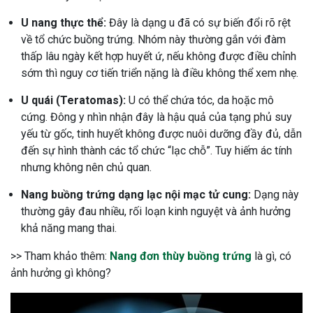
U nang thực thể:
Đây là dạng u đã có sự biến đổi rõ rệt
về tổ chức buồng trứng. Nhóm này thường gắn với đàm
thấp lâu ngày kết hợp huyết ứ, nếu không được điều chỉnh
sớm thì nguy cơ tiến triển nặng là điều không thể xem nhẹ.
U quái (Teratomas):
U có thể chứa tóc, da hoặc mô
cứng. Đông y nhìn nhận đây là hậu quả của tạng phủ suy
yếu từ gốc, tinh huyết không được nuôi dưỡng đầy đủ, dẫn
đến sự hình thành các tổ chức “lạc chỗ”. Tuy hiếm ác tính
nhưng không nên chủ quan.
Nang buồng trứng dạng lạc nội mạc tử cung:
Dạng này
thường gây đau nhiều, rối loạn kinh nguyệt và ảnh hưởng
khả năng mang thai.
>> Tham khảo thêm:
Nang đơn thùy buồng trứng
là gì, có
ảnh hưởng gì không?
ừng Sau Sinh Có Tự Khỏi
ng? Thông Tin Cần Biết