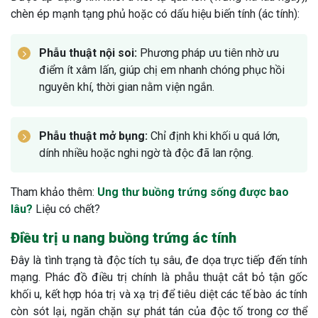
chèn ép mạnh tạng phủ hoặc có dấu hiệu biến tính (ác tính):
Phẫu thuật nội soi:
Phương pháp ưu tiên nhờ ưu
điểm ít xâm lấn, giúp chị em nhanh chóng phục hồi
nguyên khí, thời gian nằm viện ngắn.
Phẫu thuật mở bụng:
Chỉ định khi khối u quá lớn,
dính nhiều hoặc nghi ngờ tà độc đã lan rộng.
Tham khảo thêm:
Ung thư buồng trứng sống được bao
lâu?
Liệu có chết?
Điều trị u nang buồng trứng ác tính
Đây là tình trạng tà độc tích tụ sâu, đe dọa trực tiếp đến tính
mạng. Phác đồ điều trị chính là phẫu thuật cắt bỏ tận gốc
khối u, kết hợp hóa trị và xạ trị để tiêu diệt các tế bào ác tính
còn sót lại, ngăn chặn sự phát tán của độc tố trong cơ thể