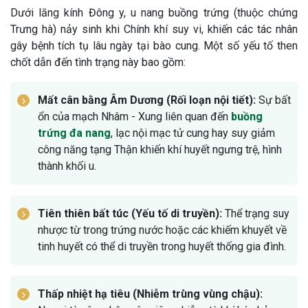
Dưới lăng kính Đông y, u nang buồng trứng (thuộc chứng
Trưng hà) nảy sinh khi Chính khí suy vi, khiến các tác nhân
gây bệnh tích tụ lâu ngày tại bào cung. Một số yếu tố then
chốt dẫn đến tình trạng này bao gồm:
Mất cân bằng Âm Dương (Rối loạn nội tiết):
Sự bất
ổn của mạch Nhâm - Xung liên quan đến
buồng
trứng đa nang
, lạc nội mạc tử cung hay suy giảm
công năng tạng Thận khiến khí huyết ngưng trệ, hình
thành khối u.
Tiên thiên bất túc (Yếu tố di truyền):
Thể trạng suy
nhược từ trong trứng nước hoặc các khiếm khuyết về
tinh huyết có thể di truyền trong huyết thống gia đình.
Thấp nhiệt hạ tiêu (Nhiễm trùng vùng chậu):