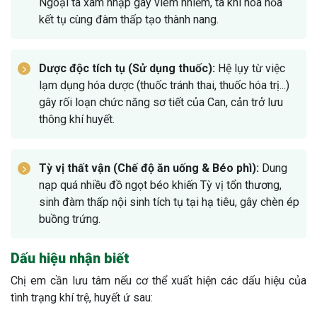
Ngoại tà xâm nhập gây viêm nhiễm, tà khí hóa hỏa
kết tụ cùng đàm thấp tạo thành nang.
Dược độc tích tụ (Sử dụng thuốc):
Hệ lụy từ việc
lạm dụng hóa dược (thuốc tránh thai, thuốc hóa trị...)
gây rối loạn chức năng sơ tiết của Can, cản trở lưu
thông khí huyết.
Tỳ vị thất vận (Chế độ ăn uống & Béo phì):
Dung
nạp quá nhiều đồ ngọt béo khiến Tỳ vị tổn thương,
sinh đàm thấp nội sinh tích tụ tại hạ tiêu, gây chèn ép
buồng trứng.
Dấu hiệu nhận biết
Chị em cần lưu tâm nếu cơ thể xuất hiện các dấu hiệu của
tình trạng khí trệ, huyết ứ sau: