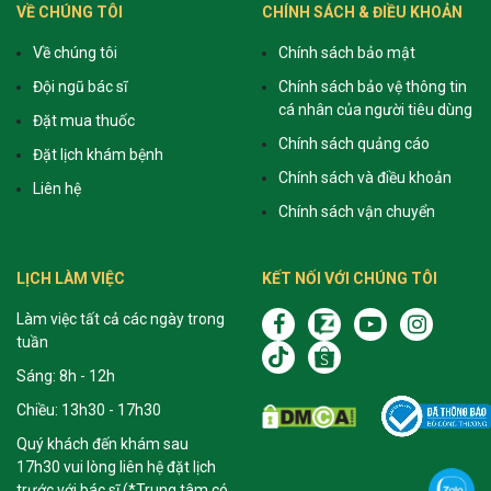
VỀ CHÚNG TÔI
CHÍNH SÁCH & ĐIỀU KHOẢN
Về chúng tôi
Chính sách bảo mật
Đội ngũ bác sĩ
Chính sách bảo vệ thông tin
cá nhân của người tiêu dùng
Đặt mua thuốc
Chính sách quảng cáo
Đặt lịch khám bệnh
Chính sách và điều khoản
Liên hệ
Chính sách vận chuyển
LỊCH LÀM VIỆC
KẾT NỐI VỚI CHÚNG TÔI
Làm việc tất cả các ngày trong
tuần
Sáng: 8h - 12h
Chiều: 13h30 - 17h30
Quý khách đến khám sau
17h30 vui lòng liên hệ đặt lịch
trước với bác sĩ (*Trung tâm có