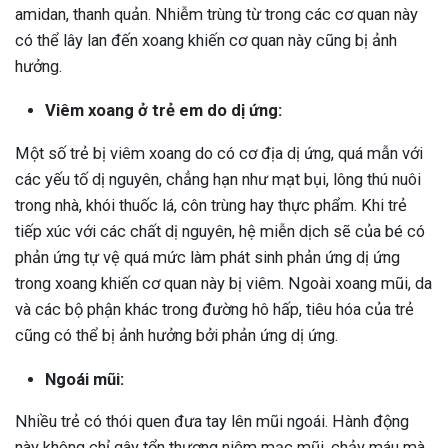
amidan, thanh quản. Nhiễm trùng từ trong các cơ quan này
có thể lây lan đến xoang khiến cơ quan này cũng bị ảnh
hưởng.
Viêm xoang ở trẻ em do dị ứng:
Một số trẻ bị viêm xoang do có cơ địa dị ứng, quá mẫn với
các yếu tố dị nguyên, chẳng hạn như mạt bụi, lông thú nuôi
trong nhà, khói thuốc lá, côn trùng hay thực phẩm. Khi trẻ
tiếp xúc với các chất dị nguyên, hệ miễn dịch sẽ của bé có
phản ứng tự vệ quá mức làm phát sinh phản ứng dị ứng
trong xoang khiến cơ quan này bị viêm. Ngoài xoang mũi, da
và các bộ phận khác trong đường hô hấp, tiêu hóa của trẻ
cũng có thể bị ảnh hưởng bởi phản ứng dị ứng.
Ngoái mũi:
Nhiều trẻ có thói quen đưa tay lên mũi ngoái. Hành động
này không chỉ gây tổn thương niêm mạc mũi, chảy máu mà