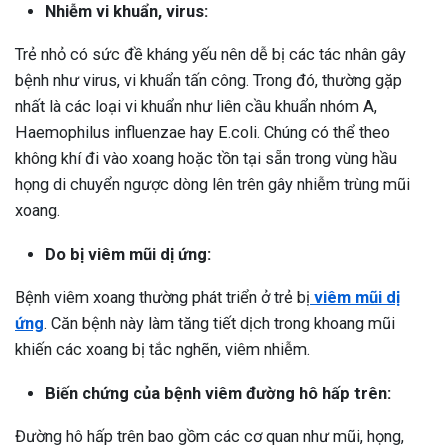
Nhiễm vi khuẩn, virus:
ng sau sinh là tình trạng viêm da
tính phổ biến, khiến đôi bàn tay,
Trẻ nhỏ có sức đề kháng yếu nên dễ bị các tác nhân gây
chân của chị em trở nên khô...
bệnh như virus, vi khuẩn tấn công. Trong đó, thường gặp
nhất là các loại vi khuẩn như liên cầu khuẩn nhóm A,
Haemophilus influenzae hay E.coli. Chúng có thể theo
không khí đi vào xoang hoặc tồn tại sẵn trong vùng hầu
họng di chuyển ngược dòng lên trên gây nhiễm trùng mũi
xoang.
Do bị viêm mũi dị ứng:
Bệnh viêm xoang thường phát triển ở trẻ bị
viêm mũi dị
ứng
. Căn bệnh này làm tăng tiết dịch trong khoang mũi
khiến các xoang bị tắc nghẽn, viêm nhiễm.
Biến chứng của bệnh viêm đường hô hấp trên:
Đường hô hấp trên bao gồm các cơ quan như mũi, họng,