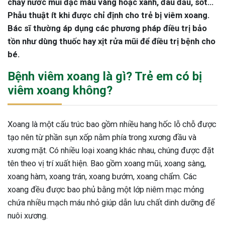
chảy nước mũi đặc màu vàng hoặc xanh, đau đầu, sốt…
Phẫu thuật ít khi được chỉ định cho trẻ bị viêm xoang.
Bác sĩ thường áp dụng các phương pháp điều trị bảo
tồn như dùng thuốc hay xịt rửa mũi để điều trị bệnh cho
bé.
Bệnh viêm xoang là gì? Trẻ em có bị
viêm xoang không?
Xoang là một cấu trúc bao gồm nhiều hang hốc lỗ chỗ được
tạo nên từ phần sụn xốp nằm phía trong xương đầu và
xương mặt. Có nhiều loại xoang khác nhau, chúng được đặt
tên theo vị trí xuất hiện. Bao gồm xoang mũi, xoang sàng,
xoang hàm, xoang trán, xoang bướm, xoang chẩm. Các
xoang đều được bao phủ bằng một lớp niêm mạc mỏng
chứa nhiều mạch máu nhỏ giúp dẫn lưu chất dinh dưỡng để
nuôi xương.