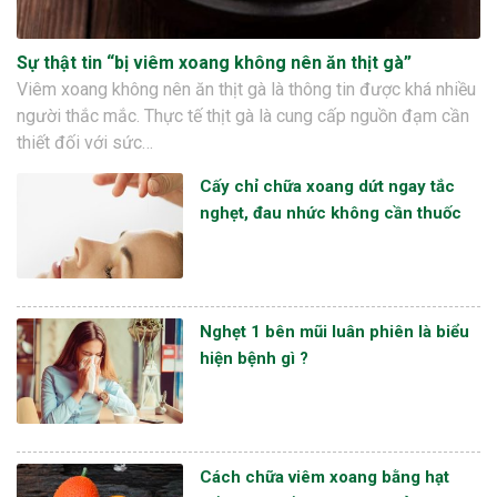
Sự thật tin “bị viêm xoang không nên ăn thịt gà”
Viêm xoang không nên ăn thịt gà là thông tin được khá nhiều
người thắc mắc. Thực tế thịt gà là cung cấp nguồn đạm cần
thiết đối với sức…
Cấy chỉ chữa xoang dứt ngay tắc
nghẹt, đau nhức không cần thuốc
Nghẹt 1 bên mũi luân phiên là biểu
hiện bệnh gì ?
Cách chữa viêm xoang bằng hạt