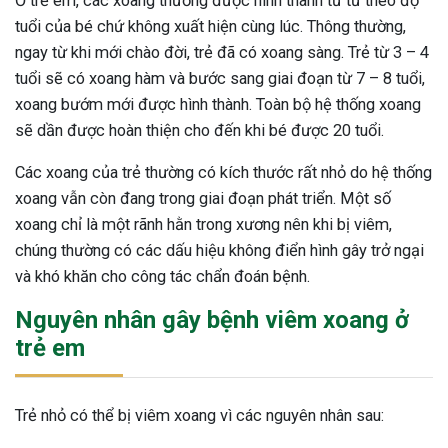
Ở trẻ em, các xoang thường được hình thành từ từ theo độ
tuổi của bé chứ không xuất hiện cùng lúc. Thông thường,
ngay từ khi mới chào đời, trẻ đã có xoang sàng. Trẻ từ 3 – 4
tuổi sẽ có xoang hàm và bước sang giai đoạn từ 7 – 8 tuổi,
xoang bướm mới được hình thành. Toàn bộ hệ thống xoang
sẽ dần được hoàn thiện cho đến khi bé được 20 tuổi.
Các xoang của trẻ thường có kích thước rất nhỏ do hệ thống
xoang vẫn còn đang trong giai đoạn phát triển. Một số
xoang chỉ là một rãnh hằn trong xương nên khi bị viêm,
chúng thường có các dấu hiệu không điển hình gây trở ngại
và khó khăn cho công tác chẩn đoán bệnh.
Nguyên nhân gây bệnh viêm xoang ở
trẻ em
ừng Sau Sinh Có Tự Khỏi
Trẻ nhỏ có thể bị viêm xoang vì các nguyên nhân sau:
ng? Thông Tin Cần Biết