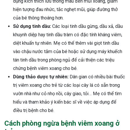
dụng kích thích lưu thông máu đến mũi xoang, giảm
hiện tượng đau nhức, tắc nghẹt mũi, giúp đường thở
của bé thông thoáng hơn.
Sử dụng tinh dầu:
Các loại tinh dầu gừng, dầu xả, dầu
khuynh diệp hay tinh dầu tràm có đặc tính kháng viêm,
diệt khuẩn tự nhiên. Mẹ có thể thêm vài giọt tinh dầu
vào chậu nước tắm của bé hoặc sử dụng máy khuếch
tán tinh dầu trong phòng ngủ để cải thiện các triệu
chứng bệnh viêm xoang cho bé.
Dùng thảo dược tự nhiên:
Dân gian có nhiều bài thuốc
trị viêm xoang cho trẻ từ các loại cây lá có sẵn trong
vườn nhà như cỏ nhọ nồi, cây giao, tỏi… Mẹ có thể tìm
hiểu và tham khảo ý kiến bác sĩ về việc áp dụng để
điều trị bệnh cho bé.
Cách phòng ngừa bệnh viêm xoang ở