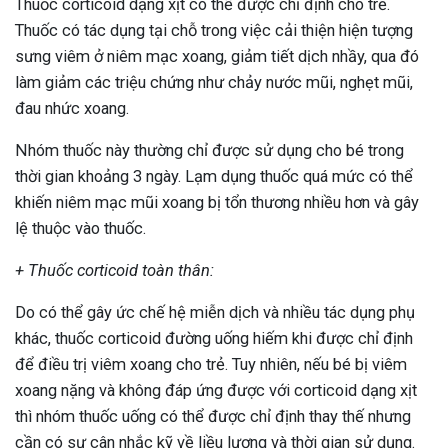
Thuốc corticoid dạng xịt có thể được chỉ định cho trẻ.
Thuốc có tác dụng tại chỗ trong việc cải thiện hiện tượng
sưng viêm ở niêm mạc xoang, giảm tiết dịch nhầy, qua đó
làm giảm các triệu chứng như chảy nước mũi, nghẹt mũi,
đau nhức xoang.
Nhóm thuốc này thường chỉ được sử dụng cho bé trong
thời gian khoảng 3 ngày. Lạm dụng thuốc quá mức có thể
khiến niêm mạc mũi xoang bị tổn thương nhiều hơn và gây
lệ thuộc vào thuốc.
+ Thuốc corticoid toàn thân:
Do có thể gây ức chế hệ miễn dịch và nhiều tác dụng phụ
khác, thuốc corticoid đường uống hiếm khi được chỉ định
để điều trị viêm xoang cho trẻ. Tuy nhiên, nếu bé bị viêm
xoang nặng và không đáp ứng được với corticoid dạng xịt
thì nhóm thuốc uống có thể được chỉ định thay thế nhưng
cần có sự cân nhắc kỹ về liều lượng và thời gian sử dụng.