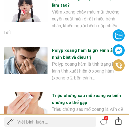
làm sao?
Viêm xoang chảy máu mũi thường
xuyên xuất hiện ở rất nhiều bệnh
nhân, khiến người bệnh gặp nhiều
bất…
Polyp xoang hàm là gì? Hình ảnh
nhận biết và điều trị
Polyp xoang hàm là tình trạng khối u
lành tính xuất hiện ở xoang hàm
(xoang ở 2 bên cánh…
Triệu chứng sau mổ xoang và biến
chứng có thể gặp
Triệu chứng sau mổ xoang là vấn đề
nhiều bệnh nhân quan tâm. Khác với
0
Gọi
Viết bình luận ...
ĐẶT LỊCH KHÁM
điều trị nội khoa, can…
điện