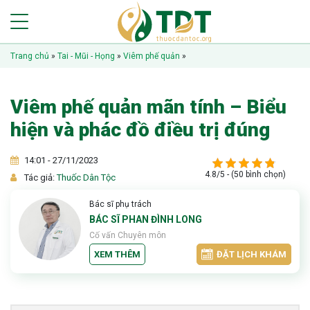
Trang chủ
»
Tai - Mũi - Họng
»
Viêm phế quản
»
Viêm phế quản mãn tính – Biểu
hiện và phác đồ điều trị đúng
14:01 - 27/11/2023
4.8/5 - (50 bình chọn)
Tác giả:
Thuốc Dân Tộc
Bác sĩ phụ trách
BÁC SĨ PHAN ĐÌNH LONG
Cố vấn Chuyên môn
XEM THÊM
ĐẶT LỊCH KHÁM