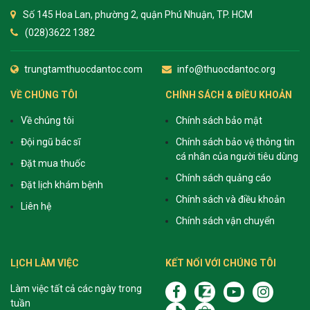
Số 145 Hoa Lan, phường 2, quận Phú Nhuận, TP. HCM
(028)3622 1382
trungtamthuocdantoc.com
info@thuocdantoc.org
VỀ CHÚNG TÔI
CHÍNH SÁCH & ĐIỀU KHOẢN
Về chúng tôi
Chính sách bảo mật
Đội ngũ bác sĩ
Chính sách bảo vệ thông tin
cá nhân của người tiêu dùng
Đặt mua thuốc
Chính sách quảng cáo
Đặt lịch khám bệnh
Chính sách và điều khoản
Liên hệ
Chính sách vận chuyển
LỊCH LÀM VIỆC
KẾT NỐI VỚI CHÚNG TÔI
Làm việc tất cả các ngày trong
tuần