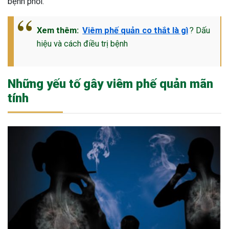
bệnh phổi.
Xem thêm:
Viêm phế quản co thắt là gì
? Dấu
hiệu và cách điều trị bệnh
Những yếu tố gây viêm phế quản mãn
tính
ừng Sau Sinh Có Tự Khỏi
ng? Thông Tin Cần Biết