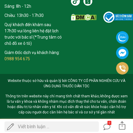
Sáng: 8h - 12h
Chiều: 13h30 - 17h30
Quý khách đến khám sau
17h30 vui lòng liên hệ đặt lịch
trước với bác sĩ (*Trung tâm có
chỗ đỗ xe ô tô)
Giám Đốc dịch vụ khách hàng:
0988 954 675
Website thuộc sở hữu và quản lý bởi CÔNG TY CỔ PHẦN NGHIÊN CỨU VÀ
ỨNG DỤNG THUỐC DÂN TỘC
Thông tin trên website này chỉ mang tính chất tham khảo; không được xem
là tư vấn y khoa và không nhằm mục đích thay thế cho tư vấn, chẩn đoán
hoặc điều trị từ nhân viên y tế. Khi có vấn đề về sức khỏe hoặc cần hỗ trợ
cấp cứu người đọc cần liên hệ bác sĩ và cơ sở y tế gần nhất
0
Gọi
Viết bình luận ...
ĐẶT LỊCH KHÁM