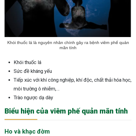
ng sau sinh là tình trạng viêm da
tính phổ biến, khiến đôi bàn tay,
chân của chị em trở nên khô...
Khói thuốc lá là nguyên nhân chính gây ra bệnh viêm phế quản
mãn tính
Khói thuốc lá
Sức đề kháng yếu
Tiếp xúc với khí công nghiệp, khí độc, chất thải hóa học,
môi trường ô nhiễm,…
Trào ngược dạ dày
Biểu hiện của viêm phế quản mãn tính
Ho và khạc đờm