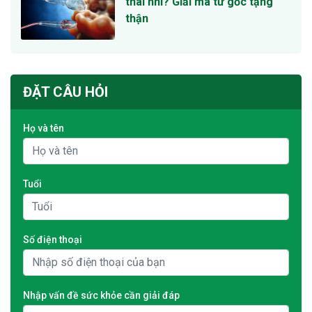
thai nhi? Giải mã từ gốc tạng
thận
ĐẶT CÂU HỎI
Họ và tên
Tuổi
Số điện thoại
Nhập vấn đề sức khỏe cần giải đáp