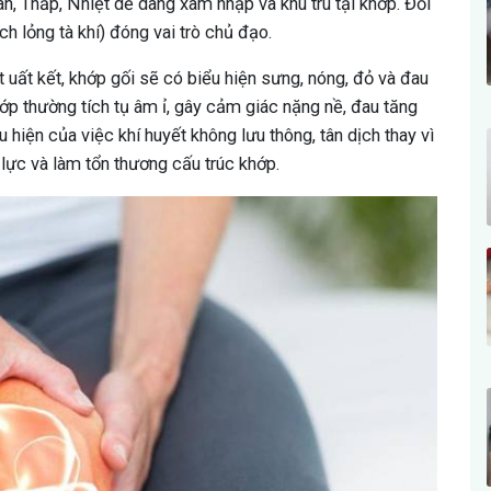
n, Thấp, Nhiệt dễ dàng xâm nhập và khu trú tại khớp. Đối
ịch lỏng tà khí) đóng vai trò chủ đạo.
ệt uất kết, khớp gối sẽ có biểu hiện sưng, nóng, đỏ và đau
khớp thường tích tụ âm ỉ, gây cảm giác nặng nề, đau tăng
ểu hiện của việc khí huyết không lưu thông, tân dịch thay vì
lực và làm tổn thương cấu trúc khớp.