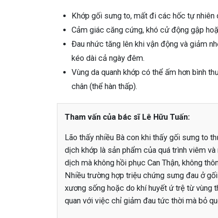
Khớp gối sưng to, mất đi các hốc tự nhiên 
Cảm giác căng cứng, khó cử động gập hoặc
Đau nhức tăng lên khi vận động và giảm nhẹ
kéo dài cả ngày đêm.
Vùng da quanh khớp có thể ấm hơn bình thư
chân (thể hàn thấp).
Tham vấn của bác sĩ Lê Hữu Tuấn:
Lão thấy nhiều Bà con khi thấy gối sưng to th
dịch khớp là sản phẩm của quá trình viêm và r
dịch mà không hồi phục Can Thận, không thông 
Nhiều trường hợp triệu chứng sưng đau ở gố
xương sống hoặc do khí huyết ứ trệ từ vùng 
quan với việc chỉ giảm đau tức thời mà bỏ qu