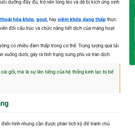
ôi dưỡng đầy đủ, trở nên lỏng lẻo và dễ bị kích ứng sinh
thoái hóa khớp
,
gout
, hay
viêm khớp dạng thấp
thực
àm biến đổi cấu trúc và chức năng tiết dịch của màng hoạt
ờng có nhiều đàm thấp trong cơ thể. Trọng lượng quá tải
ồn xuống dưới, gây ra tình trạng sưng phù và tràn dịch.
ái gối, mà là sự lên tiếng của hệ thống kinh lạc bị bế
àng
điển hình nhưng cần được phân tích kỹ để tránh chủ