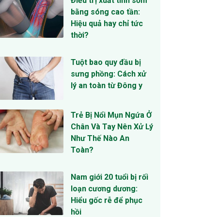
Điều trị xuất tinh sớm
bằng sóng cao tần:
Hiệu quả hay chỉ tức
thời?
Tuột bao quy đầu bị
sưng phồng: Cách xử
lý an toàn từ Đông y
Trẻ Bị Nổi Mụn Ngứa Ở
Chân Và Tay Nên Xử Lý
Như Thế Nào An
Toàn?
Nam giới 20 tuổi bị rối
loạn cương dương:
Hiểu gốc rễ để phục
hồi