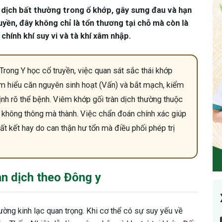
tụ dịch bất thường trong ổ khớp, gây sưng đau và hạn
uyền, đây không chỉ là tổn thương tại chỗ mà còn là
chính khí suy vi và tà khí xâm nhập.
Trong Y học cổ truyền, việc quan sát sắc thái khớp
ìm hiểu căn nguyên sinh hoạt (Vấn) và bắt mạch, kiểm
định rõ thể bệnh. Viêm khớp gối tràn dịch thường thuộc
ạc không thông mà thành. Việc chẩn đoán chính xác giúp
uất kết hay do can thận hư tổn mà điều phối phép trị
àn dịch theo Đông y
đường kinh lạc quan trọng. Khi cơ thể có sự suy yếu về