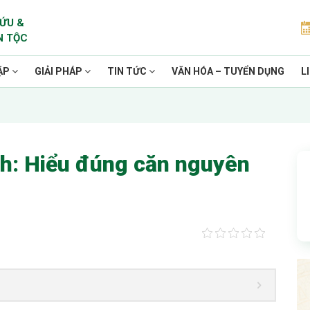
ỨU &
N TỘC
ẶP
GIẢI PHÁP
TIN TỨC
VĂN HÓA – TUYỂN DỤNG
L
ch: Hiểu đúng căn nguyên