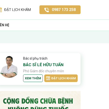
0987 173 258
ĐẶT LỊCH KHÁM
IÊN HỆ
Bác sĩ phụ trách
BÁC SĨ LÊ HỮU TUẤN
Phó Giám đốc chuyên môn
XEM THÊM
ĐẶT LỊCH KHÁM