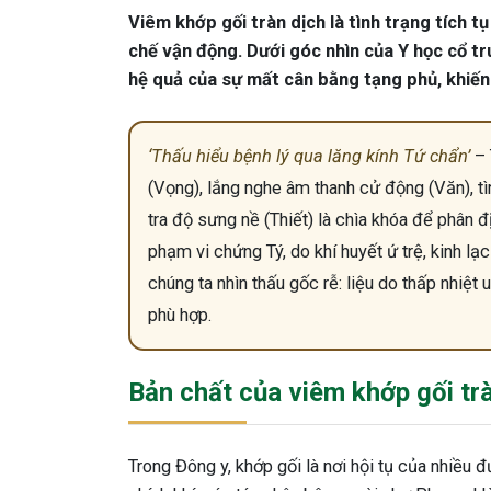
Viêm khớp gối tràn dịch là tình trạng tích 
chế vận động. Dưới góc nhìn của Y học cổ tr
hệ quả của sự mất cân bằng tạng phủ, khiến 
‘Thấu hiểu bệnh lý qua lăng kính Tứ chẩn’
– 
(Vọng), lắng nghe âm thanh cử động (Văn), t
tra độ sưng nề (Thiết) là chìa khóa để phân 
phạm vi chứng Tý, do khí huyết ứ trệ, kinh l
chúng ta nhìn thấu gốc rễ: liệu do thấp nhiệt 
phù hợp.
Bản chất của viêm khớp gối tr
Trong Đông y, khớp gối là nơi hội tụ của nhiều 