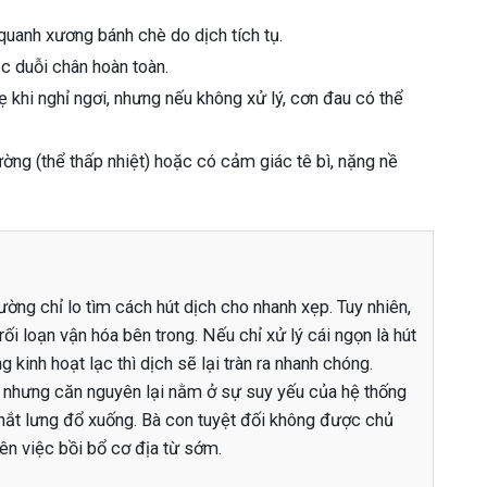
quanh xương bánh chè do dịch tích tụ.
 duỗi chân hoàn toàn.
 khi nghỉ ngơi, nhưng nếu không xử lý, cơn đau có thể
ờng (thể thấp nhiệt) hoặc có cảm giác tê bì, nặng nề
ường chỉ lo tìm cách hút dịch cho nhanh xẹp. Tuy nhiên,
ối loạn vận hóa bên trong. Nếu chỉ xử lý cái ngọn là hút
kinh hoạt lạc thì dịch sẽ lại tràn ra nhanh chóng.
i nhưng căn nguyên lại nằm ở sự suy yếu của hệ thống
thắt lưng đổ xuống. Bà con tuyệt đối không được chủ
ên việc bồi bổ cơ địa từ sớm.