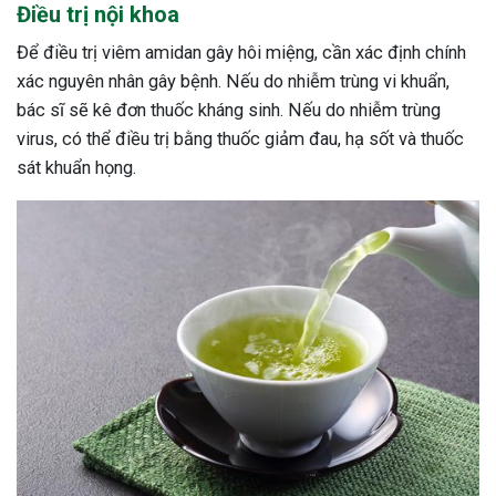
Điều trị nội khoa
ng sau sinh là tình trạng viêm da
Để điều trị viêm amidan gây hôi miệng, cần xác định chính
tính phổ biến, khiến đôi bàn tay,
xác nguyên nhân gây bệnh. Nếu do nhiễm trùng vi khuẩn,
chân của chị em trở nên khô...
bác sĩ sẽ kê đơn thuốc kháng sinh. Nếu do nhiễm trùng
virus, có thể điều trị bằng thuốc giảm đau, hạ sốt và thuốc
sát khuẩn họng.