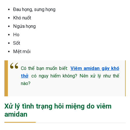
Đau họng, sưng họng
Khó nuốt
Ngứa họng
Ho
Sốt
Mệt mỏi
Có thể bạn muốn biết:
Viêm amidan gây khó
thở
có nguy hiểm không? Nên xử lý như thế
nào?
Xử lý tình trạng hôi miệng do viêm
amidan
ừng Sau Sinh Có Tự Khỏi
ng? Thông Tin Cần Biết