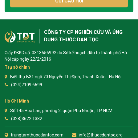
GỬI CÂU HỎI
CÔNG TY CP NGHIÊN CỨU VÀ ỨNG
DỤNG THUỐC DÂN TỘC
Giấy ĐKKD số: 0313656992 do Sở kế hoạch đầu tư thành phố Hà
Nội cấp ngày 22/2/2016
Trụ sở chính
Biệt thự B31 ngõ 70 Nguyễn Thị Định, Thanh Xuân - Hà Nội
(024)7109 6699
Hồ Chí Minh
Số 145 Hoa Lan, phường 2, quận Phú Nhuận, TP. HCM
(028)3622 1382
trungtamthuocdantoc.com
info@thuocdantoc.org