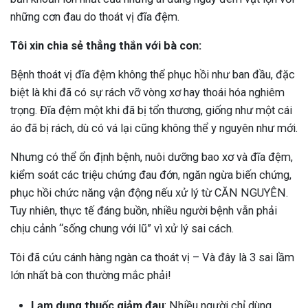
những cơn đau do thoát vị đĩa đệm.
Tôi xin chia sẻ thẳng thắn với bà con:
Bệnh thoát vị đĩa đệm không thể phục hồi như ban đầu, đặc
biệt là khi đã có sự rách vỡ vòng xơ hay thoái hóa nghiêm
trọng. Đĩa đệm một khi đã bị tổn thương, giống như một cái
áo đã bị rách, dù có vá lại cũng không thể y nguyên như mới.
Nhưng có thể ổn định bệnh, nuôi dưỡng bao xơ và đĩa đệm,
kiểm soát các triệu chứng đau đớn, ngăn ngừa biến chứng,
phục hồi chức năng vận động nếu xử lý từ CĂN NGUYÊN.
Tuy nhiên, thực tế đáng buồn, nhiều người bệnh vẫn phải
chịu cảnh “sống chung với lũ” vì xử lý sai cách.
Tôi đã cứu cánh hàng ngàn ca thoát vị – Và đây là 3 sai lầm
lớn nhất bà con thường mắc phải!
Lạm dụng thuốc giảm đau
: Nhiều người chỉ dùng