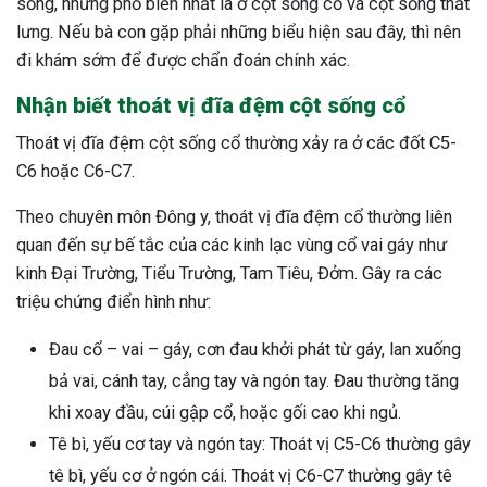
sống, nhưng phổ biến nhất là ở cột sống cổ và cột sống thắt
lưng. Nếu bà con gặp phải những biểu hiện sau đây, thì nên
đi khám sớm để được chẩn đoán chính xác.
Nhận biết thoát vị đĩa đệm cột sống cổ
Thoát vị đĩa đệm cột sống cổ thường xảy ra ở các đốt C5-
C6 hoặc C6-C7.
Theo chuyên môn Đông y, thoát vị đĩa đệm cổ thường liên
quan đến sự bế tắc của các kinh lạc vùng cổ vai gáy như
kinh Đại Trường, Tiểu Trường, Tam Tiêu, Đởm. Gây ra các
triệu chứng điển hình như:
Đau cổ – vai – gáy, cơn đau khởi phát từ gáy, lan xuống
bả vai, cánh tay, cẳng tay và ngón tay. Đau thường tăng
khi xoay đầu, cúi gập cổ, hoặc gối cao khi ngủ.
Tê bì, yếu cơ tay và ngón tay: Thoát vị C5-C6 thường gây
tê bì, yếu cơ ở ngón cái. Thoát vị C6-C7 thường gây tê