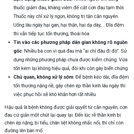
thuốc giảm đau, kháng viêm để cắt cơn đau tạm thời.
Thuốc này chỉ xử lý ngọn, không trị tận căn nguyên.
Uống lâu ngày hại gan, hại thận, hại dạ dày,… Đĩa đệm
thì vẫn tiếp tục tổn thương, thoái hóa.
Tin vào các phương pháp dân gian không rõ nguồn
gốc
: Nhiều bà con vì quá đau mà “ai chỉ đâu đi đó”. Sử
dụng những phương pháp chưa được kiểm chứng. Vừa
tốn kém lại không hiệu quả, đôi khi còn gây biến chứng.
Chủ quan, không xử lý sớm
: Để bệnh kéo dài, đĩa đệm
tổn thương nặng nề, gây chèn ép thần kinh lâu ngày thì
việc phục hồi sẽ khó khăn hơn rất nhiều.
Hậu quả là bệnh không được giải quyết từ căn nguyên, cơn
đau cứ giản một chút lại quay lại. Đến lúc rễ thần kinh bị
chèn ép nặng, bí tiểu, chân liệt không nhấc nổi, thì chỉ còn
đường lên bàn mổ.