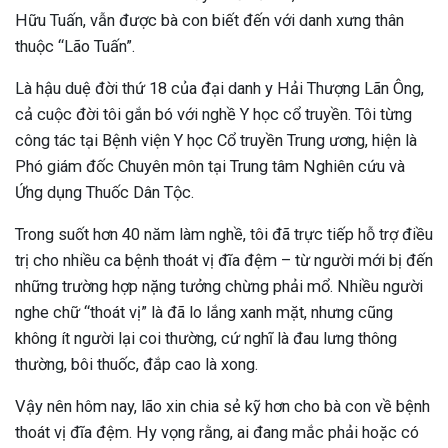
Hữu Tuấn, vẫn được bà con biết đến với danh xưng thân
thuộc “Lão Tuấn”.
Là hậu duệ đời thứ 18 của đại danh y Hải Thượng Lãn Ông,
cả cuộc đời tôi gắn bó với nghề Y học cổ truyền. Tôi từng
công tác tại Bệnh viện Y học Cổ truyền Trung ương, hiện là
Phó giám đốc Chuyên môn tại Trung tâm Nghiên cứu và
Ứng dụng Thuốc Dân Tộc.
Trong suốt hơn 40 năm làm nghề, tôi đã trực tiếp hỗ trợ điều
trị cho nhiều ca bệnh thoát vị đĩa đệm – từ người mới bị đến
những trường hợp nặng tưởng chừng phải mổ. Nhiều người
nghe chữ “thoát vị” là đã lo lắng xanh mặt, nhưng cũng
không ít người lại coi thường, cứ nghĩ là đau lưng thông
thường, bôi thuốc, đắp cao là xong.
Vậy nên hôm nay, lão xin chia sẻ kỹ hơn cho bà con về bệnh
thoát vị đĩa đệm. Hy vọng rằng, ai đang mắc phải hoặc có