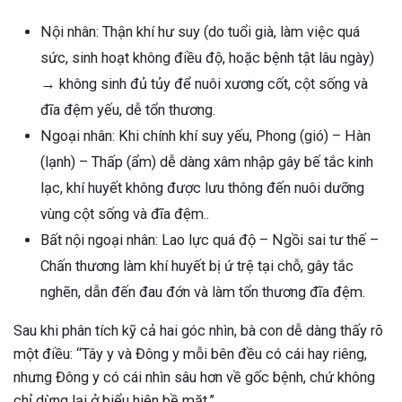
Nội nhân: Thận khí hư suy (do tuổi già, làm việc quá
sức, sinh hoạt không điều độ, hoặc bệnh tật lâu ngày)
→ không sinh đủ tủy để nuôi xương cốt, cột sống và
đĩa đệm yếu, dễ tổn thương.
Ngoại nhân: Khi chính khí suy yếu, Phong (gió) – Hàn
(lạnh) – Thấp (ẩm) dễ dàng xâm nhập gây bế tắc kinh
lạc, khí huyết không được lưu thông đến nuôi dưỡng
vùng cột sống và đĩa đệm..
Bất nội ngoại nhân: Lao lực quá độ – Ngồi sai tư thế –
Chấn thương làm khí huyết bị ứ trệ tại chỗ, gây tắc
nghẽn, dẫn đến đau đớn và làm tổn thương đĩa đệm.
Sau khi phân tích kỹ cả hai góc nhìn, bà con dễ dàng thấy rõ
một điều: “Tây y và Đông y mỗi bên đều có cái hay riêng,
nhưng Đông y có cái nhìn sâu hơn về gốc bệnh, chứ không
chỉ dừng lại ở biểu hiện bề mặt.”