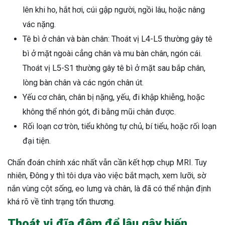
lên khi ho, hắt hơi, cúi gập người, ngồi lâu, hoặc nâng
vác nặng.
Tê bì ở chân và bàn chân: Thoát vị L4-L5 thường gây tê
bì ở mặt ngoài cẳng chân và mu bàn chân, ngón cái.
Thoát vị L5-S1 thường gây tê bì ở mặt sau bắp chân,
lòng bàn chân và các ngón chân út.
Yếu cơ chân, chân bị nặng, yếu, đi khập khiễng, hoặc
không thể nhón gót, đi bằng mũi chân được.
Rối loạn cơ tròn, tiểu không tự chủ, bí tiểu, hoặc rối loạn
đại tiện.
Chẩn đoán chính xác nhất vẫn cần kết hợp chụp MRI. Tuy
nhiên, Đông y thì tôi dựa vào việc bắt mạch, xem lưỡi, sờ
nắn vùng cột sống, eo lưng và chân, là đã có thể nhận định
khá rõ về tình trạng tổn thương.
Thoát vị đĩa đệm để lâu gây biến