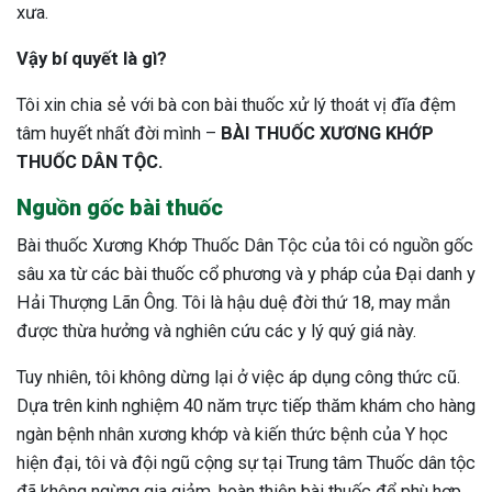
xưa.
Vậy bí quyết là gì?
Tôi xin chia sẻ với bà con bài thuốc xử lý thoát vị đĩa đệm
tâm huyết nhất đời mình –
BÀI THUỐC XƯƠNG KHỚP
THUỐC DÂN TỘC.
Nguồn gốc bài thuốc
Bài thuốc Xương Khớp Thuốc Dân Tộc của tôi có nguồn gốc
sâu xa từ các bài thuốc cổ phương và y pháp của Đại danh y
Hải Thượng Lãn Ông. Tôi là hậu duệ đời thứ 18, may mắn
được thừa hưởng và nghiên cứu các y lý quý giá này.
Tuy nhiên, tôi không dừng lại ở việc áp dụng công thức cũ.
Dựa trên kinh nghiệm 40 năm trực tiếp thăm khám cho hàng
ngàn bệnh nhân xương khớp và kiến thức bệnh của Y học
hiện đại, tôi và đội ngũ cộng sự tại Trung tâm Thuốc dân tộc
đã không ngừng gia giảm, hoàn thiện bài thuốc để phù hợp