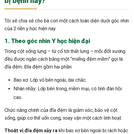
bị bệnh này?
Tôi sẽ chia sẻ cho bà con một cách toàn diện dưới góc nhìn
của 2 nền y học hiện nay.
1. Theo góc nhìn Y học hiện đại
Trong cột sống lưng – từ cổ tới thắt lưng – mỗi đốt xương
đều được ngăn cách bằng một “miếng đệm mềm” gọi là
đĩa đệm. Đĩa đệm gồm hai phần:
Bao xơ: Lớp vỏ bên ngoài, dai chắc.
Nhân nhầy: Lớp bên trong, mềm mại, có tính đàn hồi
cao.
Chức năng chính của đĩa đệm là giảm xóc, bảo vệ cột
sống, giúp cơ thể uốn cong, xoay vặn một cách linh hoạt.
ừng Sau Sinh Có Tự Khỏi
Thoát vị đĩa đệm xảy ra
khi bao xơ bên ngoài bị rách hoặc
ng? Thông Tin Cần Biết