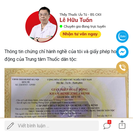
Thông tin chứng chỉ hành nghề của tôi và giấy phép hoạt
động của Trung tâm Thuốc dân tộc:
0
Gọi
Viết bình luận ...
ĐẶT LỊCH KHÁM
điện