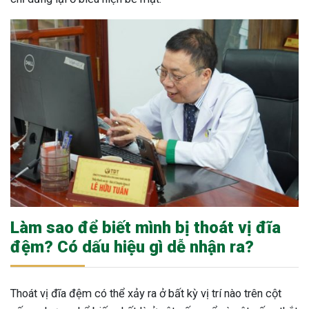
Làm sao để biết mình bị thoát vị đĩa
đệm? Có dấu hiệu gì dễ nhận ra?
Thoát vị đĩa đệm có thể xảy ra ở bất kỳ vị trí nào trên cột