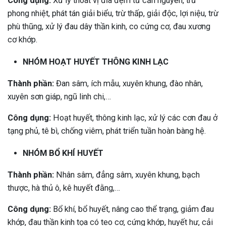
Công dụng:
Xử lý thoát vị đĩa đệm từ căn nguyên, trừ
phong nhiệt, phát tán giải biểu, trừ thấp, giải độc, lợi niệu, trừ
phù thũng, xử lý đau dây thần kinh, co cứng cơ, đau xương
cơ khớp.
NHÓM HOẠT HUYẾT THÔNG KINH LẠC
Thành phần:
Đan sâm, ích mẫu, xuyên khung, đào nhân,
xuyên sơn giáp, ngũ linh chi,…
Công dụng:
Hoạt huyết, thông kinh lạc, xử lý các cơn đau ở
tạng phủ, tê bì, chống viêm, phát triển tuần hoàn bàng hệ.
NHÓM BỔ KHÍ HUYẾT
Thành phần:
Nhân sâm, đẳng sâm, xuyên khung, bạch
thược, hà thủ ô, kê huyết đằng,…
Công dụng:
Bổ khí, bổ huyết, nâng cao thể trạng, giảm đau
khớp, đau thần kinh tọa có teo cơ, cứng khớp, huyết hư, cải