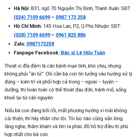
Hà Nội:
B31, ngõ 70 Nguyễn Thị Định, Thanh Xuân. SĐT:
(024) 7109 6699
–
0987 173 258
Hồ Chí Minh:
145 Hoa Lan, P.2, Q.Phú Nhuận. SĐT:
(028) 7109 6699
–
0961 825 886
Zalo:
0987173258
Fanpage Facebook:
Bác sĩ Lê Hữu Tuấn
Thoát vị đĩa đệm là căn bệnh mạn tính, khó chịu, nhưng
không phải “án tử”. Chỉ cần bà con tin tưởng vào hướng xử lý
đúng – kiên trì và phối hợp cả trong – ngoài – luyện –
dưỡng, thì hoàn toàn có thể thoát đau đớn, tránh mổ, sống
khoẻ lại từ căn nguyên.
Nếu bà con đang bối rối, mất phương hướng vì mãi không
cải thiện, thì hãy nhắn cho tôi. Tôi lúc nào cũng sẵn lòng
lắng nghe, thăm khám và tìm ra phác đồ hỗ trợ điều trị phù
hợp nhất cho bà con.