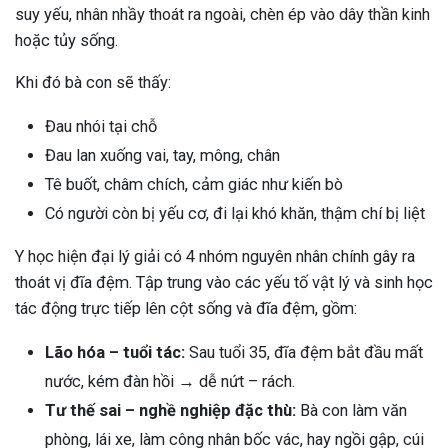
suy yếu, nhân nhầy thoát ra ngoài, chèn ép vào dây thần kinh
ng sau sinh là tình trạng viêm da
hoặc tủy sống.
tính phổ biến, khiến đôi bàn tay,
chân của chị em trở nên khô...
Khi đó bà con sẽ thấy:
Đau nhói tại chỗ
Đau lan xuống vai, tay, mông, chân
Tê buốt, châm chích, cảm giác như kiến bò
Có người còn bị yếu cơ, đi lại khó khăn, thậm chí bị liệt
Y học hiện đại lý giải có 4 nhóm nguyên nhân chính gây ra
thoát vị đĩa đệm. Tập trung vào các yếu tố vật lý và sinh học
tác động trực tiếp lên cột sống và đĩa đệm, gồm:
Lão hóa – tuổi tác:
Sau tuổi 35, đĩa đệm bắt đầu mất
nước, kém đàn hồi → dễ nứt – rách.
Tư thế sai – nghề nghiệp đặc thù:
Bà con làm văn
phòng, lái xe, làm công nhân bốc vác, hay ngồi gập, cúi