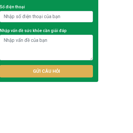
Số điện thoại
Nhập vấn đề sức khỏe cần giải đáp
GỬI CÂU HỎI