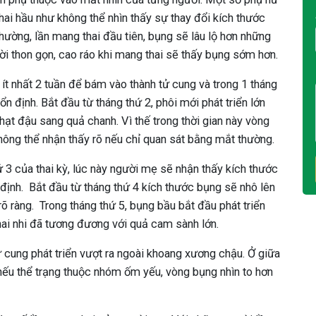
hai hầu như không thể nhìn thấy sự thay đổi kích thước
ờng, lần mang thai đầu tiên, bụng sẽ lâu lộ hơn những
ười thon gọn, cao ráo khi mang thai sẽ thấy bụng sớm hơn.
 ít nhất 2 tuần để bám vào thành tử cung và trong 1 tháng
ổn định. Bắt đầu từ tháng thứ 2, phôi mới phát triển lớn
 hạt đậu sang quả chanh. Vì thế trong thời gian này vòng
hông thể nhận thấy rõ nếu chỉ quan sát bằng mắt thường.
 3 của thai kỳ, lúc này người mẹ sẽ nhận thấy kích thước
định. Bắt đầu từ tháng thứ 4 kích thước bụng sẽ nhô lên
rõ ràng. Trong tháng thứ 5, bụng bầu bắt đầu phát triển
hai nhi đã tương đương với quả cam sành lớn.
ử cung phát triển vượt ra ngoài khoang xương chậu. Ở giữa
nếu thể trạng thuộc nhóm ốm yếu, vòng bụng nhìn to hơn