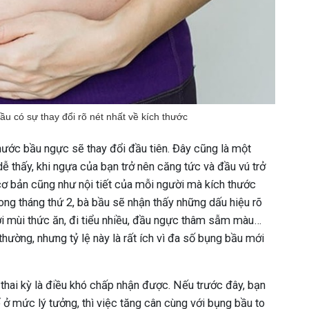
ầu có sự thay đổi rõ nét nhất về kích thước
thước bầu ngực sẽ thay đổi đầu tiên. Đây cũng là một
ễ thấy, khi ngựa của bạn trở nên căng tức và đầu vú trở
ơ bản cũng như nội tiết của mỗi người mà kích thước
ng tháng thứ 2, bà bầu sẽ nhận thấy những dấu hiệu rõ
i mùi thức ăn, đi tiểu nhiều, đầu ngực thâm sẫm màu…
hường, nhưng tỷ lệ này là rất ích vì đa số bụng bầu mới
 thai kỳ là điều khó chấp nhận được. Nếu trước đây, bạn
 ở mức lý tưởng, thì việc tăng cân cùng với bụng bầu to