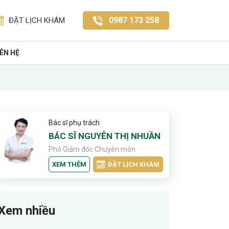
0987 173 258
ĐẶT LỊCH KHÁM
IÊN HỆ
Bác sĩ phụ trách
BÁC SĨ NGUYỄN THỊ NHUẦN
Phó Giám đốc Chuyên môn
XEM THÊM
ĐẶT LỊCH KHÁM
Xem nhiều