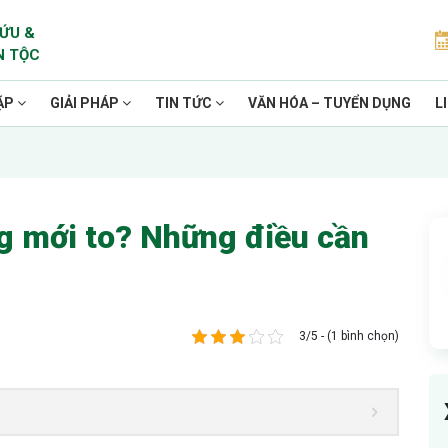
ỨU &
N TỘC
ẶP
GIẢI PHÁP
TIN TỨC
VĂN HÓA – TUYỂN DỤNG
L
ng mới to? Những điều cần
3/5 - (1 bình chọn)