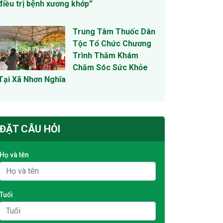
điều trị bệnh xương khớp”
Trung Tâm Thuốc Dân
Tộc Tổ Chức Chương
Trình Thăm Khám
Chăm Sóc Sức Khỏe
Tại Xã Nhơn Nghĩa
ĐẶT CÂU HỎI
Họ và tên
Tuổi