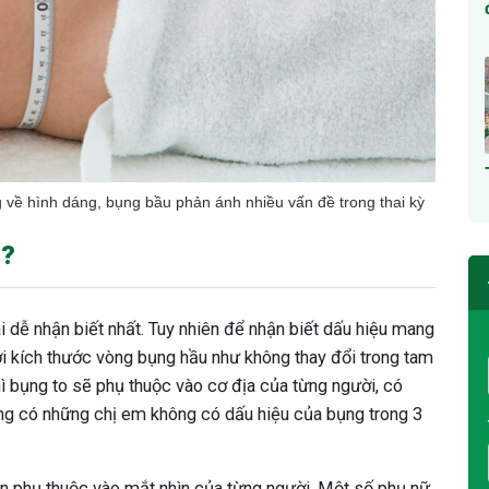
 về hình dáng, bụng bầu phản ánh nhiều vấn đề trong thai kỳ
o?
 dễ nhận biết nhất. Tuy nhiên để nhận biết dấu hiệu mang
ởi kích thước vòng bụng hầu như không thay đổi trong tam
hì bụng to sẽ phụ thuộc vào cơ địa của từng người, có
ng có những chị em không có dấu hiệu của bụng trong 3
òn phụ thuộc vào mắt nhìn của từng người. Một số phụ nữ