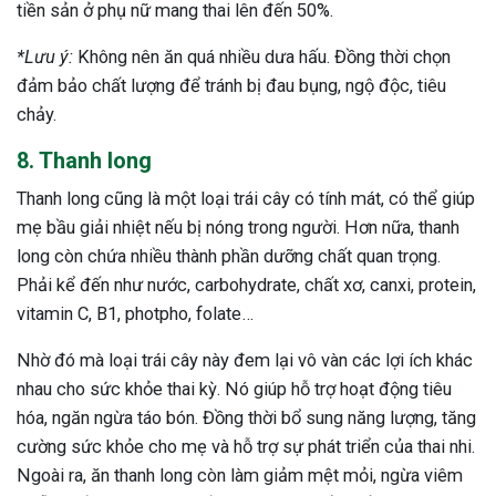
tiền sản ở phụ nữ mang thai lên đến 50%.
*Lưu ý:
Không nên ăn quá nhiều dưa hấu. Đồng thời chọn
đảm bảo chất lượng để tránh bị đau bụng, ngộ độc, tiêu
chảy.
8. Thanh long
Thanh long cũng là một loại trái cây có tính mát, có thể giúp
mẹ bầu giải nhiệt nếu bị nóng trong người. Hơn nữa, thanh
long còn chứa nhiều thành phần dưỡng chất quan trọng.
Phải kể đến như nước, carbohydrate, chất xơ, canxi, protein,
vitamin C, B1, photpho, folate…
Nhờ đó mà loại trái cây này đem lại vô vàn các lợi ích khác
nhau cho sức khỏe thai kỳ. Nó giúp hỗ trợ hoạt động tiêu
hóa, ngăn ngừa táo bón. Đồng thời bổ sung năng lượng, tăng
cường sức khỏe cho mẹ và hỗ trợ sự phát triển của thai nhi.
Ngoài ra, ăn thanh long còn làm giảm mệt mỏi, ngừa viêm