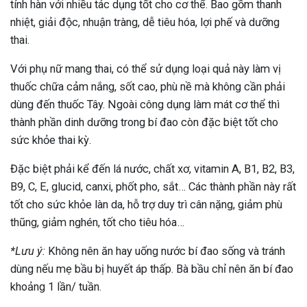
tính hàn với nhiều tác dụng tốt cho cơ thể. Bao gồm thanh
nhiệt, giải độc, nhuận tràng, dễ tiêu hóa, lợi phế và dưỡng
thai.
Với phụ nữ mang thai, có thể sử dụng loại quả này làm vị
thuốc chữa cảm nắng, sốt cao, phù nề mà không cần phải
dùng đến thuốc Tây. Ngoài công dụng làm mát cơ thể thì
thành phần dinh dưỡng trong bí đao còn đặc biệt tốt cho
sức khỏe thai kỳ.
Đặc biệt phải kể đến lá nước, chất xơ, vitamin A, B1, B2, B3,
B9, C, E, glucid, canxi, phốt pho, sắt… Các thành phần này rất
tốt cho sức khỏe làn da, hỗ trợ duy trì cân nặng, giảm phù
thũng, giảm nghén, tốt cho tiêu hóa…
*Lưu ý:
Không nên ăn hay uống nước bí đao sống và tránh
dùng nếu mẹ bầu bị huyết áp thấp. Bà bầu chỉ nên ăn bí đao
khoảng 1 lần/ tuần.