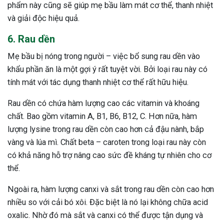
phẩm này cũng sẽ giúp mẹ bầu làm mát cơ thể, thanh nhiệt
và giải độc hiệu quả.
6. Rau dền
Mẹ bầu bị nóng trong người – việc bổ sung rau dền vào
khẩu phần ăn là một gợi ý rất tuyệt vời. Bởi loại rau này có
tính mát với tác dụng thanh nhiệt cơ thể rất hữu hiệu.
Rau dền có chứa hàm lượng cao các vitamin và khoáng
chất. Bao gồm vitamin A, B1, B6, B12, C. Hơn nữa, hàm
lượng lysine trong rau dền còn cao hơn cả đậu nành, bắp
vàng và lúa mì. Chất beta – caroten trong loại rau này còn
có khả năng hỗ trợ nâng cao sức đề kháng tự nhiên cho cơ
thể.
Ngoài ra, hàm lượng canxi và sắt trong rau dền còn cao hơn
nhiều so với cải bó xôi. Đặc biệt là nó lại không chữa acid
oxalic. Nhờ đó mà sắt và canxi có thể được tận dụng và