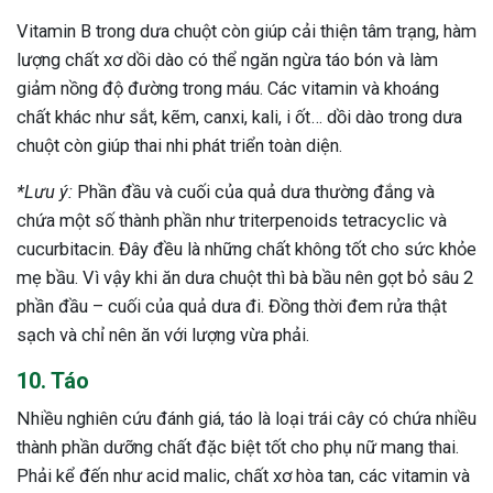
Vitamin B trong dưa chuột còn giúp cải thiện tâm trạng, hàm
lượng chất xơ dồi dào có thể ngăn ngừa táo bón và làm
giảm nồng độ đường trong máu. Các vitamin và khoáng
chất khác như sắt, kẽm, canxi, kali, i ốt… dồi dào trong dưa
chuột còn giúp thai nhi phát triển toàn diện.
*Lưu ý:
Phần đầu và cuối của quả dưa thường đắng và
chứa một số thành phần như triterpenoids tetracyclic và
cucurbitacin. Đây đều là những chất không tốt cho sức khỏe
mẹ bầu. Vì vậy khi ăn dưa chuột thì bà bầu nên gọt bỏ sâu 2
phần đầu – cuối của quả dưa đi. Đồng thời đem rửa thật
sạch và chỉ nên ăn với lượng vừa phải.
10. Táo
Nhiều nghiên cứu đánh giá, táo là loại trái cây có chứa nhiều
thành phần dưỡng chất đặc biệt tốt cho phụ nữ mang thai.
Phải kể đến như acid malic, chất xơ hòa tan, các vitamin và