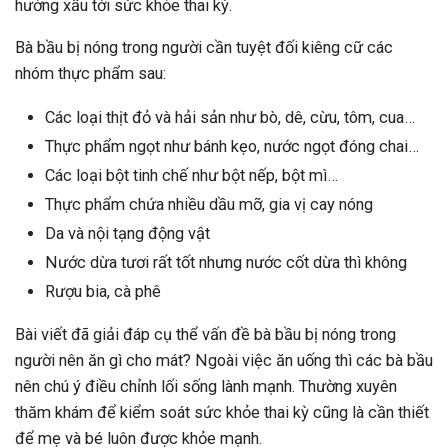
hưởng xấu tới sức khỏe thai kỳ.
Bà bầu bị nóng trong người cần tuyệt đối kiêng cữ các
nhóm thực phẩm sau:
Các loại thịt đỏ và hải sản như bò, dê, cừu, tôm, cua…
Thực phẩm ngọt như bánh kẹo, nước ngọt đóng chai…
Các loại bột tinh chế như bột nếp, bột mì…
Thực phẩm chứa nhiều dầu mỡ, gia vị cay nóng
Da và nội tạng động vật
Nước dừa tươi rất tốt nhưng nước cốt dừa thì không
Rượu bia, cà phê
Bài viết đã giải đáp cụ thể vấn đề bà bầu bị nóng trong
người nên ăn gì cho mát? Ngoài việc ăn uống thì các bà bầu
nên chú ý điều chỉnh lối sống lành mạnh. Thường xuyên
thăm khám để kiểm soát sức khỏe thai kỳ cũng là cần thiết
để mẹ và bé luôn được khỏe mạnh.