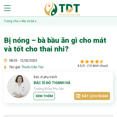
Trang chủ
»
Mẹ và bé
»
Bị nóng – bà bầu ăn gì cho mát
và tốt cho thai nhi?
08:33 - 12/02/2023
4.5/5 - (10 bình chọn)
Tác giả:
Thuốc Dân Tộc
Bác sĩ phụ trách
BÁC SĨ ĐỖ THANH HÀ
Trưởng khoa Phụ Sản
XEM THÊM
ĐẶT LỊCH KHÁM