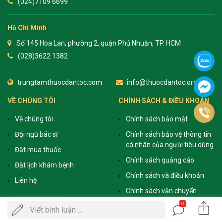
(024)7109 6699
Hồ Chí Minh
Số 145 Hoa Lan, phường 2, quận Phú Nhuận, TP. HCM
(028)3622 1382
trungtamthuocdantoc.com
info@thuocdantoc.org
VỀ CHÚNG TÔI
CHÍNH SÁCH & ĐIỀU KHOẢN
Về chúng tôi
Chính sách bảo mật
Đội ngũ bác sĩ
Chính sách bảo vệ thông tin
cá nhân của người tiêu dùng
Đặt mua thuốc
Chính sách quảng cáo
Đặt lịch khám bệnh
Chính sách và điều khoản
Liên hệ
Chính sách vận chuyển
0
Gọi
Viết bình luận ...
ĐẶT LỊCH KHÁM
điện
LỊCH LÀM VIỆC
KẾT NỐI VỚI CHÚNG TÔI