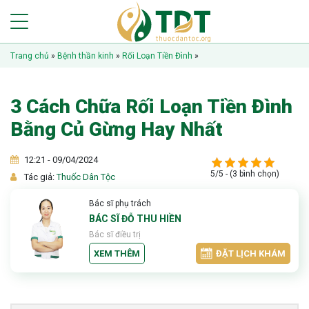
Trang chủ
»
Bệnh thần kinh
»
Rối Loạn Tiền Đình
»
3 Cách Chữa Rối Loạn Tiền Đình
Bằng Củ Gừng Hay Nhất
12:21 - 09/04/2024
5/5 - (3 bình chọn)
Tác giả:
Thuốc Dân Tộc
Bác sĩ phụ trách
BÁC SĨ ĐỖ THU HIỀN
Bác sĩ điều trị
XEM THÊM
ĐẶT LỊCH KHÁM