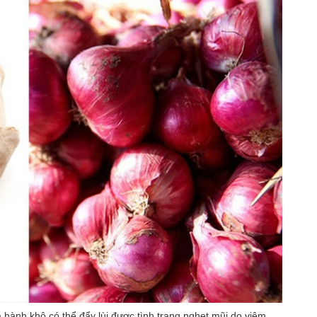
 hành khô có thể đẩy lùi được tình trạng nghẹt mũi do viêm