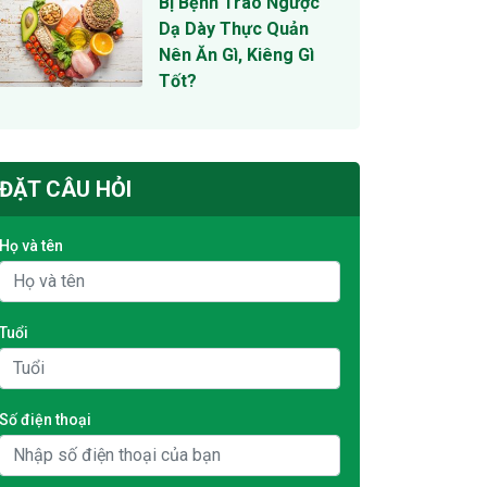
Bị Bệnh Trào Ngược
Dạ Dày Thực Quản
Nên Ăn Gì, Kiêng Gì
Tốt?
ĐẶT CÂU HỎI
Họ và tên
Tuổi
Số điện thoại