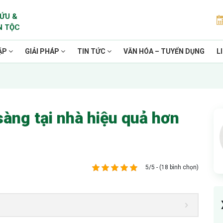
ỨU &
N TỘC
ẶP
GIẢI PHÁP
TIN TỨC
VĂN HÓA – TUYỂN DỤNG
L
sàng tại nhà hiệu quả hơn
5/5 - (18 bình chọn)