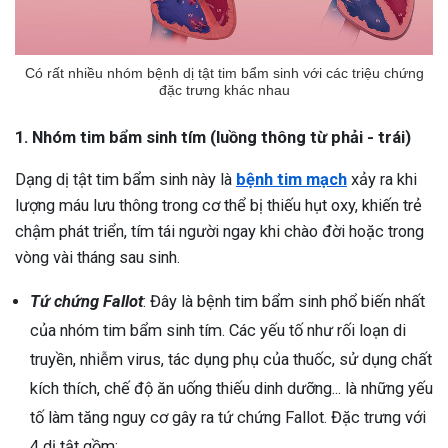
ng sau sinh là tình trạng viêm da
tính phổ biến, khiến đôi bàn tay,
chân của chị em trở nên khô...
Có rất nhiều nhóm bệnh dị tật tim bẩm sinh với các triệu chứng
đặc trưng khác nhau
1. Nhóm tim bẩm sinh tím (luồng thông từ phải - trái)
Dạng dị tật tim bẩm sinh này là
bệnh tim mạch
xảy ra khi
lượng máu lưu thông trong cơ thể bị thiếu hụt oxy, khiến trẻ
chậm phát triển, tím tái người ngay khi chào đời hoặc trong
vòng vài tháng sau sinh.
Tứ chứng Fallot
: Đây là bệnh tim bẩm sinh phổ biến nhất
của nhóm tim bẩm sinh tím. Các yếu tố như rối loạn di
truyền, nhiễm virus, tác dụng phụ của thuốc, sử dụng chất
kích thích, chế độ ăn uống thiếu dinh dưỡng... là những yếu
tố làm tăng nguy cơ gây ra tứ chứng Fallot. Đặc trưng với
4 dị tật gồm: