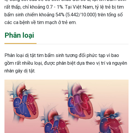
rất thấp, chỉ khoảng 0.7 - 1%. Tại Việt Nam, tỷ lệ trẻ bị tim
bẩm sinh chiếm khoảng 54% (5.442/10.000) trên tổng số
các ca bệnh về tim mạch ở trẻ em.
Phân loại
Phân loại dị tật tim bẩm sinh tương đối phức tạp vì bao
gồm rất nhiều loại, được phân biệt dựa theo vị trí và nguyên
nhân gây dị tật.
ừng Sau Sinh Có Tự Khỏi
ng? Thông Tin Cần Biết