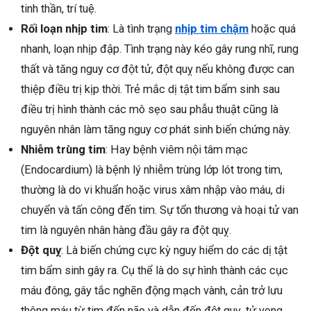
tinh thần, trí tuệ.
Rối loạn nhịp tim
: Là tình trạng
nhịp tim chậm
hoặc quá
nhanh, loạn nhịp đập. Tình trạng này kéo gây rung nhĩ, rung
thất và tăng nguy cơ đột tử, đột quỵ nếu không được can
thiệp điều trị kịp thời. Trẻ mắc dị tật tim bẩm sinh sau
điều trị hình thành các mô sẹo sau phẫu thuật cũng là
nguyên nhân làm tăng nguy cơ phát sinh biến chứng này.
Nhiễm trùng tim
: Hay bệnh viêm nội tâm mạc
(Endocardium) là bệnh lý nhiễm trùng lớp lót trong tim,
thường là do vi khuẩn hoặc virus xâm nhập vào máu, di
chuyển và tấn công đến tim. Sự tổn thương và hoại tử van
tim là nguyên nhân hàng đầu gây ra đột quỵ.
Đột quỵ
: Là biến chứng cực kỳ nguy hiểm do các dị tật
tim bẩm sinh gây ra. Cụ thể là do sự hình thành các cục
máu đông, gây tắc nghẽn động mạch vành, cản trở lưu
thông máu từ tim đến não và dẫn đến đột quỵ, tử vong.