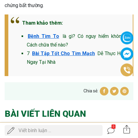
chứng bất thường.
Tham khảo thêm:
Bệnh Tim To
là gì? Có nguy hiểm không?
Cách chữa thế nào?
7
Bài Tập Tốt Cho Tim Mạch
Dễ Thực Hiện
Ngay Tại Nhà
Chia sẻ:
BÀI VIẾT LIÊN QUAN
0
Gọi
Viết bình luận ...
ĐẶT LỊCH KHÁM
điện