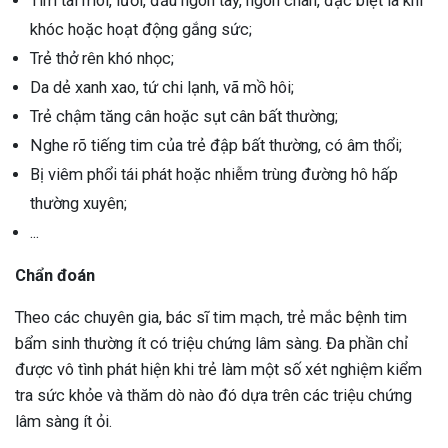
Tím tái môi, lưỡi, đầu ngón tay, ngón chân, đặc biệt là khi
khóc hoặc hoạt động gắng sức;
Trẻ thở rên khó nhọc;
Da dẻ xanh xao, tứ chi lạnh, vã mồ hôi;
Trẻ chậm tăng cân hoặc sụt cân bất thường;
Nghe rõ tiếng tim của trẻ đập bất thường, có âm thổi;
Bị viêm phổi tái phát hoặc nhiễm trùng đường hô hấp
thường xuyên;
...
Chẩn đoán
Theo các chuyên gia, bác sĩ tim mạch, trẻ mắc bệnh tim
bẩm sinh thường ít có triệu chứng lâm sàng. Đa phần chỉ
được vô tình phát hiện khi trẻ làm một số xét nghiệm kiểm
tra sức khỏe và thăm dò nào đó dựa trên các triệu chứng
lâm sàng ít ỏi.