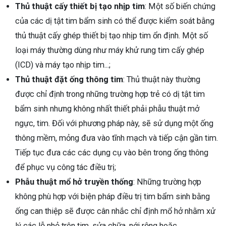
Thủ thuật cấy thiết bị tạo nhịp tim
: Một số biến chứng
của các dị tật tim bẩm sinh có thể được kiểm soát bằng
thủ thuật cấy ghép thiết bị tạo nhịp tim ổn định. Một số
loại máy thường dùng như máy khử rung tim cấy ghép
(ICD) và máy tạo nhịp tim...;
Thủ thuật đặt ống thông tim
: Thủ thuật này thường
được chỉ định trong những trường hợp trẻ có dị tật tim
bẩm sinh nhưng không nhất thiết phải phẫu thuật mở
ngực, tim. Đối với phương pháp này, sẽ sử dụng một ống
thông mềm, mỏng đưa vào tĩnh mạch và tiếp cận gần tim.
Tiếp tục đưa các các dụng cụ vào bên trong ống thông
để phục vụ công tác điều trị;
Phẫu thuật mổ hở truyền thống
: Những trường hợp
không phù hợp với biện pháp điều trị tim bẩm sinh bằng
ống can thiệp sẽ được cân nhắc chỉ định mổ hở nhằm xử
lý các lỗ nhỏ trên tim, sửa chữa, nới rộng hoặc