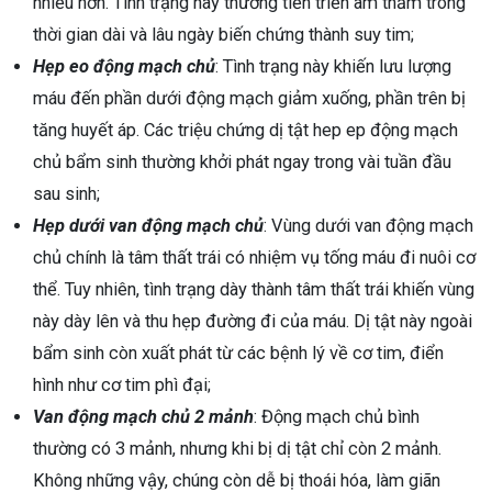
nhiều hơn. Tình trạng này thường tiến triển âm thầm trong
thời gian dài và lâu ngày biến chứng thành suy tim;
Hẹp eo động mạch chủ
: Tình trạng này khiến lưu lượng
máu đến phần dưới động mạch giảm xuống, phần trên bị
tăng huyết áp. Các triệu chứng dị tật hep ep động mạch
chủ bẩm sinh thường khởi phát ngay trong vài tuần đầu
sau sinh;
Hẹp dưới van động mạch chủ
: Vùng dưới van động mạch
chủ chính là tâm thất trái có nhiệm vụ tống máu đi nuôi cơ
thể. Tuy nhiên, tình trạng dày thành tâm thất trái khiến vùng
này dày lên và thu hẹp đường đi của máu. Dị tật này ngoài
bẩm sinh còn xuất phát từ các bệnh lý về cơ tim, điển
hình như cơ tim phì đại;
Van động mạch chủ 2 mảnh
: Động mạch chủ bình
thường có 3 mảnh, nhưng khi bị dị tật chỉ còn 2 mảnh.
Không những vậy, chúng còn dễ bị thoái hóa, làm giãn