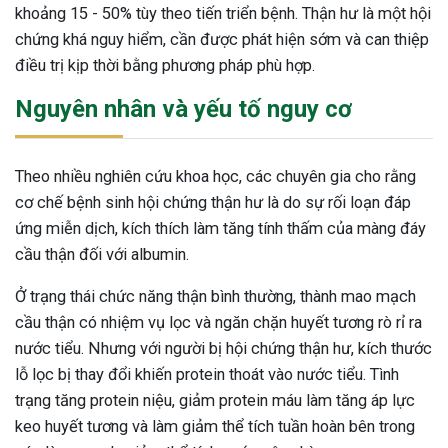
khoảng 15 - 50% tùy theo tiến triển bệnh. Thận hư là một hội
chứng khá nguy hiểm, cần được phát hiện sớm và can thiệp
điều trị kịp thời bằng phương pháp phù hợp.
Nguyên nhân và yếu tố nguy cơ
Theo nhiều nghiên cứu khoa học, các chuyên gia cho rằng
cơ chế bệnh sinh hội chứng thận hư là do sự rối loạn đáp
ứng miễn dịch, kích thích làm tăng tính thấm của màng đáy
cầu thận đối với albumin.
Ở trạng thái chức năng thận bình thường, thành mao mạch
cầu thận có nhiệm vụ lọc và ngăn chặn huyết tương rò rỉ ra
nước tiểu. Nhưng với người bị hội chứng thận hư, kích thước
lỗ lọc bị thay đổi khiến protein thoát vào nước tiểu. Tình
trạng tăng protein niệu, giảm protein máu làm tăng áp lực
ừng Sau Sinh Có Tự Khỏi
keo huyết tương và làm giảm thể tích tuần hoàn bên trong
ng? Thông Tin Cần Biết