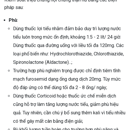
pháp sau:
Phù
:
Dùng thuốc lợi tiểu nhằm đảm bảo duy trì lượng nước
tiểu luôn trong mức ổn định, khoảng 1.5 - 2 lít/ 24 giờ.
Dùng thuốc qua đường uống với liều tối đa 120mg. Các
loại phổ biến như: Hydrochlorothiazide, Chlorothiazide,
Spironolactone (Aldactone)...;
Trường hợp phù nghiêm trọng được chỉ định tiêm tĩnh
mạch furosemid dạng ống dung dịch 20mg. Tùy mức
độ đáp ứng có thể dùng tối đa 2 - 8 ống/ ngày;
Dùng thuốc Corticoid hoặc thuốc ức chế miễn dịch
cũng hỗ trợ làm tăng lượng nước tiểu, giảm phù hiệu
quả. Tuy nhiên, cần chú ý bổ sung thêm kali vì tiểu nhiều
có thể gây mất cân bằng điện giải;
Bù khối lượng tuần hoàn cho trường hợp phù nặng và