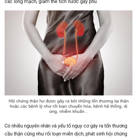
các lòng mạch, giảm thể tích nước gây phù.
ng sau sinh là tình trạng viêm da
tính phổ biến, khiến đôi bàn tay,
chân của chị em trở nên khô...
Hội chứng thận hư được gây ra bởi những tổn thương tại thận
hoặc các bệnh lý như rối loạn chuyển hóa, bệnh hệ thống, dị
ứng, nhiễm khuẩn...
Có nhiều nguyên nhân và yếu tố nguy cơ gây ra tổn thương
cầu thận cũng như rối loạn miễn dịch, phát sinh hội chứng