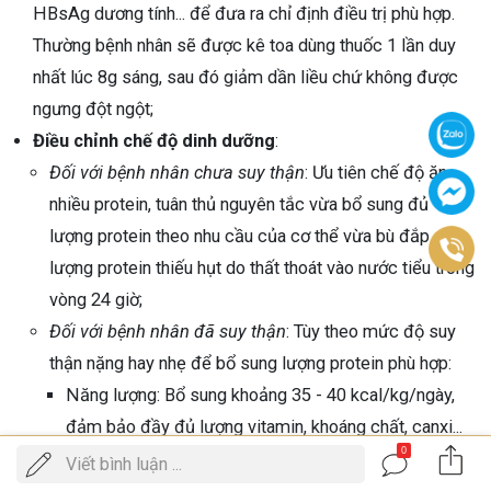
HBsAg dương tính... để đưa ra chỉ định điều trị phù hợp.
Thường bệnh nhân sẽ được kê toa dùng thuốc 1 lần duy
nhất lúc 8g sáng, sau đó giảm dần liều chứ không được
ngưng đột ngột;
Điều chỉnh chế độ dinh dưỡng
:
Đối với bệnh nhân chưa suy thận
: Ưu tiên chế độ ăn
nhiều protein, tuân thủ nguyên tắc vừa bổ sung đủ
lượng protein theo nhu cầu của cơ thể vừa bù đắp
lượng protein thiếu hụt do thất thoát vào nước tiểu trong
vòng 24 giờ;
Đối với bệnh nhân đã suy thận
: Tùy theo mức độ suy
thận nặng hay nhẹ để bổ sung lượng protein phù hợp:
Năng lượng: Bổ sung khoảng 35 - 40 kcal/kg/ngày,
đảm bảo đầy đủ lượng vitamin, khoáng chất, canxi...
0
để giảm nguy cơ suy dinh dưỡng;
Gọi
Viết bình luận ...
ĐẶT LỊCH KHÁM
điện
Natri: Triệu chứng phù càng nhiều càng phải giảm