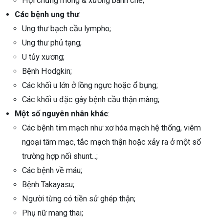
Hội chứng móng & xương bánh chè;
Các bệnh ung thư
:
Ung thư bạch cầu lympho;
Ung thư phủ tạng;
U tủy xương;
Bệnh Hodgkin;
Các khối u lớn ở lồng ngực hoặc ổ bụng;
Các khối u đặc gây bệnh cầu thận màng;
Một số nguyên nhân khác
:
Các bệnh tim mạch như xơ hóa mạch hệ thống, viêm
ngoại tâm mạc, tắc mạch thận hoặc xảy ra ở một số
trường hợp nối shunt...;
Các bệnh về máu;
Bệnh Takayasu;
Người từng có tiền sử ghép thận;
Phụ nữ mang thai;