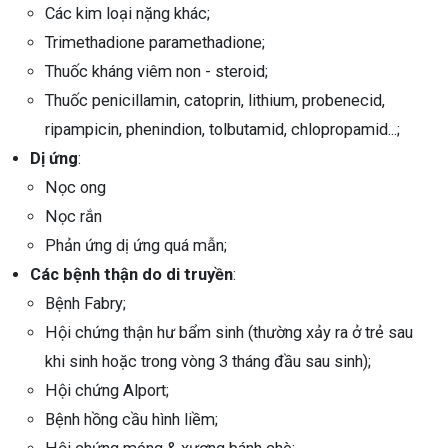
Các kim loại nặng khác;
Trimethadione paramethadione;
Thuốc kháng viêm non - steroid;
Thuốc penicillamin, catoprin, lithium, probenecid,
ripampicin, phenindion, tolbutamid, chlopropamid...;
Dị ứng
:
Nọc ong
Nọc rắn
Phản ứng dị ứng quá mẫn;
Các bệnh thận do di truyền
:
Bệnh Fabry;
Hội chứng thận hư bẩm sinh (thường xảy ra ở trẻ sau
khi sinh hoặc trong vòng 3 tháng đầu sau sinh);
Hội chứng Alport;
Bệnh hồng cầu hình liềm;