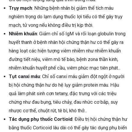
Trụy mạch
: Những bệnh nhân bị giảm thể tích máu
nghiêm trọng do lạm dụng thuốc lợi tiểu có thể gây trụy
mạch, tử vong nếu không điều trị kịp thời.
Nhiễm khuẩn
: Giảm chỉ số IgM và rối loạn globulin trong
huyết thanh ở bệnh nhân hội chứng thận hư có thể gây ra
hàng loạt các hiện tượng viêm nhiễm như nhiễm khuẩn
đường tiết niệu, viêm mô tế bào, bệnh zona thần kinh,
nhiễm khuẩn huyết phế cầu, viêm phúc mạc tiên phát...
Tụt canxi máu
: Chỉ số canxi máu giảm đột ngột ở người
bị hội chứng thận hư do hệ lụy giảm protein máu. Hậu
quả làm phát sinh cơn tetany, đặc trưng với các triệu
chứng như đau bụng, tiêu chảy, đau nhức cơ bắp, suy
nhược cơ thể, chuột rút, tê bì, khó thở...
Tác dụng phụ thuốc Cortioid
: Điều trị hội chứng thận hư
bằng thuốc Corticoid lâu dài có thể gây tác dụng phụ biến