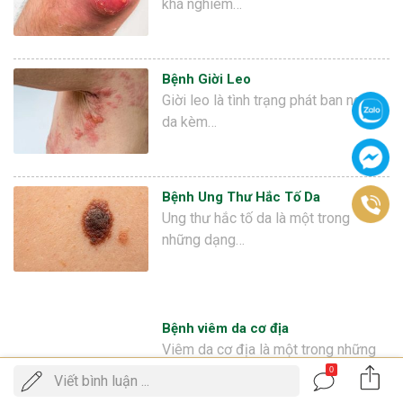
khá nghiêm…
Bệnh Giời Leo
Giời leo là tình trạng phát ban ngoài
da kèm…
Bệnh Ung Thư Hắc Tố Da
Ung thư hắc tố da là một trong
những dạng…
Bệnh viêm da cơ địa
Viêm da cơ địa là một trong những
vấn đề về da liễu có tính chất mãn
0
Gọi
Viết bình luận ...
ĐẶT LỊCH KHÁM
tính. Bệnh có…
điện