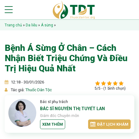
Trang chủ
»
Da liễu
»
Á sừng
»
Bệnh Á Sừng Ở Chân – Cách
Nhận Biết Triệu Chứng Và Điều
Trị Hiệu Quả Nhất
12:18 - 30/01/2026
5/5 - (1 bình chọn)
Tác giả:
Thuốc Dân Tộc
Bác sĩ phụ trách
BÁC SĨ NGUYỄN THỊ TUYẾT LAN
Giám đốc Chuyên môn
XEM THÊM
ĐẶT LỊCH KHÁM