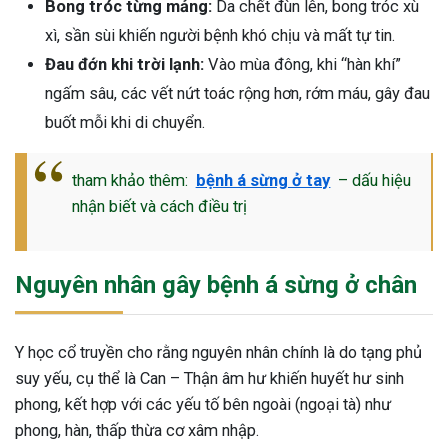
Bong tróc từng mảng:
Da chết đùn lên, bong tróc xù
xì, sần sùi khiến người bệnh khó chịu và mất tự tin.
Đau đớn khi trời lạnh:
Vào mùa đông, khi “hàn khí”
ngấm sâu, các vết nứt toác rộng hơn, rớm máu, gây đau
buốt mỗi khi di chuyển.
tham khảo thêm:
bệnh á sừng ở tay
– dấu hiệu
nhận biết và cách điều trị
Nguyên nhân gây bệnh á sừng ở chân
Y học cổ truyền cho rằng nguyên nhân chính là do tạng phủ
suy yếu, cụ thể là Can – Thận âm hư khiến huyết hư sinh
phong, kết hợp với các yếu tố bên ngoài (ngoại tà) như
phong, hàn, thấp thừa cơ xâm nhập.