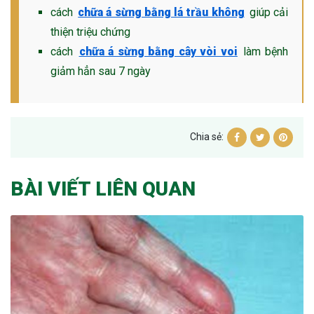
cách
chữa á sừng bằng lá trầu không
giúp cải
thiện triệu chứng
cách
chữa á sừng bằng cây vòi voi
làm bệnh
giảm hẳn sau 7 ngày
Chia sẻ:
BÀI VIẾT LIÊN QUAN