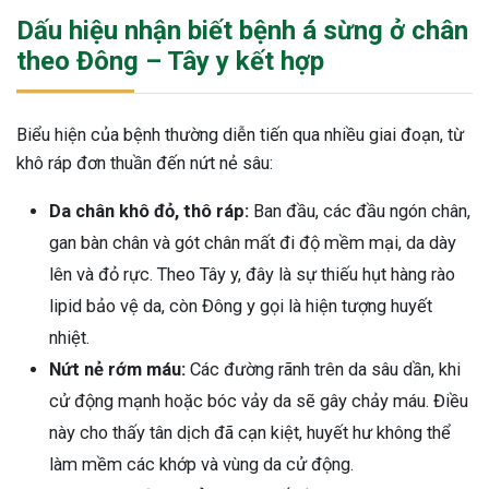
Dấu hiệu nhận biết bệnh á sừng ở chân
ng sau sinh là tình trạng viêm da
tính phổ biến, khiến đôi bàn tay,
theo Đông – Tây y kết hợp
chân của chị em trở nên khô...
Biểu hiện của bệnh thường diễn tiến qua nhiều giai đoạn, từ
khô ráp đơn thuần đến nứt nẻ sâu:
Da chân khô đỏ, thô ráp:
Ban đầu, các đầu ngón chân,
gan bàn chân và gót chân mất đi độ mềm mại, da dày
lên và đỏ rực. Theo Tây y, đây là sự thiếu hụt hàng rào
lipid bảo vệ da, còn Đông y gọi là hiện tượng huyết
nhiệt.
Nứt nẻ rớm máu:
Các đường rãnh trên da sâu dần, khi
cử động mạnh hoặc bóc vảy da sẽ gây chảy máu. Điều
này cho thấy tân dịch đã cạn kiệt, huyết hư không thể
làm mềm các khớp và vùng da cử động.