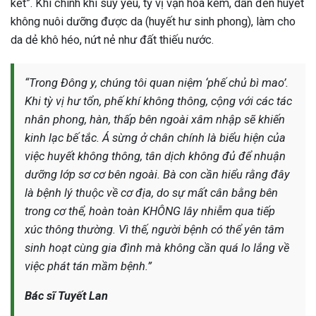
kết”. Khi chính khí suy yếu, tỳ vị vận hóa kém, dẫn đến huyết
không nuôi dưỡng được da (huyết hư sinh phong), làm cho
da dẻ khô héo, nứt nẻ như đất thiếu nước.
“Trong Đông y, chúng tôi quan niệm ‘phế chủ bì mao’.
Khi tỳ vị hư tổn, phế khí không thông, cộng với các tác
nhân phong, hàn, thấp bên ngoài xâm nhập sẽ khiến
kinh lạc bế tắc. Á sừng ở chân chính là biểu hiện của
việc huyết không thông, tân dịch không đủ để nhuận
dưỡng lớp sơ cơ bên ngoài. Bà con cần hiểu rằng đây
là bệnh lý thuộc về cơ địa, do sự mất cân bằng bên
trong cơ thể, hoàn toàn KHÔNG lây nhiễm qua tiếp
xúc thông thường. Vì thế, người bệnh có thể yên tâm
sinh hoạt cùng gia đình mà không cần quá lo lắng về
việc phát tán mầm bệnh.”
Bác sĩ Tuyết Lan