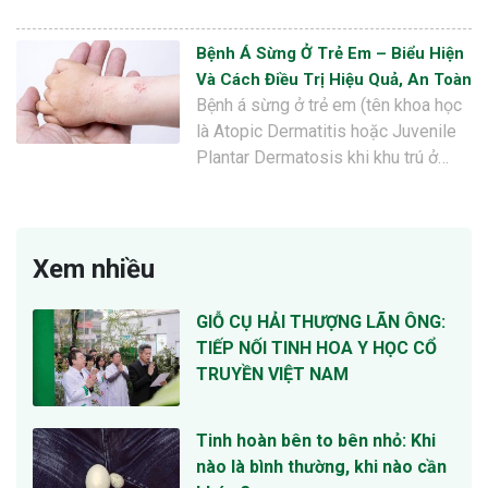
Bệnh Á Sừng Ở Trẻ Em – Biểu Hiện
Và Cách Điều Trị Hiệu Quả, An Toàn
Bệnh á sừng ở trẻ em (tên khoa học
là Atopic Dermatitis hoặc Juvenile
Plantar Dermatosis khi khu trú ở…
Xem nhiều
GIỖ CỤ HẢI THƯỢNG LÃN ÔNG:
TIẾP NỐI TINH HOA Y HỌC CỔ
TRUYỀN VIỆT NAM
Tinh hoàn bên to bên nhỏ: Khi
nào là bình thường, khi nào cần