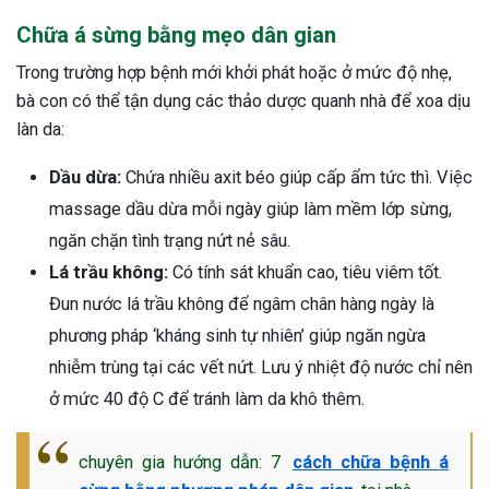
Chữa á sừng bằng mẹo dân gian
Trong trường hợp bệnh mới khởi phát hoặc ở mức độ nhẹ,
bà con có thể tận dụng các thảo dược quanh nhà để xoa dịu
làn da:
Dầu dừa:
Chứa nhiều axit béo giúp cấp ẩm tức thì. Việc
massage dầu dừa mỗi ngày giúp làm mềm lớp sừng,
ngăn chặn tình trạng nứt nẻ sâu.
Lá trầu không:
Có tính sát khuẩn cao, tiêu viêm tốt.
Đun nước lá trầu không để ngâm chân hàng ngày là
phương pháp ‘kháng sinh tự nhiên’ giúp ngăn ngừa
nhiễm trùng tại các vết nứt. Lưu ý nhiệt độ nước chỉ nên
ở mức 40 độ C để tránh làm da khô thêm.
chuyên gia hướng dẫn: 7
cách chữa bệnh á