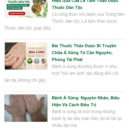
Hiệu Quả Của Lá Tắm Thảo Dược
Thuốc Dân Tộc
Là công thức nổi danh của Trung tâm
Thuốc dân tộc, Lá tắm thảo dược
Thuốc dân tộc giúp đẩy…
Bài Thuốc Thảo Dược Bí Truyền
Chữa Á Sừng Từ Căn Nguyên,
Phòng Tái Phát
Bệnh á sừng thường được ví như
một "nỗi ám ảnh" dai dẳng đối với
làn da, không chỉ gây…
Bệnh Á Sừng: Nguyên Nhân, Biểu
Hiện Và Cách Điều Trị
Bệnh á sừng là một trong những
bệnh lý da liễu mãn tính, tái đi tái lại
nhiều lần mà…