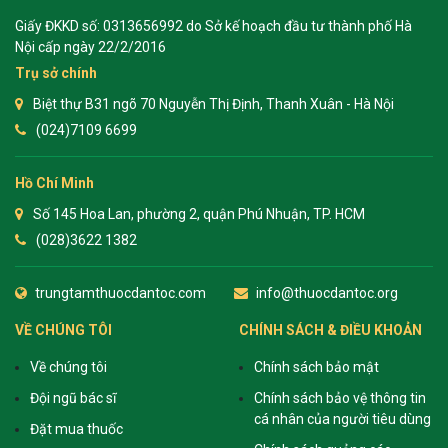
Giấy ĐKKD số: 0313656992 do Sở kế hoạch đầu tư thành phố Hà
Nội cấp ngày 22/2/2016
Trụ sở chính
Biệt thự B31 ngõ 70 Nguyễn Thị Định, Thanh Xuân - Hà Nội
(024)7109 6699
Hồ Chí Minh
Số 145 Hoa Lan, phường 2, quận Phú Nhuận, TP. HCM
(028)3622 1382
trungtamthuocdantoc.com
info@thuocdantoc.org
VỀ CHÚNG TÔI
CHÍNH SÁCH & ĐIỀU KHOẢN
Về chúng tôi
Chính sách bảo mật
Đội ngũ bác sĩ
Chính sách bảo vệ thông tin
cá nhân của người tiêu dùng
Đặt mua thuốc