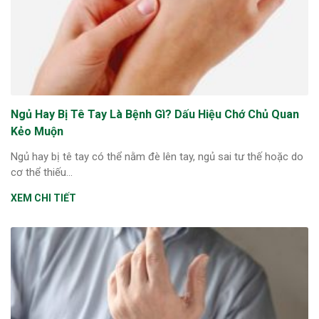
Ngủ Hay Bị Tê Tay Là Bệnh Gì? Dấu Hiệu Chớ Chủ Quan
Kẻo Muộn
Ngủ hay bị tê tay có thể nằm đè lên tay, ngủ sai tư thế hoặc do
cơ thể thiếu...
XEM CHI TIẾT
ừng Sau Sinh Có Tự Khỏi
ng? Thông Tin Cần Biết