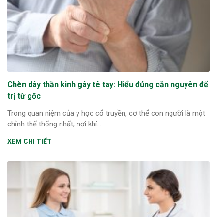
ng sau sinh là tình trạng viêm da
tính phổ biến, khiến đôi bàn tay,
chân của chị em trở nên khô...
Chèn dây thần kinh gây tê tay: Hiểu đúng căn nguyên để
trị từ gốc
Trong quan niệm của y học cổ truyền, cơ thể con người là một
chỉnh thể thống nhất, nơi khí...
XEM CHI TIẾT