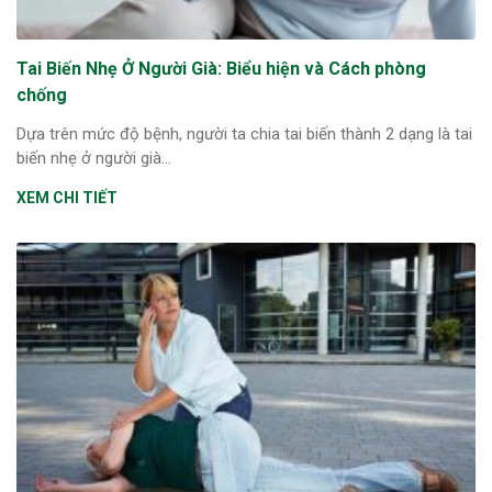
ng sau sinh là tình trạng viêm da
tính phổ biến, khiến đôi bàn tay,
Tai Biến Nhẹ Ở Người Già: Biểu hiện và Cách phòng
chân của chị em trở nên khô...
chống
Dựa trên mức độ bệnh, người ta chia tai biến thành 2 dạng là tai
biến nhẹ ở người già...
XEM CHI TIẾT