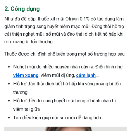
ng sau sinh là tình trạng viêm da
2. Công dụng
tính phổ biến, khiến đôi bàn tay,
Như đã đề cập, thuốc xịt mũi Otrivin 0.1% có tác dụng làm
chân của chị em trở nên khô...
giảm tình trạng sung huyết niêm mạc mũi. Đồng thời hỗ trợ
cải thiện nghẹt mũi, sổ mũi và đào thải dịch tiết hô hấp khi
mô xoang bị tổn thương.
Thuốc được chỉ định phổ biến trong một số trường hợp sau:
Nghẹt mũi do nhiều nguyên nhân gây ra. Điển hình như
viêm xoang
, viêm mũi dị ứng,
cảm lạnh
…
Hỗ trợ đào thải dịch tiết hô hấp khi vùng xoang bị tổn
thương.
Hỗ trợ điều trị sung huyết mũi họng ở bệnh nhân bị
viêm tai giữa.
Tạo điều kiện giúp nội soi mũi dễ dàng hơn.