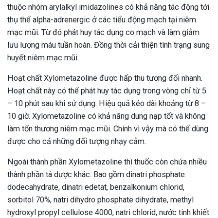
thuộc nhóm arylalkyl imidazolines có khả năng tác động tới
thụ thể alpha-adrenergic ở các tiểu động mạch tại niêm
mạc mũi. Từ đó phát huy tác dụng co mạch và làm giảm
lưu lượng máu tuần hoàn. Đồng thời cải thiện tình trạng sung
huyết niêm mạc mũi.
Hoạt chất Xylometazoline được hấp thu tương đối nhanh.
Hoạt chất này có thể phát huy tác dụng trong vòng chỉ từ 5
– 10 phút sau khi sử dụng. Hiệu quả kéo dài khoảng từ 8 –
10 giờ. Xylometazoline có khả năng dung nạp tốt và không
làm tổn thương niêm mạc mũi. Chính vì vậy mà có thể dùng
được cho cả những đối tượng nhạy cảm.
Ngoài thành phần Xylometazoline thì thuốc còn chứa nhiều
thành phần tá dược khác. Bao gồm dinatri phosphate
dodecahydrate, dinatri edetat, benzalkonium chlorid,
sorbitol 70%, natri dihydro phosphate dihydrate, methyl
ừng Sau Sinh Có Tự Khỏi
hydroxyl propyl cellulose 4000, natri chlorid, nước tinh khiết.
ng? Thông Tin Cần Biết