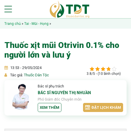
Trang chủ
»
Tai - Mũi - Họng
»
Thuốc xịt mũi Otrivin 0.1% cho
người lớn và lưu ý
13:53 - 29/05/2024
3.8/5 - (10 bình chọn)
Tác giả:
Thuốc Dân Tộc
Bác sĩ phụ trách
BÁC SĨ NGUYỄN THỊ NHUẦN
Phó Giám đốc Chuyên môn
XEM THÊM
ĐẶT LỊCH KHÁM