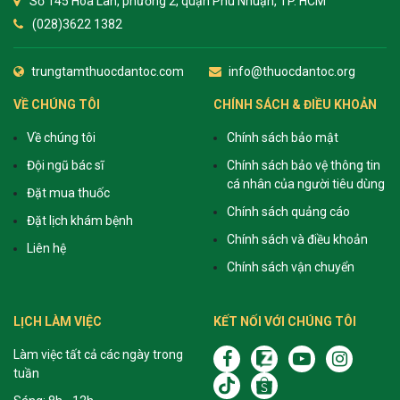
Số 145 Hoa Lan, phường 2, quận Phú Nhuận, TP. HCM
(028)3622 1382
trungtamthuocdantoc.com
info@thuocdantoc.org
VỀ CHÚNG TÔI
CHÍNH SÁCH & ĐIỀU KHOẢN
Về chúng tôi
Chính sách bảo mật
Đội ngũ bác sĩ
Chính sách bảo vệ thông tin
cá nhân của người tiêu dùng
Đặt mua thuốc
Chính sách quảng cáo
Đặt lịch khám bệnh
Chính sách và điều khoản
Liên hệ
Chính sách vận chuyển
LỊCH LÀM VIỆC
KẾT NỐI VỚI CHÚNG TÔI
Làm việc tất cả các ngày trong
tuần