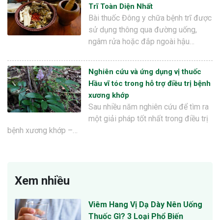
Trĩ Toàn Diện Nhất
Bài thuốc Đông y chữa bệnh trĩ được
sử dụng thông qua đường uống,
ngâm rửa hoặc đắp ngoài hậu…
Nghiên cứu và ứng dụng vị thuốc
Hầu vĩ tóc trong hỗ trợ điều trị bệnh
xương khớp
Sau nhiều năm nghiên cứu để tìm ra
một giải pháp tốt nhất trong điều trị
bệnh xương khớp –…
Xem nhiều
Viêm Hang Vị Dạ Dày Nên Uống
Thuốc Gì? 3 Loại Phổ Biến