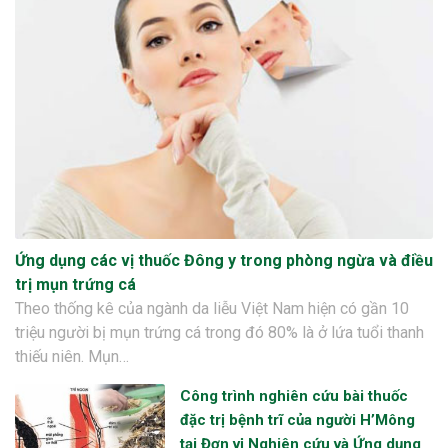
ng sau sinh là tình trạng viêm da
tính phổ biến, khiến đôi bàn tay,
chân của chị em trở nên khô...
Ứng dụng các vị thuốc Đông y trong phòng ngừa và điều
trị mụn trứng cá
Theo thống kê của ngành da liễu Việt Nam hiện có gần 10
triệu người bị mụn trứng cá trong đó 80% là ở lứa tuổi thanh
thiếu niên. Mụn…
Công trình nghiên cứu bài thuốc
đặc trị bệnh trĩ của người H’Mông
tại Đơn vị Nghiên cứu và Ứng dụng