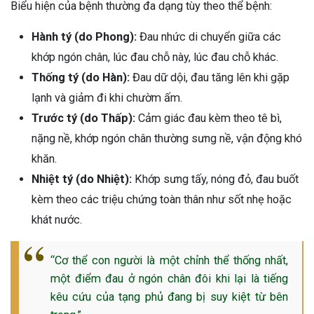
Biểu hiện của bệnh thường đa dạng tùy theo thể bệnh:
ng sau sinh là tình trạng viêm da
tính phổ biến, khiến đôi bàn tay,
Hành tý (do Phong):
Đau nhức di chuyển giữa các
chân của chị em trở nên khô...
khớp ngón chân, lúc đau chỗ này, lúc đau chỗ khác.
Thống tý (do Hàn):
Đau dữ dội, đau tăng lên khi gặp
lạnh và giảm đi khi chườm ấm.
Trước tý (do Thấp):
Cảm giác đau kèm theo tê bì,
nặng nề, khớp ngón chân thường sưng nề, vận động khó
khăn.
Nhiệt tý (do Nhiệt):
Khớp sưng tấy, nóng đỏ, đau buốt
kèm theo các triệu chứng toàn thân như sốt nhẹ hoặc
khát nước.
“Cơ thể con người là một chỉnh thể thống nhất,
một điểm đau ở ngón chân đôi khi lại là tiếng
kêu cứu của tạng phủ đang bị suy kiệt từ bên