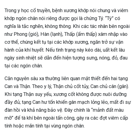
Trong y học cổ truyền, bệnh xương khớp nói chung và viêm
khớp ngón chân nói riêng được gọi là chứng Tý. “Tý” có
nghĩa là tắc nghẽn, không thông. Khi các tác nhân bên ngoài
như Phong (gió), Hàn (lạnh), Thấp (ẩm thấp) xâm nhập vào
cơ thể, chúng kết tụ tại các khớp xương, ngăn trở sự vận
hành của khí huyết. Nếu tình trạng này kéo dài, uất kết lâu
ngày sinh nhiệt sẽ dẫn đến hiện tượng sưng, nóng, đỏ, đau
tại các ngón chân.
Căn nguyên sâu xa thường liên quan mật thiết đến hai tạng
Can và Thận. Theo y lý, Thận chủ cốt tủy, Can chủ cân (gân).
Khi tạng Thận suy yếu, xương cốt không được nuôi dưỡng
đầy đủ; tạng Can hư tổn khiến gân mạch lỏng lẻo, mất đi sự
đàn hồi và khả năng bảo vệ. Đây chính là “mảnh đất màu
mỡ” để tà khí bên ngoài tấn công, gây ra các đợt viêm cấp
ừng Sau Sinh Có Tự Khỏi
tính hoặc mãn tính tại vùng ngón chân.
ng? Thông Tin Cần Biết