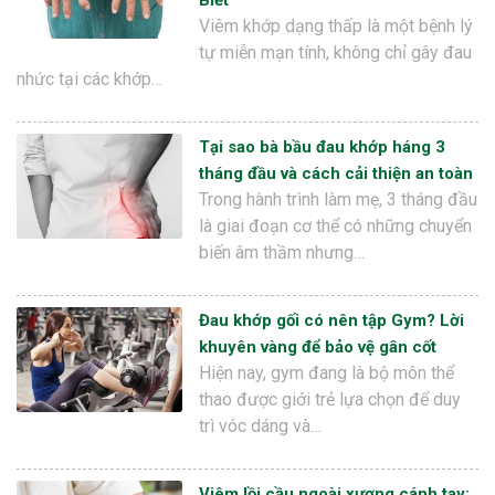
Biết
Viêm khớp dạng thấp là một bệnh lý
tự miễn mạn tính, không chỉ gây đau
nhức tại các khớp…
Tại sao bà bầu đau khớp háng 3
tháng đầu và cách cải thiện an toàn
Trong hành trình làm mẹ, 3 tháng đầu
là giai đoạn cơ thể có những chuyển
biến âm thầm nhưng…
Đau khớp gối có nên tập Gym? Lời
khuyên vàng để bảo vệ gân cốt
Hiện nay, gym đang là bộ môn thể
thao được giới trẻ lựa chọn để duy
trì vóc dáng và…
Viêm lồi cầu ngoài xương cánh tay: