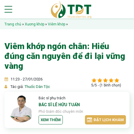
Trang chủ
»
Xương khớp
»
Viêm khớp
»
Viêm khớp ngón chân: Hiểu
đúng căn nguyên để đi lại vững
vàng
11:23 - 27/01/2026
5/5 - (1 bình chọn)
Tác giả:
Thuốc Dân Tộc
Bác sĩ phụ trách
BÁC SĨ LÊ HỮU TUẤN
Phó Giám đốc chuyên môn
XEM THÊM
ĐẶT LỊCH KHÁM