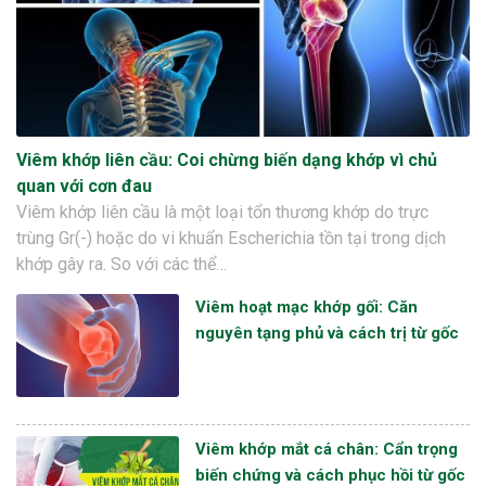
Viêm khớp liên cầu: Coi chừng biến dạng khớp vì chủ
quan với cơn đau
Viêm khớp liên cầu là một loại tổn thương khớp do trực
trùng Gr(-) hoặc do vi khuẩn Escherichia tồn tại trong dịch
khớp gây ra. So với các thể…
Viêm hoạt mạc khớp gối: Căn
nguyên tạng phủ và cách trị từ gốc
Viêm khớp mắt cá chân: Cẩn trọng
biến chứng và cách phục hồi từ gốc