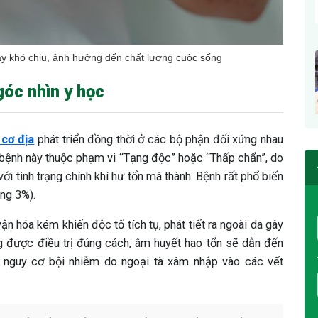
áy khó chịu, ảnh hưởng đến chất lượng cuộc sống
góc nhìn y học
 cơ địa
phát triển đồng thời ở các bộ phận đối xứng nhau
g bệnh này thuộc phạm vi “Tạng độc” hoặc “Thấp chẩn”, do
với tình trạng chính khí hư tổn mà thành. Bệnh rất phổ biến
ng 3%).
ận hóa kém khiến độc tố tích tụ, phát tiết ra ngoài da gây
 được điều trị đúng cách, âm huyết hao tổn sẽ dẫn đến
 nguy cơ bội nhiễm do ngoại tà xâm nhập vào các vết