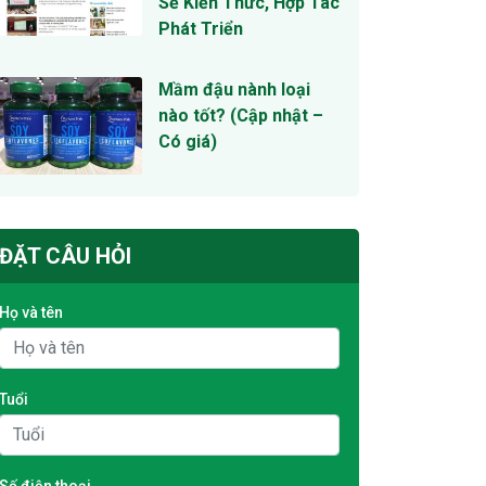
Sẻ Kiến Thức, Hợp Tác
Phát Triển
Mầm đậu nành loại
nào tốt? (Cập nhật –
Có giá)
ĐẶT CÂU HỎI
Họ và tên
Tuổi
Số điện thoại