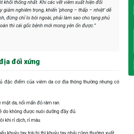
t khối thống nhất. Khi các vết viêm xuất hiện đối
uy giảm nghiêm trọng, khiến ‘phong – thấp – nhiệt’ dễ
, đừng chỉ lo bôi ngoài, phải làm sao cho tạng phủ
 toàn thì cái gốc bệnh mới mong yên ổn được.”
 địa đối xứng
đủ đặc điểm của viêm da cơ địa thông thường nhưng có
 mặt da, nổi mẩn đỏ râm ran.
nẻ do không được nuôi dưỡng đầy đủ.
 khi rỉ dịch, rỉ máu.
 nếu khuỷu tay trái bị thì khuỷu tay phải cũng thường xuất