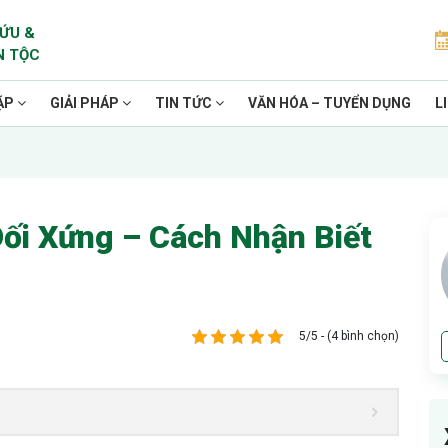
ỨU &
N TỘC
ẶP
GIẢI PHÁP
TIN TỨC
VĂN HÓA – TUYỂN DỤNG
L
ối Xứng – Cách Nhận Biết
5/5 - (4 bình chọn)