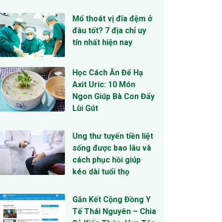
Mổ thoát vị đĩa đệm ở
đâu tốt? 7 địa chỉ uy
tín nhất hiện nay
Học Cách Ăn Để Hạ
Axit Uric: 10 Món
Ngon Giúp Bà Con Đẩy
Lùi Gút
Ung thư tuyến tiền liệt
sống được bao lâu và
cách phục hồi giúp
kéo dài tuổi thọ
Gắn Kết Cộng Đồng Y
Tế Thái Nguyên – Chia