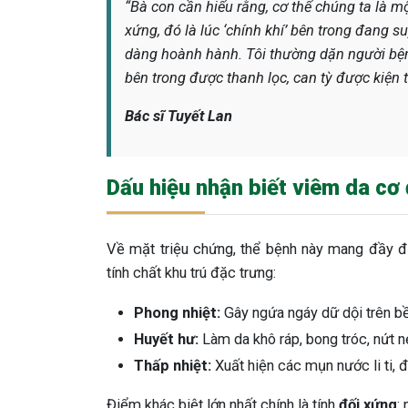
“Bà con cần hiểu rằng, cơ thể chúng ta là mộ
xứng, đó là lúc ‘chính khí’ bên trong đang s
dàng hoành hành. Tôi thường dặn người bệnh
bên trong được thanh lọc, can tỳ được kiện
Bác sĩ Tuyết Lan
Dấu hiệu nhận biết viêm da cơ
Về mặt triệu chứng, thể bệnh này mang đầy 
tính chất khu trú đặc trưng:
Phong nhiệt:
Gây ngứa ngáy dữ dội trên bề
Huyết hư:
Làm da khô ráp, bong tróc, nứt 
Thấp nhiệt:
Xuất hiện các mụn nước li ti, đôi
Điểm khác biệt lớn nhất chính là tính
đối xứng
: