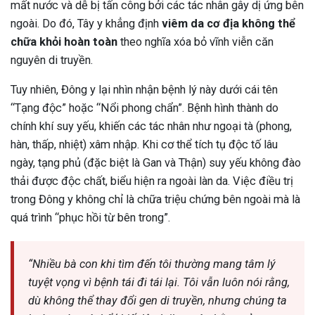
mất nước và dễ bị tấn công bởi các tác nhân gây dị ứng bên
ngoài. Do đó, Tây y khẳng định
viêm da cơ địa không thể
chữa khỏi hoàn toàn
theo nghĩa xóa bỏ vĩnh viễn căn
nguyên di truyền.
Tuy nhiên, Đông y lại nhìn nhận bệnh lý này dưới cái tên
“Tạng độc” hoặc “Nổi phong chẩn”. Bệnh hình thành do
chính khí suy yếu, khiến các tác nhân như ngoại tà (phong,
hàn, thấp, nhiệt) xâm nhập. Khi cơ thể tích tụ độc tố lâu
ngày, tạng phủ (đặc biệt là Gan và Thận) suy yếu không đào
thải được độc chất, biểu hiện ra ngoài làn da. Việc điều trị
trong Đông y không chỉ là chữa triệu chứng bên ngoài mà là
quá trình “phục hồi từ bên trong”.
“Nhiều bà con khi tìm đến tôi thường mang tâm lý
tuyệt vọng vì bệnh tái đi tái lại. Tôi vẫn luôn nói rằng,
ừng Sau Sinh Có Tự Khỏi
dù không thể thay đổi gen di truyền, nhưng chúng ta
ng? Thông Tin Cần Biết