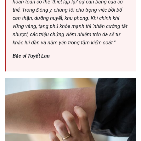
hoàn toàn có thể ‘thiết lập lại’ sự cân bằng của cơ
ng sau sinh là tình trạng viêm da
thể. Trong Đông y, chúng tôi chú trọng việc bồi bổ
tính phổ biến, khiến đôi bàn tay,
can thận, dưỡng huyết, khu phong. Khi chính khí
chân của chị em trở nên khô...
vững vàng, tạng phủ khỏe mạnh thì ‘nhân cường tật
nhược’, các triệu chứng viêm nhiễm trên da sẽ tự
khắc lui dần và nằm yên trong tầm kiểm soát.”
Bác sĩ Tuyết Lan