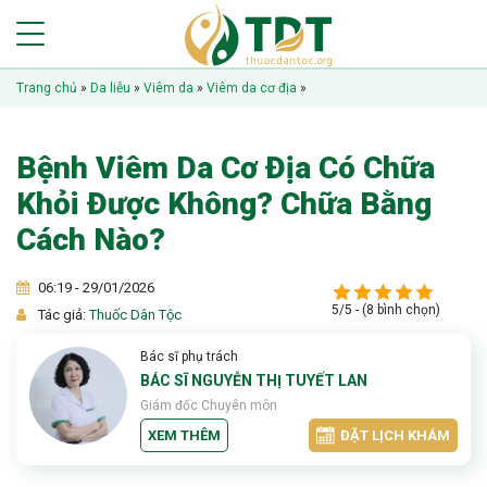
Trang chủ
»
Da liễu
»
Viêm da
»
Viêm da cơ địa
»
Bệnh Viêm Da Cơ Địa Có Chữa
Khỏi Được Không? Chữa Bằng
Cách Nào?
06:19 - 29/01/2026
5/5 - (8 bình chọn)
Tác giả:
Thuốc Dân Tộc
Bác sĩ phụ trách
BÁC SĨ NGUYỄN THỊ TUYẾT LAN
Giám đốc Chuyên môn
XEM THÊM
ĐẶT LỊCH KHÁM