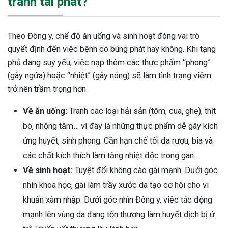
tránh tái phát?
Theo Đông y, chế độ ăn uống và sinh hoạt đóng vai trò
quyết định đến việc bệnh có bùng phát hay không. Khi tạng
phủ đang suy yếu, việc nạp thêm các thực phẩm “phong”
(gây ngứa) hoặc “nhiệt” (gây nóng) sẽ làm tình trạng viêm
trở nên trầm trọng hơn.
Về ăn uống:
Tránh các loại hải sản (tôm, cua, ghẹ), thịt
bò, nhộng tằm… vì đây là những thực phẩm dễ gây kích
ứng huyết, sinh phong. Cần hạn chế tối đa rượu, bia và
các chất kích thích làm tăng nhiệt độc trong gan.
Về sinh hoạt:
Tuyệt đối không cào gãi mạnh. Dưới góc
nhìn khoa học, gãi làm trầy xước da tạo cơ hội cho vi
khuẩn xâm nhập. Dưới góc nhìn Đông y, việc tác động
mạnh lên vùng da đang tổn thương làm huyết dịch bị ứ