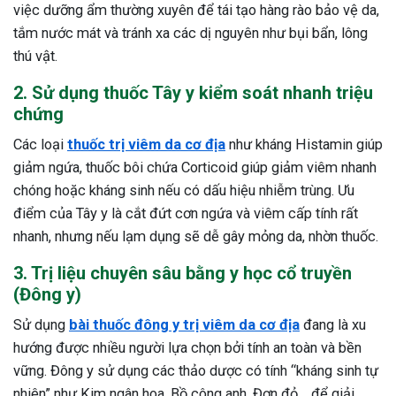
việc dưỡng ẩm thường xuyên để tái tạo hàng rào bảo vệ da,
tắm nước mát và tránh xa các dị nguyên như bụi bẩn, lông
thú vật.
2. Sử dụng thuốc Tây y kiểm soát nhanh triệu
chứng
Các loại
thuốc trị viêm da cơ địa
như kháng Histamin giúp
giảm ngứa, thuốc bôi chứa Corticoid giúp giảm viêm nhanh
chóng hoặc kháng sinh nếu có dấu hiệu nhiễm trùng. Ưu
điểm của Tây y là cắt đứt cơn ngứa và viêm cấp tính rất
nhanh, nhưng nếu lạm dụng sẽ dễ gây mỏng da, nhờn thuốc.
3. Trị liệu chuyên sâu bằng y học cổ truyền
(Đông y)
Sử dụng
bài thuốc đông y trị viêm da cơ địa
đang là xu
hướng được nhiều người lựa chọn bởi tính an toàn và bền
vững. Đông y sử dụng các thảo dược có tính “kháng sinh tự
nhiên” như Kim ngân hoa, Bồ công anh, Đơn đỏ… để giải