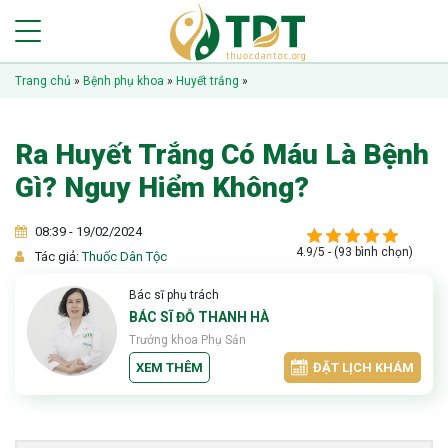
Trang chủ
»
Bệnh phụ khoa
»
Huyết trắng
»
Ra Huyết Trắng Có Máu Là Bệnh
Gì? Nguy Hiểm Không?
08:39 - 19/02/2024
4.9/5 - (93 bình chọn)
Tác giả:
Thuốc Dân Tộc
Bác sĩ phụ trách
BÁC SĨ ĐỖ THANH HÀ
Trưởng khoa Phụ Sản
XEM THÊM
ĐẶT LỊCH KHÁM