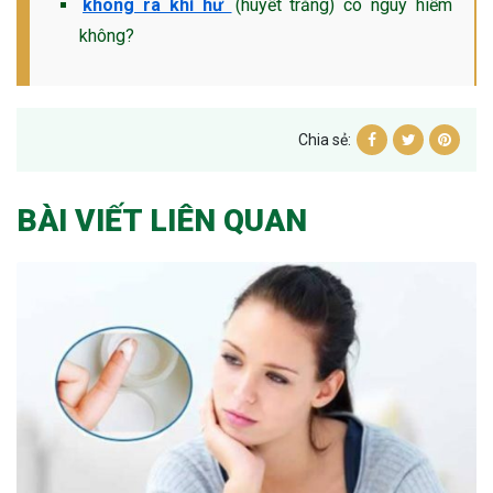
không ra khí hư
(huyết trắng) có nguy hiểm
không?
Chia sẻ:
BÀI VIẾT LIÊN QUAN