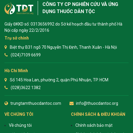
CÔNG TY CP NGHIÊN CỨU VÀ ỨNG
DỤNG THUỐC DÂN TỘC
Giấy ĐKKD số: 0313656992 do Sở kế hoạch đầu tư thành phố Hà
Nội cấp ngày 22/2/2016
Trụ sở chính
Biệt thự B31 ngõ 70 Nguyễn Thị Định, Thanh Xuân - Hà Nội
(024)7109 6699
Hồ Chí Minh
Số 145 Hoa Lan, phường 2, quận Phú Nhuận, TP. HCM
(028)3622 1382
trungtamthuocdantoc.com
info@thuocdantoc.org
VỀ CHÚNG TÔI
CHÍNH SÁCH & ĐIỀU KHOẢN
Về chúng tôi
Chính sách bảo mật