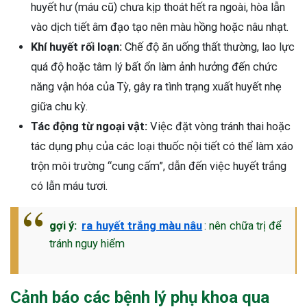
huyết hư (máu cũ) chưa kịp thoát hết ra ngoài, hòa lẫn
ng sau sinh là tình trạng viêm da
vào dịch tiết âm đạo tạo nên màu hồng hoặc nâu nhạt.
tính phổ biến, khiến đôi bàn tay,
Khí huyết rối loạn:
Chế độ ăn uống thất thường, lao lực
chân của chị em trở nên khô...
quá độ hoặc tâm lý bất ổn làm ảnh hưởng đến chức
năng vận hóa của Tỳ, gây ra tình trạng xuất huyết nhẹ
giữa chu kỳ.
Tác động từ ngoại vật:
Việc đặt vòng tránh thai hoặc
tác dụng phụ của các loại thuốc nội tiết có thể làm xáo
trộn môi trường “cung cấm”, dẫn đến việc huyết trắng
có lẫn máu tươi.
gợi ý:
ra huyết trắng màu nâu
: nên chữa trị để
tránh nguy hiểm
Cảnh báo các bệnh lý phụ khoa qua