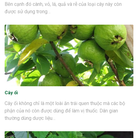
Bên cạnh đó cành, vỏ, lá, quả và rễ của loại cây này còn
được sử dụng trong…
Cây ổi
Cây ổi không chỉ là một loài ăn trái quen thuộc mà các bộ
phận của nó còn được dùng để làm vị thuốc. Dân gian
thường dùng dược liệu…