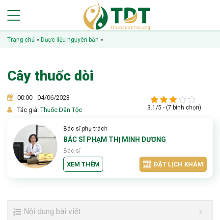
Trang chủ
»
Dược liệu nguyên bản
»
Cây thuốc dòi
00:00 - 04/06/2023
3.1/5 - (7 bình chọn)
Tác giả:
Thuốc Dân Tộc
Bác sĩ phụ trách
BÁC SĨ PHẠM THỊ MINH DƯƠNG
Bác sĩ
XEM THÊM
ĐẶT LỊCH KHÁM
Nội dung bài viết