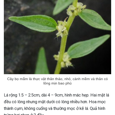
Cây bọ mắm là thực vật thân thảo, nhỏ, cành mềm và thân có
lông mịn bao phủ
Lá rộng 1.5 – 2.5cm, dài 4 – 9cm, hình mác hẹp. Hai mặt lá
đều có lông nhưng mặt dưới có lông nhiều hơn. Hoa mọc
ừng Sau Sinh Có Tự Khỏi
thành cụm, không cuống và thường mọc ở kẽ lá. Quả hình
ng? Thông Tin Cần Biết