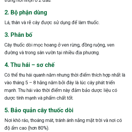
trứng hơi nhọn ở 2 đầu.
ng sau sinh là tình trạng viêm da
2. Bộ phận dùng
tính phổ biến, khiến đôi bàn tay,
chân của chị em trở nên khô...
Lá, thân và rễ cây được sử dụng để làm thuốc.
3. Phân bố
Cây thuốc dòi mọc hoang ở ven rừng, đồng ruộng, ven
đường và trong sân vườn tại nhiều địa phương.
4. Thu hái – sơ chế
Có thể thu hái quanh năm nhưng thời điểm thích hợp nhất là
vào tháng 5 – 8 hằng năm bởi đây là lúc cây phát triển
mạnh. Thu hái vào thời điểm này đảm bảo dược liệu có
dược tính mạnh và phẩm chất tốt.
5. Bảo quản cây thuốc dòi
Nơi khô ráo, thoáng mát, tránh ánh nắng mặt trời và nơi có
độ ẩm cao (hơn 80%).