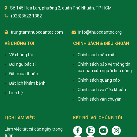
Số 145 Hoa Lan, phường 2, quận Phú Nhuận, TP. HCM
(028)3622 1382
trungtamthuocdantoc.com
info@thuocdantoc.org
VỀ CHÚNG TÔI
CHÍNH SÁCH & ĐIỀU KHOẢN
Về chúng tôi
Chính sách bảo mật
Đội ngũ bác sĩ
Chính sách bảo vệ thông tin
cá nhân của người tiêu dùng
Đặt mua thuốc
Chính sách quảng cáo
Đặt lịch khám bệnh
Chính sách và điều khoản
Liên hệ
Chính sách vận chuyển
LỊCH LÀM VIỆC
KẾT NỐI VỚI CHÚNG TÔI
Làm việc tất cả các ngày trong
tuần