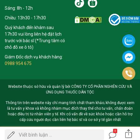
Sáng: 8h - 12h
Chiều: 13h30 - 17h30
Quý khách đến khám sau
17h30 vui lòng liên hệ đặt lịch
trước với bác sĩ (*Trung tâm có
chỗ đỗ xe ô tô)
Giám Đốc dịch vụ khách hàng:
0988 954 675
Website thuộc sở hữu và quản lý bởi CÔNG TY CỔ PHẦN NGHIÊN CỨU VÀ
ỨNG DỤNG THUỐC DÂN TỘC
Thông tin trên website này chỉ mang tính chất tham khảo; không được xem
là tư vấn y khoa và không nhằm mục đích thay thế cho tư vấn, chẩn đoán
hoặc điều trị từ nhân viên y tế. Khi có vấn đề về sức khỏe hoặc cần hỗ trợ
cấp cứu người đọc cần liên hệ bác sĩ và cơ sở y tế gần nhất
8
Gọi
Viết bình luận ...
ĐẶT LỊCH KHÁM