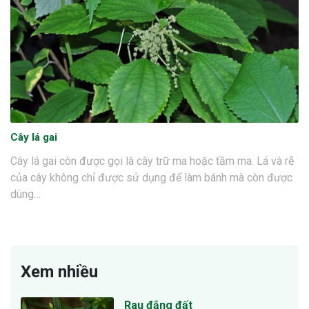
Cây lá gai
Cây lá gai còn được gọi là cây trữ ma hoặc tầm ma. Lá và rễ
của cây không chỉ được sử dụng để làm bánh mà còn được
dùng…
Xem nhiều
Rau đắng đất