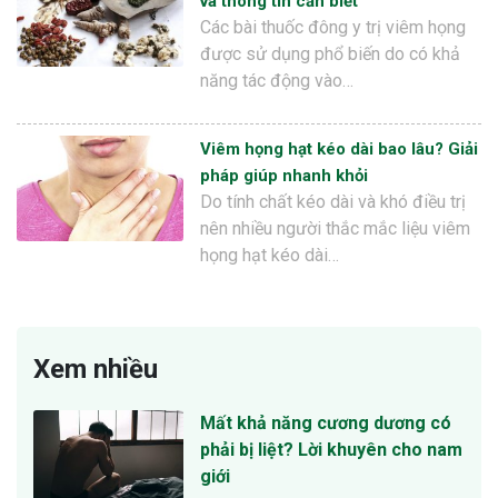
và thông tin cần biết
Các bài thuốc đông y trị viêm họng
được sử dụng phổ biến do có khả
năng tác động vào…
Viêm họng hạt kéo dài bao lâu? Giải
pháp giúp nhanh khỏi
Do tính chất kéo dài và khó điều trị
nên nhiều người thắc mắc liệu viêm
họng hạt kéo dài…
Xem nhiều
Mất khả năng cương dương có
phải bị liệt? Lời khuyên cho nam
giới