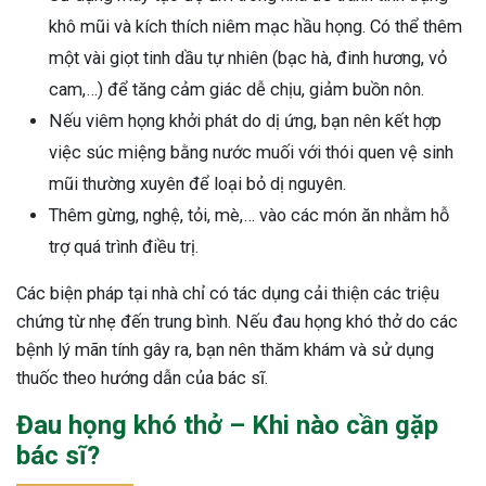
khô mũi và kích thích niêm mạc hầu họng. Có thể thêm
một vài giọt tinh dầu tự nhiên (bạc hà, đinh hương, vỏ
cam,…) để tăng cảm giác dễ chịu, giảm buồn nôn.
Nếu viêm họng khởi phát do dị ứng, bạn nên kết hợp
việc súc miệng bằng nước muối với thói quen vệ sinh
mũi thường xuyên để loại bỏ dị nguyên.
Thêm gừng, nghệ, tỏi, mè,… vào các món ăn nhằm hỗ
trợ quá trình điều trị.
Các biện pháp tại nhà chỉ có tác dụng cải thiện các triệu
chứng từ nhẹ đến trung bình. Nếu đau họng khó thở do các
bệnh lý mãn tính gây ra, bạn nên thăm khám và sử dụng
thuốc theo hướng dẫn của bác sĩ.
Đau họng khó thở – Khi nào cần gặp
bác sĩ?