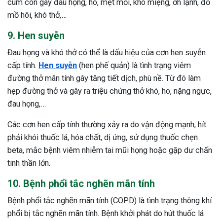
cúm còn gây đau họng, ho, mệt mỏi, khô miệng, ớn lạnh, đổ
mồ hôi, khó thở,…
9. Hen suyễn
Đau họng và khó thở có thể là dấu hiệu của cơn hen suyễn
cấp tính.
Hen suyễn
(hen phế quản) là tình trạng viêm
đường thở mãn tính gây tăng tiết dịch, phù nề. Từ đó làm
hẹp đường thở và gây ra triệu chứng thở khó, ho, nặng ngực,
đau họng,…
Các cơn hen cấp tính thường xảy ra do vận động mạnh, hít
phải khói thuốc lá, hóa chất, dị ứng, sử dụng thuốc chẹn
beta, mắc bệnh viêm nhiễm tai mũi họng hoặc gặp dư chấn
tinh thần lớn.
10. Bệnh phổi tắc nghẽn mãn tính
Bệnh phổi tắc nghẽn mãn tính (COPD) là tình trạng thông khí
phổi bị tắc nghẽn mãn tính. Bệnh khởi phát do hút thuốc lá