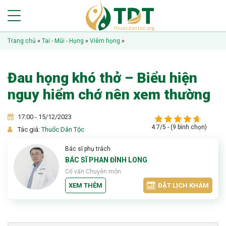
Trang chủ
»
Tai - Mũi - Họng
»
Viêm họng
»
Đau họng khó thở – Biểu hiện
nguy hiểm chớ nên xem thường
17:00 - 15/12/2023
4.7/5 - (9 bình chọn)
Tác giả:
Thuốc Dân Tộc
Bác sĩ phụ trách
BÁC SĨ PHAN ĐÌNH LONG
Cố vấn Chuyên môn
XEM THÊM
ĐẶT LỊCH KHÁM