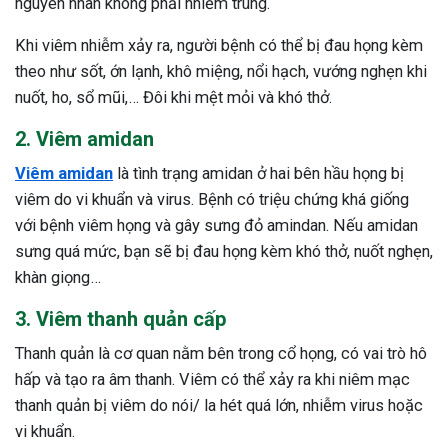
nguyên nhân không phải nhiễm trùng.
Khi viêm nhiễm xảy ra, người bệnh có thể bị đau họng kèm
theo như sốt, ớn lạnh, khô miệng, nổi hạch, vướng nghẹn khi
nuốt, ho, sổ mũi,… Đôi khi mệt mỏi và khó thở.
2. Viêm amidan
Viêm amidan
là tình trạng amidan ở hai bên hầu họng bị
viêm do vi khuẩn và virus. Bệnh có triệu chứng khá giống
với bệnh viêm họng và gây sưng đỏ amindan. Nếu amidan
sưng quá mức, bạn sẽ bị đau họng kèm khó thở, nuốt nghẹn,
khàn giọng…
3. Viêm thanh quản cấp
Thanh quản là cơ quan nằm bên trong cổ họng, có vai trò hô
hấp và tạo ra âm thanh. Viêm có thể xảy ra khi niêm mạc
thanh quản bị viêm do nói/ la hét quá lớn, nhiễm virus hoặc
ừng Sau Sinh Có Tự Khỏi
vi khuẩn.
ng? Thông Tin Cần Biết