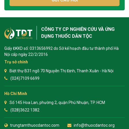
GỬI CÂU HỎI
CÔNG TY CP NGHIÊN CỨU VÀ ỨNG
DỤNG THUỐC DÂN TỘC
Giấy ĐKKD số: 0313656992 do Sở kế hoạch đầu tư thành phố Hà
Nội cấp ngày 22/2/2016
Trụ sở chính
Biệt thự B31 ngõ 70 Nguyễn Thị Định, Thanh Xuân - Hà Nội
(024)7109 6699
Hồ Chí Minh
Số 145 Hoa Lan, phường 2, quận Phú Nhuận, TP. HCM
(028)3622 1382
trungtamthuocdantoc.com
info@thuocdantoc.org