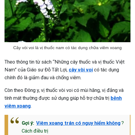
Cây vòi voi là vị thuốc nam có tác dụng chữa viêm xoang
Theo thông tin từ sách “Những cây thuốc và vị thuốc Việt
Nam” của Giáo sư Đỗ Tất Lợi,
cây vòi voi
có tác dụng
chính đó là giảm đau và chống viêm.
Còn theo Đông y, vị thuốc vòi voi có mùi hăng, vị đắng và
tính mát thường được sử dụng giúp hỗ trợ chữa trị
bệnh
viêm xoang
.
Gợi ý:
Viêm xoang trán có nguy hiểm không
?
Cách điều trị