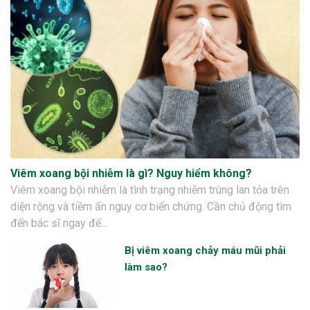
Viêm xoang bội nhiễm là gì? Nguy hiểm không?
Viêm xoang bội nhiễm là tình trạng nhiễm trùng lan tỏa trên
diện rộng và tiềm ẩn nguy cơ biến chứng. Cần chủ động tìm
đến bác sĩ ngay để…
Bị viêm xoang chảy máu mũi phải
làm sao?