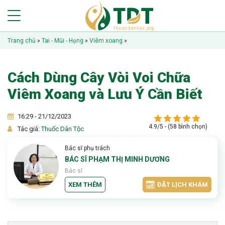
Trang chủ
»
Tai - Mũi - Họng
»
Viêm xoang
»
Cách Dùng Cây Vòi Voi Chữa
Viêm Xoang và Lưu Ý Cần Biết
16:29 - 21/12/2023
4.9/5 - (58 bình chọn)
Tác giả:
Thuốc Dân Tộc
Bác sĩ phụ trách
BÁC SĨ PHẠM THỊ MINH DƯƠNG
Bác sĩ
XEM THÊM
ĐẶT LỊCH KHÁM