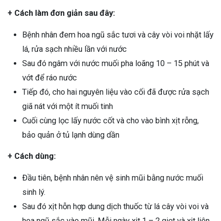
+ Cách làm đơn giản sau đây:
Bệnh nhân đem hoa ngũ sắc tươi và cây vòi voi nhặt lấy
lá, rửa sạch nhiều lần với nước
Sau đó ngâm với nước muối pha loãng 10 – 15 phút và
vớt để ráo nước
Tiếp đó, cho hai nguyên liệu vào cối đã được rửa sạch
giã nát với một ít muối tinh
Cuối cùng lọc lấy nước cốt và cho vào bình xịt rỗng,
bảo quản ở tủ lạnh dùng dần
+ Cách dùng:
Đầu tiên, bệnh nhân nên vệ sinh mũi bằng nước muối
sinh lý.
Sau đó xịt hỗn hợp dung dịch thuốc từ lá cây vòi voi và
hoa ngũ sắc vào mũi. Mỗi ngày xịt 1 – 2 giọt và xịt liên