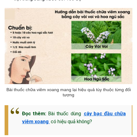
ng sau sinh là tình trạng viêm da
tính phổ biến, khiến đôi bàn tay,
chân của chị em trở nên khô...
Bài thuốc chữa viêm xoang mang lại hiệu quả tùy thuộc từng đối
tượng
Đọc thêm:
Bài thuốc dùng
cây bạc đầu chữa
viêm xoang
có hiệu quả không?