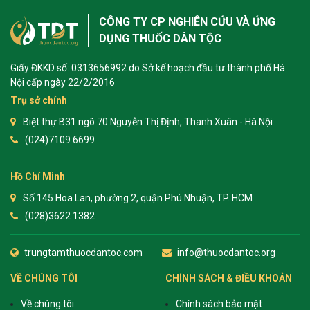
CÔNG TY CP NGHIÊN CỨU VÀ ỨNG
DỤNG THUỐC DÂN TỘC
Giấy ĐKKD số: 0313656992 do Sở kế hoạch đầu tư thành phố Hà
Nội cấp ngày 22/2/2016
Trụ sở chính
Biệt thự B31 ngõ 70 Nguyễn Thị Định, Thanh Xuân - Hà Nội
(024)7109 6699
Hồ Chí Minh
Số 145 Hoa Lan, phường 2, quận Phú Nhuận, TP. HCM
(028)3622 1382
trungtamthuocdantoc.com
info@thuocdantoc.org
VỀ CHÚNG TÔI
CHÍNH SÁCH & ĐIỀU KHOẢN
Về chúng tôi
Chính sách bảo mật