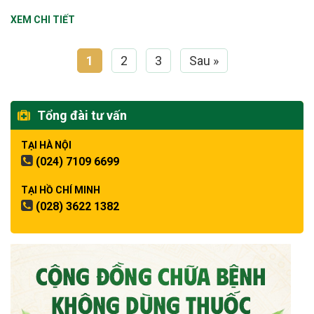
XEM CHI TIẾT
1
2
3
Sau »
Tổng đài tư vấn
TẠI HÀ NỘI
(024) 7109 6699
TẠI HỒ CHÍ MINH
(028) 3622 1382