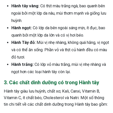
Hành tây vàng:
Có thịt màu trắng ngà, bao quanh bên
ngoài bởi một lớp da nâu, mùi thơm mạnh và giống lưu
huỳnh.
Hành ngọt:
Có lớp da bên ngoài sáng mịn, ít đục, bao
quanh bởi một lớp da lớn và có vị hơi béo.
Hành Tây đỏ:
Mùi vị nhẹ nhàng, không quá hăng, vị ngọt
và có thể ăn sống. Phần vỏ và thịt củ hành đều có màu
đỏ tươi.
Hành trắng:
Có lớp vỏ màu trắng, mùi vị nhẹ nhàng và
ngọt hơn các loại hành tây còn lại.
3. Các chất dinh dưỡng có trong Hành tây
Hành tây giàu lưu huỳnh, chất xơ, Kali, Canxi, Vitamin B,
Vitamin C, ít chất béo, Cholesterol và Natri. Một số thông
tin chi tiết về các chất dinh dưỡng trong Hành tây bao gồm:
ừng Sau Sinh Có Tự Khỏi
ng? Thông Tin Cần Biết