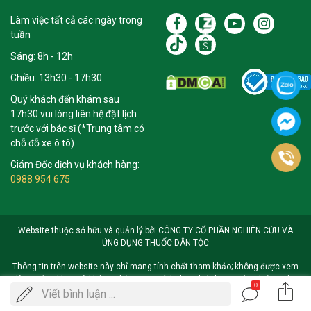
Làm việc tất cả các ngày trong
tuần
Sáng: 8h - 12h
Chiều: 13h30 - 17h30
Quý khách đến khám sau
17h30 vui lòng liên hệ đặt lịch
trước với bác sĩ (*Trung tâm có
chỗ đỗ xe ô tô)
Giám Đốc dịch vụ khách hàng:
0988 954 675
Website thuộc sở hữu và quản lý bởi CÔNG TY CỔ PHẦN NGHIÊN CỨU VÀ
ỨNG DỤNG THUỐC DÂN TỘC
Thông tin trên website này chỉ mang tính chất tham khảo; không được xem
là tư vấn y khoa và không nhằm mục đích thay thế cho tư vấn, chẩn đoán
0
Gọi
hoặc điều trị từ nhân viên y tế. Khi có vấn đề về sức khỏe hoặc cần hỗ trợ
Viết bình luận ...
ĐẶT LỊCH KHÁM
cấp cứu người đọc cần liên hệ bác sĩ và cơ sở y tế gần nhất
điện