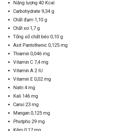
Năng lượng 40 Kcal
ng sau sinh là tình trạng viêm da
Carbohydrate 9,34 g
tính phổ biến, khiến đôi bàn tay,
Chất đạm 1,10 g
chân của chị em trở nên khô...
Chất xơ 1,7 g
Tổng số chất béo 0,10 g
Axit Pantothenic 0,125 mg
Thiamin 0,046 mg
Vitamin C 7,4 mg
Vitamin A 2 IU
Vitamin E 0,02 mg
Natri 4 mg
Kali 146 mg
Canxi 23 mg
Mangan 0,125 mg
Photpho 29 mg
Kẽm 0,17 mg