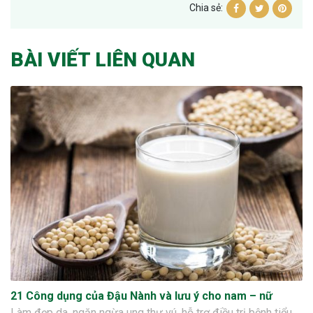
Chia sẻ:
BÀI VIẾT LIÊN QUAN
21 Công dụng của Đậu Nành và lưu ý cho nam – nữ
Làm đẹp da, ngăn ngừa ung thư vú, hỗ trợ điều trị bệnh tiểu