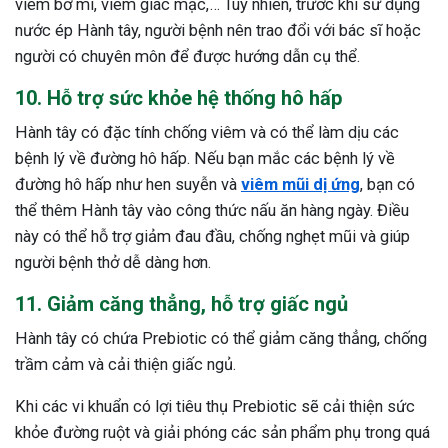
viêm bờ mi, viêm giác mạc,… Tuy nhiên, trước khi sử dụng
nước ép Hành tây, người bệnh nên trao đổi với bác sĩ hoặc
người có chuyên môn để được hướng dẫn cụ thể.
10. Hỗ trợ sức khỏe hệ thống hô hấp
Hành tây có đặc tính chống viêm và có thể làm dịu các
bệnh lý về đường hô hấp. Nếu bạn mắc các bệnh lý về
đường hô hấp như hen suyễn và
viêm mũi dị ứng
, bạn có
thể thêm Hành tây vào công thức nấu ăn hàng ngày. Điều
này có thể hỗ trợ giảm đau đầu, chống nghẹt mũi và giúp
người bệnh thở dễ dàng hơn.
11. Giảm căng thẳng, hỗ trợ giấc ngủ
Hành tây có chứa Prebiotic có thể giảm căng thẳng, chống
trầm cảm và cải thiện giấc ngủ.
Khi các vi khuẩn có lợi tiêu thụ Prebiotic sẽ cải thiện sức
khỏe đường ruột và giải phóng các sản phẩm phụ trong quá