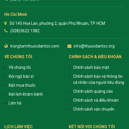
Hồ Chí Minh
Số 145 Hoa Lan, phường 2, quận Phú Nhuận, TP. HCM
(028)3622 1382
trungtamthuocdantoc.com
info@thuocdantoc.org
VỀ CHÚNG TÔI
CHÍNH SÁCH & ĐIỀU KHOẢN
Về chúng tôi
Chính sách bảo mật
Đội ngũ bác sĩ
Chính sách bảo vệ thông tin
cá nhân của người tiêu dùng
Đặt mua thuốc
Chính sách quảng cáo
Đặt lịch khám bệnh
Chính sách và điều khoản
Liên hệ
Chính sách vận chuyển
LỊCH LÀM VIỆC
KẾT NỐI VỚI CHÚNG TÔI