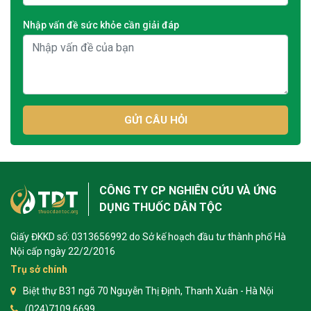
Nhập vấn đề sức khỏe cần giải đáp
GỬI CÂU HỎI
CÔNG TY CP NGHIÊN CỨU VÀ ỨNG
DỤNG THUỐC DÂN TỘC
Giấy ĐKKD số: 0313656992 do Sở kế hoạch đầu tư thành phố Hà
Nội cấp ngày 22/2/2016
Trụ sở chính
Biệt thự B31 ngõ 70 Nguyễn Thị Định, Thanh Xuân - Hà Nội
(024)7109 6699