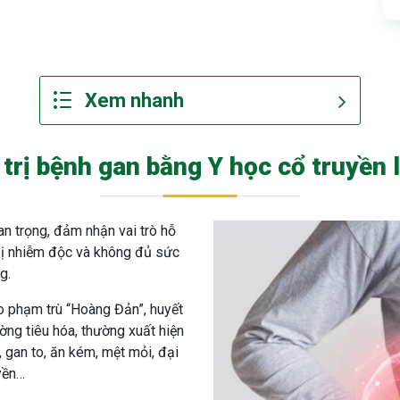
 trị bệnh gan bằng Y học cổ truyền l
an trọng, đảm nhận vai trò hỗ
 bị nhiễm độc và không đủ sức
g.
o phạm trù “Hoàng Đản”, huyết
ờng tiêu hóa, thường xuất hiện
, gan to, ăn kém, mệt mỏi, đại
yền…