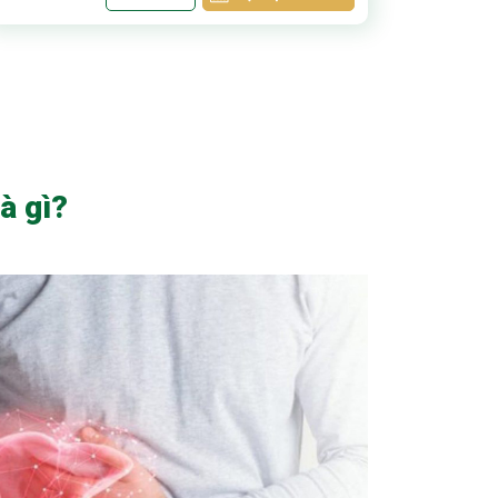
à gì?