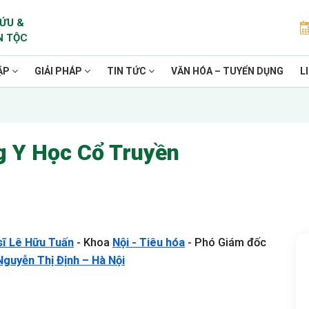
ỨU &
N TỘC
ẶP
GIẢI PHÁP
TIN TỨC
VĂN HÓA – TUYỂN DỤNG
L
g Y Học Cổ Truyền
sĩ Lê Hữu Tuấn
- Khoa
Nội - Tiêu hóa
- Phó Giám đốc
guyễn Thị Định – Hà Nội