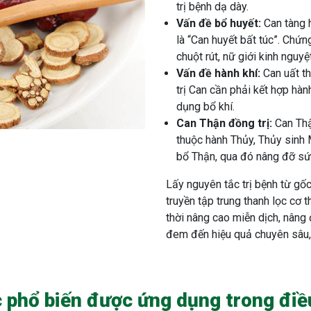
trị bệnh dạ dày.
Vấn đề bổ huyết:
Can tàng h
là “Can huyết bất túc”. Chứ
chuột rút, nữ giới kinh nguyệ
Vấn đề hành khí:
Can uất thì
trị Can cần phải kết hợp hàn
dụng bổ khí.
Can Thận đồng trị:
Can Thậ
thuộc hành Thủy, Thủy sinh 
bổ Thận, qua đó nâng đỡ sứ
Lấy nguyên tắc trị bệnh từ gốc
truyền tập trung thanh lọc cơ t
thời nâng cao miễn dịch, nân
đem đến hiệu quả chuyên sâu, 
c phổ biến được ứng dụng trong điều