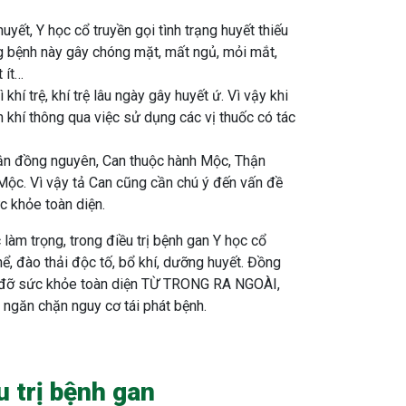
uyết, Y học cổ truyền gọi tình trạng huyết thiếu
ng bệnh này gây chóng mặt, mất ngủ, mỏi mắt,
t ít…
 khí trệ, khí trệ lâu ngày gây huyết ứ. Vì vậy khi
h khí thông qua việc sử dụng các vị thuốc có tác
n đồng nguyên, Can thuộc hành Mộc, Thận
Mộc. Vì vậy tả Can cũng cần chú ý đến vấn đề
c khỏe toàn diện.
 làm trọng, trong điều trị bệnh gan Y học cổ
hể, đào thải độc tố, bổ khí, dưỡng huyết. Đồng
g đỡ sức khỏe toàn diện TỪ TRONG RA NGOÀI,
ngăn chặn nguy cơ tái phát bệnh.
 trị bệnh gan