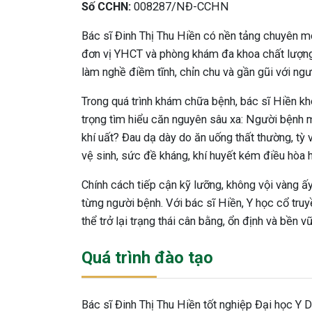
Số CCHN:
008287/NĐ-CCHN
Bác sĩ Đinh Thị Thu Hiền có nền tảng chuyên m
đơn vị YHCT và phòng khám đa khoa chất lượng
làm nghề điềm tĩnh, chỉn chu và gần gũi với ngư
Trong quá trình khám chữa bệnh, bác sĩ Hiền k
trọng tìm hiểu căn nguyên sâu xa: Người bệnh m
khí uất? Đau dạ dày do ăn uống thất thường, tỳ 
vệ sinh, sức đề kháng, khí huyết kém điều hòa
Chính cách tiếp cận kỹ lưỡng, không vội vàng ấy
từng người bệnh. Với bác sĩ Hiền, Y học cổ truy
thể trở lại trạng thái cân bằng, ổn định và bền v
Quá trình đào tạo
Bác sĩ Đinh Thị Thu Hiền tốt nghiệp Đại học Y 