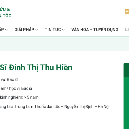
ỨU &
N TỘC
ẶP
GIẢI PHÁP
TIN TỨC
VĂN HÓA – TUYỂN DỤNG
L
Sĩ Đinh Thị Thu Hiền
vụ: Bác sĩ
àm/ học vị: Bác sĩ
kinh nghiêm: > 5 năm
ông tác: Trung tâm Thuốc dân tộc – Nguyễn Thị Định – Hà Nội