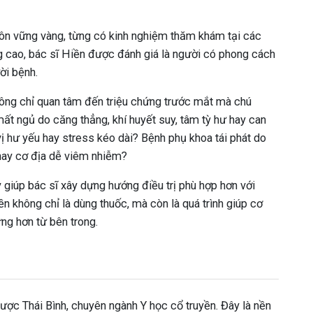
ôn vững vàng, từng có kinh nghiệm thăm khám tại các
 cao, bác sĩ Hiền được đánh giá là người có phong cách
ời bệnh.
hông chỉ quan tâm đến triệu chứng trước mắt mà chú
ất ngủ do căng thẳng, khí huyết suy, tâm tỳ hư hay can
vị hư yếu hay stress kéo dài? Bệnh phụ khoa tái phát do
 hay cơ địa dễ viêm nhiễm?
 giúp bác sĩ xây dựng hướng điều trị phù hợp hơn với
ền không chỉ là dùng thuốc, mà còn là quá trình giúp cơ
ững hơn từ bên trong.
Dược Thái Bình, chuyên ngành Y học cổ truyền. Đây là nền