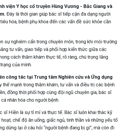
Bệnh viện Y học cổ truyền Hùng Vương - Bắc Giang và
âm.
Đây là thời gian giúp bác sĩ tiếp cận đa dạng người
h tiêu hóa, bệnh phụ khoa đến các vấn đề sức khỏe cần
ện sự nghiêm cẩn trong chuyên môn, trong khi môi trường
ng tư vấn, giao tiếp và phối hợp kiến thức giữa các
hong cách thăm khám thực tế, rõ ràng, chú trọng lắng
 trạng của mình.
iền công tác tại Trung tâm Nghiên cứu và Ứng dụng
uy thế mạnh trong thăm khám, tư vấn và điều trị các bệnh
ền, đồng thời phối hợp cùng đội ngũ chuyên gia, bác sĩ
 cá nhân hóa cho người bệnh.
sĩ Hiền là sự tỉ mỉ và thực tế. Bác sĩ luôn khai thác kỹ
nh hoạt, chế độ ăn uống, giấc ngủ, tinh thần và những yếu tố
 dừng lại ở câu hỏi “người bệnh đang bị gì”, mà còn đi