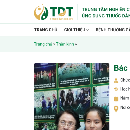
TRUNG TÂM NGHIÊN C
ỨNG DỤNG THUỐC DÂ
TRANG CHỦ
GIỚI THIỆU
BỆNH THƯỜNG G
Trang chủ
»
Thần kinh
»
Bác 
Chức 
Học h
Năm 
Nơi c