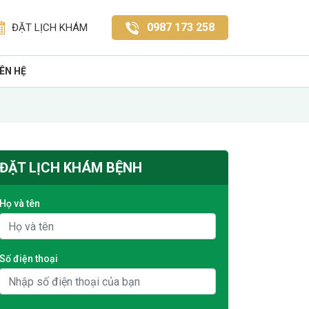
0987 173 258
ĐẶT LỊCH KHÁM
IÊN HỆ
ĐẶT LỊCH KHÁM BỆNH
Họ và tên
Số điện thoại