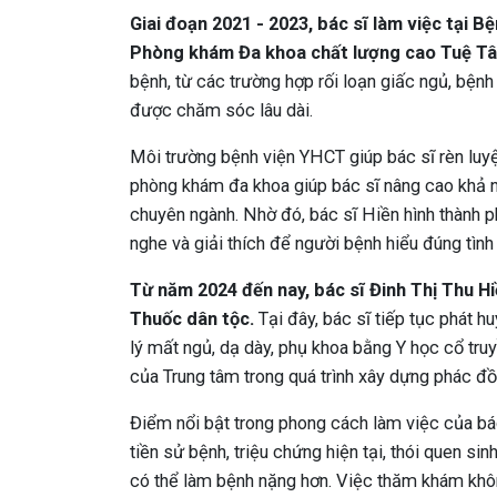
Giai đoạn 2021 - 2023, bác sĩ làm việc tại 
Phòng khám Đa khoa chất lượng cao Tuệ T
bệnh, từ các trường hợp rối loạn giấc ngủ, bện
được chăm sóc lâu dài.
Môi trường bệnh viện YHCT giúp bác sĩ rèn luy
phòng khám đa khoa giúp bác sĩ nâng cao khả nă
chuyên ngành. Nhờ đó, bác sĩ Hiền hình thành p
nghe và giải thích để người bệnh hiểu đúng tình
Từ năm 2024 đến nay, bác sĩ Đinh Thị Thu H
Thuốc dân tộc.
Tại đây, bác sĩ tiếp tục phát h
lý mất ngủ, dạ dày, phụ khoa bằng Y học cổ truy
của Trung tâm trong quá trình xây dựng phác đồ
Điểm nổi bật trong phong cách làm việc của bác 
tiền sử bệnh, triệu chứng hiện tại, thói quen si
có thể làm bệnh nặng hơn. Việc thăm khám không