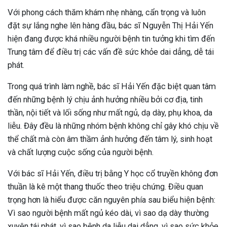
Với phong cách thăm khám nhẹ nhàng, cẩn trọng và luôn
đặt sự lắng nghe lên hàng đầu, bác sĩ Nguyễn Thị Hải Yến
hiện đang được khá nhiều người bệnh tin tưởng khi tìm đến
Trung tâm để điều trị các vấn đề sức khỏe dai dẳng, dễ tái
phát.
Trong quá trình làm nghề, bác sĩ Hải Yến đặc biệt quan tâm
đến những bệnh lý chịu ảnh hưởng nhiều bởi cơ địa, tinh
thần, nội tiết và lối sống như mất ngủ, dạ dày, phụ khoa, da
liễu. Đây đều là những nhóm bệnh không chỉ gây khó chịu về
thể chất mà còn âm thầm ảnh hưởng đến tâm lý, sinh hoạt
và chất lượng cuộc sống của người bệnh.
Với bác sĩ Hải Yến, điều trị bằng Y học cổ truyền không đơn
thuần là kê một thang thuốc theo triệu chứng. Điều quan
trọng hơn là hiểu được căn nguyên phía sau biểu hiện bệnh:
Vì sao người bệnh mất ngủ kéo dài, vì sao dạ dày thường
xuyên tái phát, vì sao bệnh da liễu dai dẳng, vì sao sức khỏe