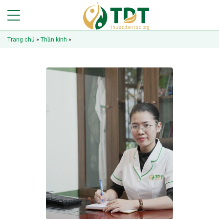
Trang chủ
»
Thần kinh
»