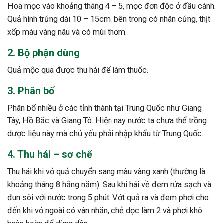
Hoa mọc vào khoảng tháng 4 – 5, mọc đơn độc ở đầu cành.
ng sau sinh là tình trạng viêm da
Quả hình trứng dài 10 – 15cm, bên trong có nhân cứng, thịt
tính phổ biến, khiến đôi bàn tay,
xốp màu vàng nâu và có mùi thơm.
chân của chị em trở nên khô...
2. Bộ phận dùng
Quả mộc qua được thu hái để làm thuốc.
3. Phân bố
Phân bố nhiều ở các tỉnh thành tại Trung Quốc như Giang
Tây, Hồ Bắc và Giang Tô. Hiện nay nước ta chưa thể trồng
dược liệu này mà chủ yếu phải nhập khẩu từ Trung Quốc.
4. Thu hái – sơ chế
Thu hái khi vỏ quả chuyển sang màu vàng xanh (thường là
khoảng tháng 8 hằng năm). Sau khi hái về đem rửa sạch và
đun sôi với nước trong 5 phút. Vớt quả ra và đem phơi cho
đến khi vỏ ngoài có vân nhăn, chẻ dọc làm 2 và phơi khô