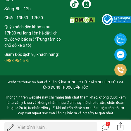
Sáng: 8h - 12h
Chiều: 13h30 - 17h30
Quý khách đến khám sau
17h30 vui lòng liên hệ đặt lịch
trước với bác sĩ (*Trung tâm có
chỗ đỗ xe ô tô)
Giám Đốc dịch vụ khách hàng:
0988 954 675
Website thuộc sở hữu và quản lý bởi CÔNG TY CỔ PHẦN NGHIÊN CỨU VÀ
ỨNG DỤNG THUỐC DÂN TỘC
Thông tin trên website này chỉ mang tính chất tham khảo; không được xem
là tư vấn y khoa và không nhằm mục đích thay thế cho tư vấn, chẩn đoán
hoặc điều trị từ nhân viên y tế. Khi có vấn đề về sức khỏe hoặc cần hỗ trợ
cấp cứu người đọc cần liên hệ bác sĩ và cơ sở y tế gần nhất
0
Gọi
Viết bình luận ...
ĐẶT LỊCH KHÁM