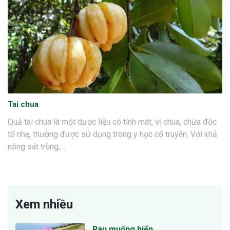
Tai chua
Quả tai chua là một dược liệu có tính mát, vị chua, chứa độc
tố nhẹ, thường được sử dụng trong y học cổ truyền. Với khả
năng sát trùng,…
Xem nhiều
Rau muống biển