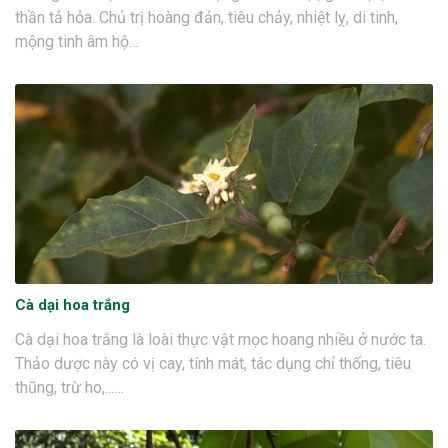
thần tả hỏa. Chủ trị hoàng đản, tiêu chảy, nhiệt lỵ, di tinh,
mộng tinh âm hộ…
Cà dại hoa trắng
Cà dại hoa trắng là loài thực vật mọc hoang nhiều ở nước ta.
Thảo dược này có vị cay, tính mát, tác dụng chỉ thống, tiêu
thũng, trừ ho,...…