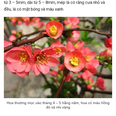
từ 3 – 5mm, dài từ 5 – 8mm, mép lá có răng cưa nhỏ và
đều, lá có mặt bóng và màu xanh.
Hoa thường mọc vào tháng 4 – 5 hằng năm, hoa có màu hồng
ừng Sau Sinh Có Tự Khỏi
đỏ và nhị vàng
ng? Thông Tin Cần Biết