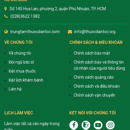
Số 145 Hoa Lan, phường 2, quận Phú Nhuận, TP. HCM
(028)3622 1382
trungtamthuocdantoc.com
info@thuocdantoc.org
VỀ CHÚNG TÔI
CHÍNH SÁCH & ĐIỀU KHOẢN
Về chúng tôi
Chính sách bảo mật
Đội ngũ bác sĩ
Chính sách bảo vệ thông tin
cá nhân của người tiêu dùng
Đặt mua thuốc
Chính sách quảng cáo
Đặt lịch khám bệnh
Chính sách và điều khoản
Liên hệ
Chính sách vận chuyển
LỊCH LÀM VIỆC
KẾT NỐI VỚI CHÚNG TÔI
Làm việc tất cả các ngày trong
tuần