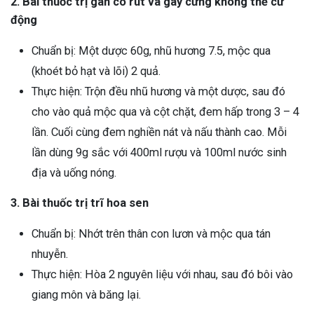
2. Bài thuốc trị gân co rút và gáy cứng không thể cử
động
Chuẩn bị: Một dược 60g, nhũ hương 7.5, mộc qua
(khoét bỏ hạt và lõi) 2 quả.
Thực hiện: Trộn đều nhũ hương và một dược, sau đó
cho vào quả mộc qua và cột chặt, đem hấp trong 3 – 4
lần. Cuối cùng đem nghiền nát và nấu thành cao. Mỗi
lần dùng 9g sắc với 400ml rượu và 100ml nước sinh
địa và uống nóng.
3. Bài thuốc trị trĩ hoa sen
Chuẩn bị: Nhớt trên thân con lươn và mộc qua tán
nhuyễn.
Thực hiện: Hòa 2 nguyên liệu với nhau, sau đó bôi vào
giang môn và băng lại.