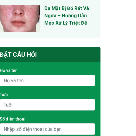
Da Mặt Bị Đỏ Rát Và
Ngứa – Hướng Dẫn
Mẹo Xử Lý Triệt Để
ĐẶT CÂU HỎI
Họ và tên
Tuổi
Số điện thoại