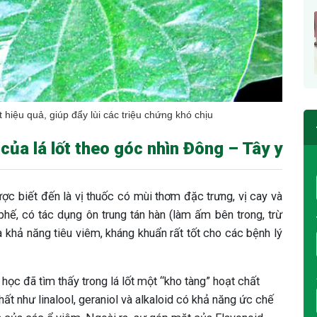
 hiệu quả, giúp đẩy lùi các triệu chứng khó chịu
của lá lốt theo góc nhìn Đông – Tây y
được biết đến là vị thuốc có mùi thơm đặc trưng, vị cay và
 phế, có tác dụng ôn trung tán hàn (làm ấm bên trong, trừ
là khả năng tiêu viêm, kháng khuẩn rất tốt cho các bệnh lý
học đã tìm thấy trong lá lốt một “kho tàng” hoạt chất
hất như linalool, geraniol và alkaloid có khả năng ức chế