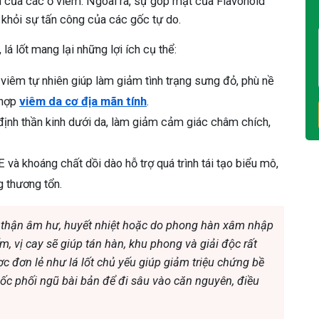
n của các ổ viêm. Ngoài ra, sự góp mặt của Flavonoid
khỏi sự tấn công của các gốc tự do.
, lá lốt mang lại những lợi ích cụ thể:
viêm tự nhiên giúp làm giảm tình trạng sưng đỏ, phù nề
 hợp
viêm da cơ địa mãn tính
.
định thần kinh dưới da, làm giảm cảm giác châm chích,
và khoáng chất dồi dào hỗ trợ quá trình tái tạo biểu mô,
g thương tổn.
 thận âm hư, huyết nhiệt hoặc do phong hàn xâm nhập
 ấm, vị cay sẽ giúp tán hàn, khu phong và giải độc rất
ợc đơn lẻ như lá lốt chủ yếu giúp giảm triệu chứng bề
uốc phối ngũ bài bản để đi sâu vào căn nguyên, điều