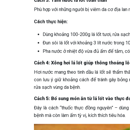
Cách 3: Tắm nước lá lốt toàn thân
Phù hợp với những người bị viêm da cơ địa lan rộ
Cách thực hiện:
Dùng khoảng 100-200g lá lốt tươi, rửa sạch
Đun sôi lá lốt với khoảng 3 lít nước trong 1
Pha nước ở nhiệt độ vừa đủ ấm để tắm, có t
Cách 4: Xông hơi lá lốt giúp thông thoáng lỗ
Hơi nước mang theo tinh dầu lá lốt sẽ thẩm th
con lưu ý giữ khoảng cách để tránh gây bỏng 
rửa sạch vùng da bệnh.
Cách 5: Bổ sung món ăn từ lá lốt vào thực đ
Đây là cách “thuốc thực đồng nguyên” – dùng m
bệnh mà còn làm ấm tỳ vị, kích thích tiêu hóa.