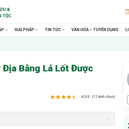
ỨU &
N TỘC
ẶP
GIẢI PHÁP
TIN TỨC
VĂN HÓA – TUYỂN DỤNG
L
 Địa Bằng Lá Lốt Được
4.5/5 - (17 bình chọn)