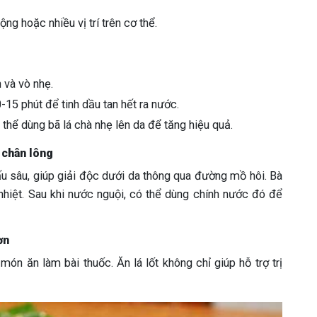
ng hoặc nhiều vị trí trên cơ thể.
 và vò nhẹ.
0-15 phút để tinh dầu tan hết ra nước.
hể dùng bã lá chà nhẹ lên da để tăng hiệu quả.
 chân lông
ấu sâu, giúp giải độc dưới da thông qua đường mồ hôi. Bà
nhiệt. Sau khi nước nguội, có thể dùng chính nước đó để
ơn
ón ăn làm bài thuốc. Ăn lá lốt không chỉ giúp hỗ trợ trị