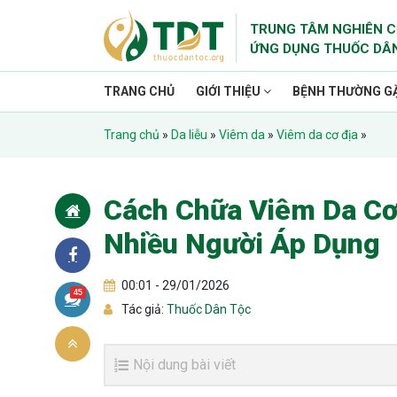
TRUNG TÂM NGHIÊN C
ỨNG DỤNG THUỐC DÂ
TRANG CHỦ
GIỚI THIỆU
BỆNH THƯỜNG G
Trang chủ
»
Da liễu
»
Viêm da
»
Viêm da cơ địa
»
Cách Chữa Viêm Da Cơ
Nhiều Người Áp Dụng
00:01 - 29/01/2026
45
Tác giả:
Thuốc Dân Tộc
Nội dung bài viết