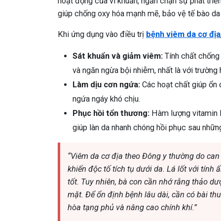
hoạt động của vi khuẩn, ngăn chặn sự phát triể
giúp chống oxy hóa mạnh mẽ, bảo vệ tế bào da 
Khi ứng dụng vào điều trị
bệnh viêm da cơ địa
Sát khuẩn và giảm viêm:
Tính chất chống 
và ngăn ngừa bội nhiễm, nhất là với trường
Làm dịu cơn ngứa:
Các hoạt chất giúp ổn 
ngứa ngáy khó chịu.
Phục hồi tổn thương:
Hàm lượng vitamin E 
giúp làn da nhanh chóng hồi phục sau nhữn
“Viêm da cơ địa theo Đông y thường do can
khiến độc tố tích tụ dưới da. Lá lốt với tính
tốt. Tuy nhiên, bà con cần nhớ rằng thảo dư
mặt. Để ổn định bệnh lâu dài, cần có bài th
hòa tạng phủ và nâng cao chính khí.”