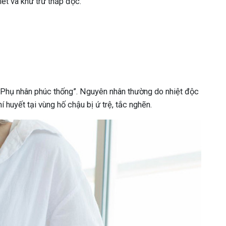
iết và khử trừ thấp độc.
“Phụ nhân phúc thống”. Nguyên nhân thường do nhiệt độc
 huyết tại vùng hố chậu bị ứ trệ, tắc nghẽn.