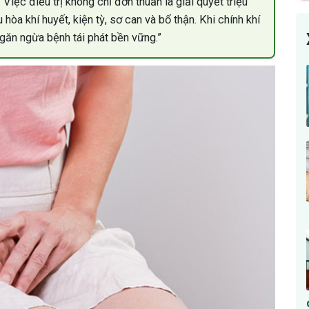
Việc điều trị không chỉ đơn thuần là giải quyết triệu
hòa khí huyết, kiện tỳ, sơ can và bổ thận. Khi chính khí
 ngăn ngừa bệnh tái phát bền vững.”