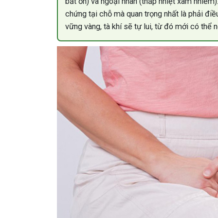
bất ổn) và ngoại nhân (thấp nhiệt xâm nhiễm). 
chứng tại chỗ mà quan trọng nhất là phải điều 
vững vàng, tà khí sẽ tự lui, từ đó mới có thể