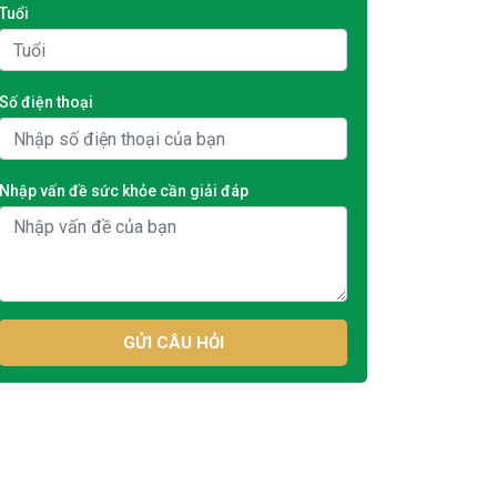
Tuổi
Số điện thoại
Nhập vấn đề sức khỏe cần giải đáp
GỬI CÂU HỎI