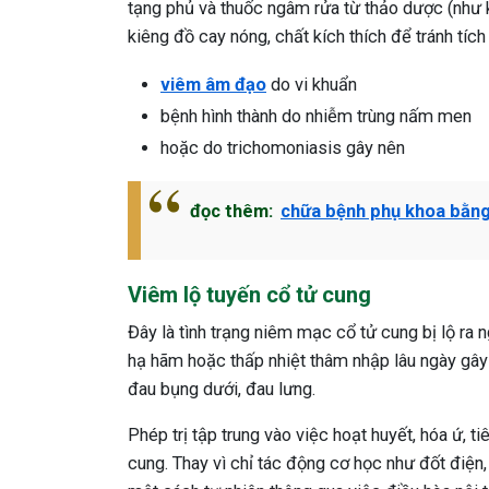
tạng phủ và thuốc ngâm rửa từ thảo dược (như 
kiêng đồ cay nóng, chất kích thích để tránh tích
viêm âm đạo
do vi khuẩn
bệnh hình thành do nhiễm trùng nấm men
hoặc do trichomoniasis gây nên
đọc thêm:
chữa bệnh phụ khoa bằng
Viêm lộ tuyến cổ tử cung
Đây là tình trạng niêm mạc cổ tử cung bị lộ ra
hạ hãm hoặc thấp nhiệt thâm nhập lâu ngày gây 
đau bụng dưới, đau lưng.
Phép trị tập trung vào việc hoạt huyết, hóa ứ,
cung. Thay vì chỉ tác động cơ học như đốt điện,