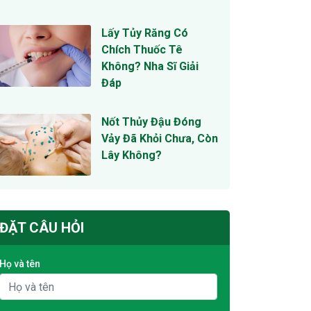
Lấy Tủy Răng Có
Chích Thuốc Tê
Không? Nha Sĩ Giải
Đáp
Nốt Thủy Đậu Đóng
Vảy Đã Khỏi Chưa, Còn
Lây Không?
ĐẶT CÂU HỎI
Họ và tên