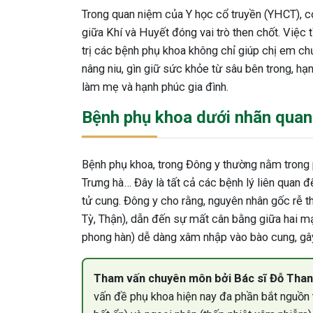
Trong quan niệm của Y học cổ truyền (YHCT), cơ
giữa Khí và Huyết đóng vai trò then chốt. Việc 
trị các bệnh phụ khoa không chỉ giúp chị em ch
nâng niu, gìn giữ sức khỏe từ sâu bên trong, h
làm mẹ và hạnh phúc gia đình.
Bệnh phụ khoa dưới nhãn quan
Bệnh phụ khoa, trong Đông y thường nằm trong 
Trưng hà… Đây là tất cả các bệnh lý liên quan 
tử cung. Đông y cho rằng, nguyên nhân gốc rễ t
Tỳ, Thận), dẫn đến sự mất cân bằng giữa hai mạc
phong hàn) dễ dàng xâm nhập vào bào cung, gây
Tham vấn chuyên môn bởi Bác sĩ Đỗ Than
vấn đề phụ khoa hiện nay đa phần bắt nguồn t