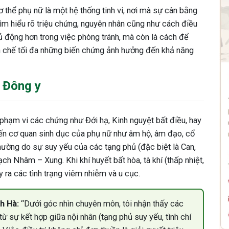
 thể phụ nữ là một hệ thống tinh vi, nơi mà sự cân bằng
tìm hiểu rõ triệu chứng, nguyên nhân cũng như cách điều
ủ động hơn trong việc phòng tránh, mà còn là cách để
ạn chế tối đa những biến chứng ảnh hưởng đến khả năng
 Đông y
phạm vi các chứng như Đới hạ, Kinh nguyệt bất điều, hay
đến cơ quan sinh dục của phụ nữ như âm hộ, âm đạo, cổ
hường do sự suy yếu của các tạng phủ (đặc biệt là Can,
h Nhâm – Xung. Khi khí huyết bất hòa, tà khí (thấp nhiệt,
 ra các tình trạng viêm nhiễm và u cục.
h Hà:
“Dưới góc nhìn chuyên môn, tôi nhận thấy các
ừ sự kết hợp giữa nội nhân (tạng phủ suy yếu, tình chí