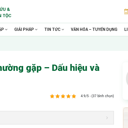
ỨU &
N TỘC
ẶP
GIẢI PHÁP
TIN TỨC
VĂN HÓA – TUYỂN DỤNG
L
thường gặp – Dấu hiệu và
4.9/5 - (37 bình chọn)