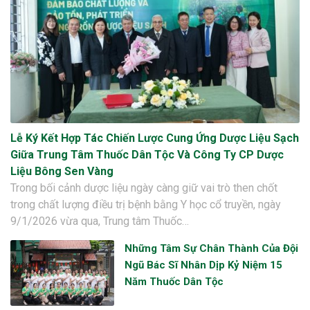
Lễ Ký Kết Hợp Tác Chiến Lược Cung Ứng Dược Liệu Sạch
Giữa Trung Tâm Thuốc Dân Tộc Và Công Ty CP Dược
Liệu Bông Sen Vàng
Trong bối cảnh dược liệu ngày càng giữ vai trò then chốt
trong chất lượng điều trị bệnh bằng Y học cổ truyền, ngày
9/1/2026 vừa qua, Trung tâm Thuốc…
Những Tâm Sự Chân Thành Của Đội
Ngũ Bác Sĩ Nhân Dịp Kỷ Niệm 15
Năm Thuốc Dân Tộc