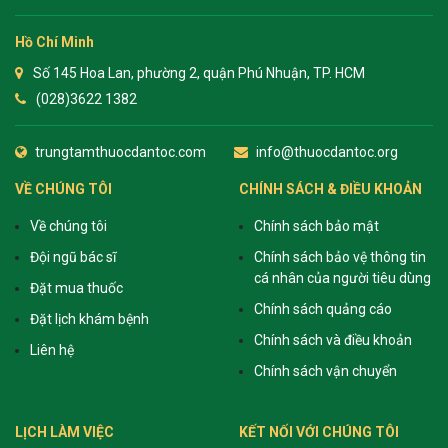
Hồ Chí Minh
Số 145 Hoa Lan, phường 2, quận Phú Nhuận, TP. HCM
(028)3622 1382
trungtamthuocdantoc.com
info@thuocdantoc.org
VỀ CHÚNG TÔI
CHÍNH SÁCH & ĐIỀU KHOẢN
Về chúng tôi
Chính sách bảo mật
Đội ngũ bác sĩ
Chính sách bảo vệ thông tin
cá nhân của người tiêu dùng
Đặt mua thuốc
Chính sách quảng cáo
Đặt lịch khám bệnh
Chính sách và điều khoản
Liên hệ
Chính sách vận chuyển
LỊCH LÀM VIỆC
KẾT NỐI VỚI CHÚNG TÔI