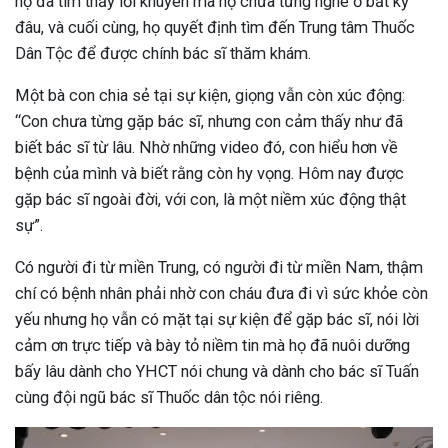
họ đã tìm thấy lời khuyên mà họ chưa từng nghe ở bất kỳ
đâu, và cuối cùng, họ quyết định tìm đến Trung tâm Thuốc
Dân Tộc để được chính bác sĩ thăm khám.
Một bà con chia sẻ tại sự kiện, giọng vẫn còn xúc động:
“Con chưa từng gặp bác sĩ, nhưng con cảm thấy như đã
biết bác sĩ từ lâu. Nhờ những video đó, con hiểu hơn về
bệnh của mình và biết rằng còn hy vọng. Hôm nay được
gặp bác sĩ ngoài đời, với con, là một niềm xúc động thật
sự”.
Có người đi từ miền Trung, có người đi từ miền Nam, thậm
chí có bệnh nhân phải nhờ con cháu đưa đi vì sức khỏe còn
yếu nhưng họ vẫn có mặt tại sự kiện để gặp bác sĩ, nói lời
cảm ơn trực tiếp và bày tỏ niềm tin mà họ đã nuôi dưỡng
bấy lâu dành cho YHCT nói chung và dành cho bác sĩ Tuấn
cùng đội ngũ bác sĩ Thuốc dân tộc nói riêng.