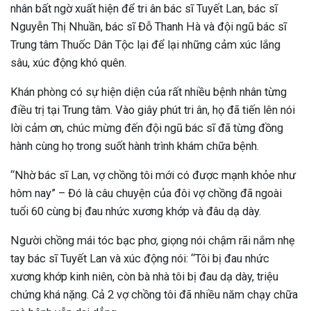
nhân bất ngờ xuất hiện để tri ân bác sĩ Tuyết Lan, bác sĩ
Nguyễn Thị Nhuần, bác sĩ Đỗ Thanh Hà và đội ngũ bác sĩ
Trung tâm Thuốc Dân Tộc lại để lại những cảm xúc lắng
sâu, xúc động khó quên.
Khán phòng có sự hiện diện của rất nhiều bệnh nhân từng
điều trị tại Trung tâm. Vào giây phút tri ân, họ đã tiến lên nói
lời cảm ơn, chúc mừng đến đội ngũ bác sĩ đã từng đồng
hành cùng họ trong suốt hành trình khám chữa bệnh.
“Nhờ bác sĩ Lan, vợ chồng tôi mới có được mạnh khỏe như
hôm nay” – Đó là câu chuyện của đôi vợ chồng đã ngoài
tuổi 60 cùng bị đau nhức xương khớp và đâu dạ dày.
Người chồng mái tóc bạc phơ, giọng nói chậm rãi nắm nhẹ
tay bác sĩ Tuyết Lan và xúc động nói: “Tôi bị đau nhức
xương khớp kinh niên, còn bà nhà tôi bị đau dạ dày, triệu
chứng khá nặng. Cả 2 vợ chồng tôi đã nhiều năm chạy chữa