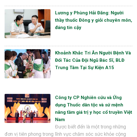
Lương y Phùng Hải Đăng: Người
thầy thuốc Đông y giỏi chuyên môn,
đáng tin cậy
Khoảnh Khắc Tri Ân Người Bệnh Và
Đối Tác Của Đội Ngũ Bác Sĩ, BLĐ
Trung Tâm Tại Sự Kiện A15
Công ty CP Nghiên cứu và Ứng
dụng Thuốc dân tộc và sứ mệnh
nâng tầm giá trị y học cổ truyền Việt
Nam
Được biết đến là một trong những
đơn vị tiên phong trong lĩnh vực chăm sóc sức khỏe cộng