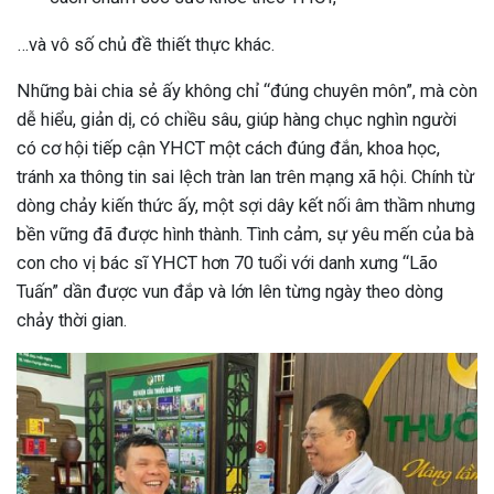
ng sau sinh là tình trạng viêm da
…và vô số chủ đề thiết thực khác.
tính phổ biến, khiến đôi bàn tay,
chân của chị em trở nên khô...
Những bài chia sẻ ấy không chỉ “đúng chuyên môn”, mà còn
dễ hiểu, giản dị, có chiều sâu, giúp hàng chục nghìn người
có cơ hội tiếp cận YHCT một cách đúng đắn, khoa học,
tránh xa thông tin sai lệch tràn lan trên mạng xã hội. Chính từ
dòng chảy kiến thức ấy, một sợi dây kết nối âm thầm nhưng
bền vững
đã được hình thành. Tình cảm, sự yêu mến của bà
con cho vị bác sĩ YHCT hơn 70 tuổi với danh xưng “Lão
Tuấn” dần được vun đắp và lớn lên từng ngày theo dòng
chảy thời gian.