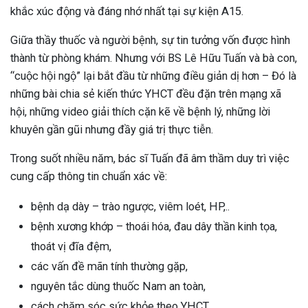
khắc xúc động và đáng nhớ nhất tại sự kiện A15.
Giữa thầy thuốc và người bệnh, sự tin tưởng vốn được hình
thành từ phòng khám. Nhưng với BS Lê Hữu Tuấn và bà con,
“cuộc hội ngộ” lại bắt đầu từ những điều giản dị hơn – Đó là
những bài chia sẻ kiến thức YHCT đều đặn trên mạng xã
hội
, những video giải thích cặn kẽ về bệnh lý, những lời
khuyên gần gũi nhưng đầy giá trị thực tiễn.
Trong suốt nhiều năm, bác sĩ Tuấn đã âm thầm duy trì việc
cung cấp thông tin chuẩn xác về:
bệnh dạ dày – trào ngược, viêm loét, HP,..
bệnh xương khớp – thoái hóa, đau dây thần kinh tọa,
thoát vị đĩa đệm,
các vấn đề mãn tính thường gặp,
ừng Sau Sinh Có Tự Khỏi
nguyên tắc dùng thuốc Nam an toàn,
ng? Thông Tin Cần Biết
cách chăm sóc sức khỏe theo YHCT,