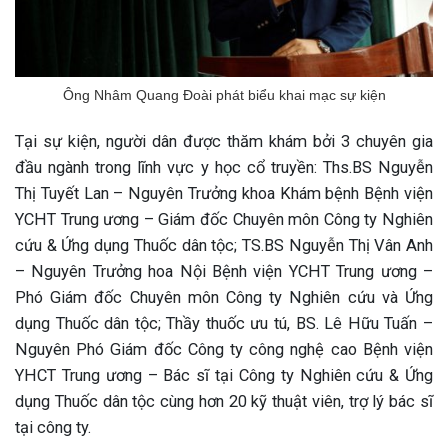
Ông Nhâm Quang Đoài phát biểu khai mạc sự kiện
Tại sự kiện, người dân được thăm khám bởi 3 chuyên gia
đầu ngành trong lĩnh vực y học cổ truyền: Ths.BS Nguyễn
Thị Tuyết Lan – Nguyên Trưởng khoa Khám bệnh Bệnh viện
YCHT Trung ương – Giám đốc Chuyên môn Công ty Nghiên
cứu & Ứng dụng Thuốc dân tộc; TS.BS Nguyễn Thị Vân Anh
– Nguyên Trưởng hoa Nội Bệnh viện YCHT Trung ương –
Phó Giám đốc Chuyên môn Công ty Nghiên cứu và Ứng
dụng Thuốc dân tộc; Thầy thuốc ưu tú, BS. Lê Hữu Tuấn –
Nguyên Phó Giám đốc Công ty công nghệ cao Bệnh viện
YHCT Trung ương – Bác sĩ tại Công ty Nghiên cứu & Ứng
dụng Thuốc dân tộc cùng hơn 20 kỹ thuật viên, trợ lý bác sĩ
ừng Sau Sinh Có Tự Khỏi
tại công ty.
ng? Thông Tin Cần Biết