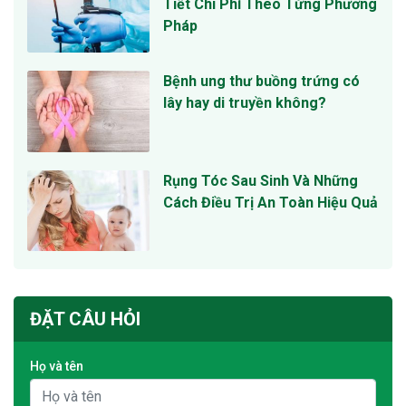
Tiết Chi Phí Theo Từng Phương
Pháp
Bệnh ung thư buồng trứng có
lây hay di truyền không?
Rụng Tóc Sau Sinh Và Những
Cách Điều Trị An Toàn Hiệu Quả
ĐẶT CÂU HỎI
Họ và tên