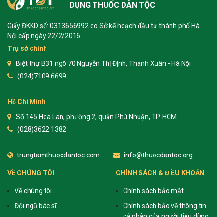
DỤNG THUỐC DÂN TỘC
Giấy ĐKKD số: 0313656992 do Sở kế hoạch đầu tư thành phố Hà
Nội cấp ngày 22/2/2016
Trụ sở chính
Biệt thự B31 ngõ 70 Nguyễn Thị Định, Thanh Xuân - Hà Nội
(024)7109 6699
Hồ Chí Minh
Số 145 Hoa Lan, phường 2, quận Phú Nhuận, TP. HCM
(028)3622 1382
trungtamthuocdantoc.com
info@thuocdantoc.org
VỀ CHÚNG TÔI
CHÍNH SÁCH & ĐIỀU KHOẢN
Về chúng tôi
Chính sách bảo mật
Đội ngũ bác sĩ
Chính sách bảo vệ thông tin
cá nhân của người tiêu dùng