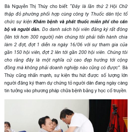
Bà Nguyễn Thị Thúy cho biết: “
Đây là lần thứ 2 Hội Chữ
ng sau sinh là tình trạng viêm da
thập đỏ phường phối hợp cùng công ty Thuốc dân tộc tổ
tính phổ biến, khiến đôi bàn tay,
chức sự kiện
Khám bệnh và phát thuốc miễn phí cho cán
chân của chị em trở nên khô...
bộ và người dân.
Do danh sách hội viên đăng ký rất đông
(lên tới hơn 300 người) nên chúng tôi phải tiến hành chia
làm 2 đợt, đợt 1 diễn ra ngày 16/06 với sự tham gia của
gần 150 hội viên, đợt 2 lên tới gần 200 hội viên. Chúng tôi
cho rằng đây là một nghĩa cử cao đẹp hướng tới cộng
đồng mà không phải doanh nghiệp nào cũng có được”.
Bà
Thúy cũng nhấn mạnh, sự kiện thu hút được số lượng lớn
người đăng ký tham dự chứng tỏ người dân đang ngày càng
tin tưởng vào phương pháp chữa bệnh bằng y học cổ truyền.