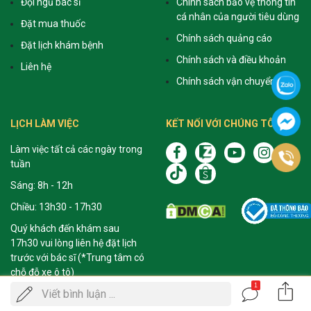
Đội ngũ bác sĩ
Chính sách bảo vệ thông tin
cá nhân của người tiêu dùng
Đặt mua thuốc
Chính sách quảng cáo
Đặt lịch khám bệnh
Chính sách và điều khoản
Liên hệ
Chính sách vận chuyển
LỊCH LÀM VIỆC
KẾT NỐI VỚI CHÚNG TÔI
Làm việc tất cả các ngày trong
tuần
Sáng: 8h - 12h
Chiều: 13h30 - 17h30
Quý khách đến khám sau
17h30 vui lòng liên hệ đặt lịch
trước với bác sĩ (*Trung tâm có
chỗ đỗ xe ô tô)
1
Gọi
Viết bình luận ...
Giám Đốc dịch vụ khách hàng:
ĐẶT LỊCH KHÁM
0988 954 675
điện