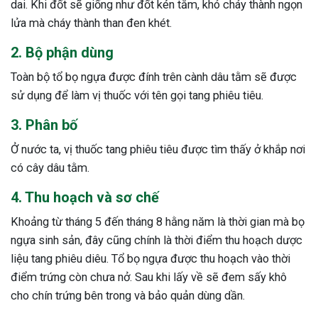
dai. Khi đốt sẽ giống như đốt kén tằm, khó cháy thành ngọn
lửa mà cháy thành than đen khét.
2. Bộ phận dùng
Toàn bộ tổ bọ ngựa được đính trên cành dâu tằm sẽ được
sử dụng để làm vị thuốc với tên gọi tang phiêu tiêu.
3. Phân bố
Ở nước ta, vị thuốc tang phiêu tiêu được tìm thấy ở khắp nơi
có cây dâu tằm.
4. Thu hoạch và sơ chế
Khoảng từ tháng 5 đến tháng 8 hằng năm là thời gian mà bọ
ngựa sinh sản, đây cũng chính là thời điểm thu hoạch dược
liệu tang phiêu diêu. Tổ bọ ngựa được thu hoạch vào thời
điểm trứng còn chưa nở. Sau khi lấy về sẽ đem sấy khô
ừng Sau Sinh Có Tự Khỏi
cho chín trứng bên trong và bảo quản dùng dần.
ng? Thông Tin Cần Biết