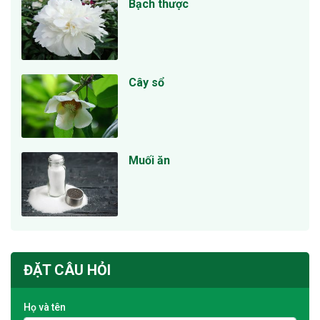
Bạch thược
Cây sổ
Muối ăn
ĐẶT CÂU HỎI
Họ và tên