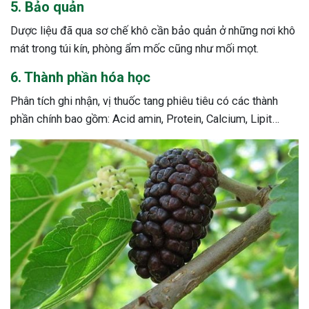
5. Bảo quản
ng sau sinh là tình trạng viêm da
Dược liệu đã qua sơ chế khô cần bảo quản ở những nơi khô
tính phổ biến, khiến đôi bàn tay,
mát trong túi kín, phòng ẩm mốc cũng như mối mọt.
chân của chị em trở nên khô...
6. Thành phần hóa học
Phân tích ghi nhận, vị thuốc tang phiêu tiêu có các thành
phần chính bao gồm: Acid amin, Protein, Calcium, Lipit…