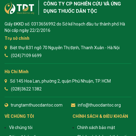
CÔNG TY CP NGHIÊN CỨU VÀ ỨNG
DỤNG THUỐC DÂN TỘC
Giấy ĐKKD số: 0313656992 do Sở kế hoạch đầu tư thành phố Hà
Nội cấp ngày 22/2/2016
Trụ sở chính
Biệt thự B31 ngõ 70 Nguyễn Thị Định, Thanh Xuân - Hà Nội
(024)7109 6699
Hồ Chí Minh
Số 145 Hoa Lan, phường 2, quận Phú Nhuận, TP. HCM
(028)3622 1382
trungtamthuocdantoc.com
info@thuocdantoc.org
VỀ CHÚNG TÔI
CHÍNH SÁCH & ĐIỀU KHOẢN
Về chúng tôi
Chính sách bảo mật