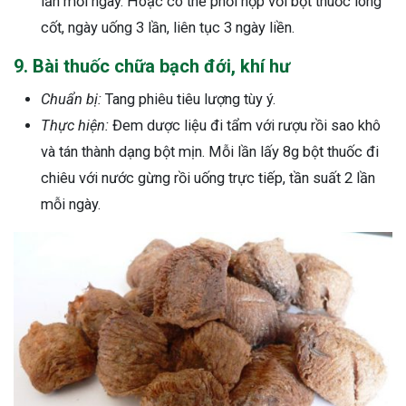
lần mỗi ngày. Hoặc có thể phối hợp với bột thuốc long
cốt, ngày uống 3 lần, liên tục 3 ngày liền.
9. Bài thuốc chữa bạch đới, khí hư
Chuẩn bị:
Tang phiêu tiêu lượng tùy ý.
Thực hiện:
Đem dược liệu đi tẩm với rượu rồi sao khô
và tán thành dạng bột mịn. Mỗi lần lấy 8g bột thuốc đi
chiêu với nước gừng rồi uống trực tiếp, tần suất 2 lần
mỗi ngày.