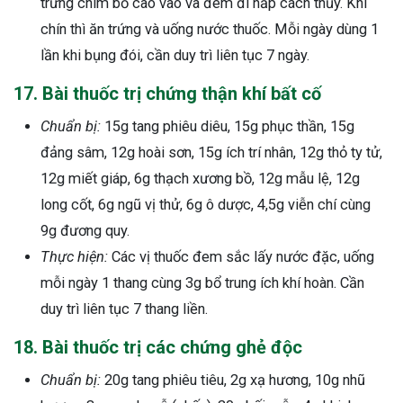
trứng chim bồ cao vào và đem đi hấp cách thủy. Khi
chín thì ăn trứng và uống nước thuốc. Mỗi ngày dùng 1
lần khi bụng đói, cần duy trì liên tục 7 ngày.
17. Bài thuốc trị chứng thận khí bất cố
Chuẩn bị:
15g tang phiêu diêu, 15g phục thần, 15g
đảng sâm, 12g hoài sơn, 15g ích trí nhân, 12g thỏ ty tử,
12g miết giáp, 6g thạch xương bồ, 12g mẫu lệ, 12g
long cốt, 6g ngũ vị thử, 6g ô dược, 4,5g viễn chí cùng
9g đương quy.
Thực hiện:
Các vị thuốc đem sắc lấy nước đặc, uống
mỗi ngày 1 thang cùng 3g bổ trung ích khí hoàn. Cần
duy trì liên tục 7 thang liền.
18. Bài thuốc trị các chứng ghẻ độc
Chuẩn bị:
20g tang phiêu tiêu, 2g xạ hương, 10g nhũ