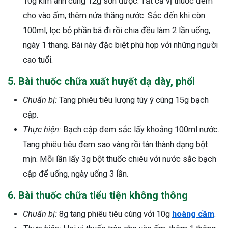
10g kim anh cùng 12g sơn dược. Tất cả vị thuốc đem
cho vào ấm, thêm nửa thăng nước. Sắc đến khi còn
100ml, lọc bỏ phần bã đi rồi chia đều làm 2 lần uống,
ngày 1 thang. Bài này đặc biệt phù hợp với những người
cao tuổi.
5. Bài thuốc chữa xuất huyết dạ dày, phổi
Chuẩn bị:
Tang phiêu tiêu lượng tùy ý cùng 15g bạch
cập.
Thực hiện:
Bạch cập đem sắc lấy khoảng 100ml nước.
Tang phiêu tiêu đem sao vàng rồi tán thành dạng bột
mịn. Mỗi lần lấy 3g bột thuốc chiêu với nước sắc bạch
cập để uống, ngày uống 3 lần.
6. Bài thuốc chữa tiểu tiện không thông
Chuẩn bị:
8g tang phiêu tiêu cùng với 10g
hoàng cầm
.