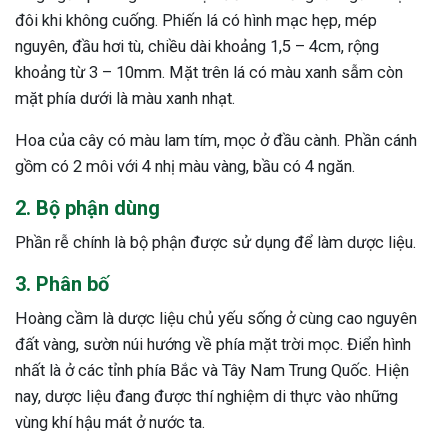
đôi khi không cuống. Phiến lá có hình mạc hẹp, mép
nguyên, đầu hơi tù, chiều dài khoảng 1,5 – 4cm, rộng
khoảng từ 3 – 10mm. Mặt trên lá có màu xanh sẫm còn
mặt phía dưới là màu xanh nhạt.
Hoa của cây có màu lam tím, mọc ở đầu cành. Phần cánh
gồm có 2 môi với 4 nhị màu vàng, bầu có 4 ngăn.
2. Bộ phận dùng
Phần rễ chính là bộ phận được sử dụng để làm dược liệu.
3. Phân bố
Hoàng cầm là dược liệu chủ yếu sống ở cùng cao nguyên
đất vàng, sườn núi hướng về phía mặt trời mọc. Điển hình
nhất là ở các tỉnh phía Bắc và Tây Nam Trung Quốc. Hiện
nay, dược liệu đang được thí nghiệm di thực vào những
ừng Sau Sinh Có Tự Khỏi
vùng khí hậu mát ở nước ta.
ng? Thông Tin Cần Biết