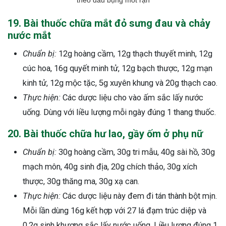
theo đau bụng mót rặn
19. Bài thuốc chữa mắt đỏ sưng đau và chảy
nước mắt
Chuẩn bị:
12g hoàng cầm, 12g thạch thuyết minh, 12g
cúc hoa, 16g quyết minh tử, 12g bạch thược, 12g mạn
kinh tử, 12g mộc tặc, 5g xuyên khung và 20g thạch cao.
Thực hiện:
Các dược liệu cho vào ấm sắc lấy nước
uống. Dùng với liều lượng mỗi ngày đúng 1 thang thuốc.
20. Bài thuốc chữa hư lao, gầy ốm ở phụ nữ
Chuẩn bị:
30g hoàng cầm, 30g tri mẫu, 40g sài hồ, 30g
mạch môn, 40g sinh địa, 20g chích thảo, 30g xích
thược, 30g thăng ma, 30g xạ can.
Thực hiện:
Các dược liệu này đem đi tán thành bột mịn.
Mỗi lần dùng 16g kết hợp với 27 lá đạm trúc diệp và
0,2g sinh khương sắc lấy nước uống. Liều lượng đúng 1