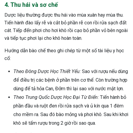
4. Thu hái và sơ chế
ng sau sinh là tình trạng viêm da
tính phổ biến, khiến đôi bàn tay,
Dược liệu thường được thu hái vào mùa xuân hay mùa thu.
chân của chị em trở nên khô...
Tiến hành đào lấy rễ và cắt bỏ phần rễ con rồi rửa sạch đất
cát. Tiếp đến phơi cho hơi khô rồi cạo bỏ phần vỏ bên ngoài
và tiếp tục phơi lại cho khô hoàn toàn.
Hướng dẫn bào chế theo ghi chép từ một số tài liệu y học
cổ:
Theo Đông Dược Học Thiết Yếu:
Sao với rượu nếu dùng
để điều trị các bệnh ở phần trên cơ thể. Còn trường hợp
dùng để tả hỏa Can, Đởm thì lại sao với nước mật lợn.
Theo Trung Quốc Dược Học Đại Từ Điển:
Tiến hành bỏ
phần đầu và ruột đen rồi rửa sạch và ủ kín qua 1 đêm
cho mềm ra. Sau đó bào mỏng và phơi khô. Sau khi khơi
khô sẽ tẩm rượu trong 2 giờ rồi sao qua.