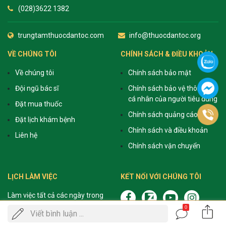
(028)3622 1382
trungtamthuocdantoc.com
info@thuocdantoc.org
VỀ CHÚNG TÔI
CHÍNH SÁCH & ĐIỀU KHOẢN
Về chúng tôi
Chính sách bảo mật
Đội ngũ bác sĩ
Chính sách bảo vệ thông tin
cá nhân của người tiêu dùng
Đặt mua thuốc
Chính sách quảng cáo
Đặt lịch khám bệnh
Chính sách và điều khoản
Liên hệ
Chính sách vận chuyển
LỊCH LÀM VIỆC
KẾT NỐI VỚI CHÚNG TÔI
Làm việc tất cả các ngày trong
tuần
0
Gọi
Viết bình luận ...
ĐẶT LỊCH KHÁM
Sáng: 8h - 12h
điện