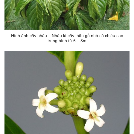
ng sau sinh là tình trạng viêm da
tính phổ biến, khiến đôi bàn tay,
chân của chị em trở nên khô...
Hình ảnh cây nhàu – Nhàu là cây thân gỗ nhỏ có chiều cao
trung bình từ 6 – 8m