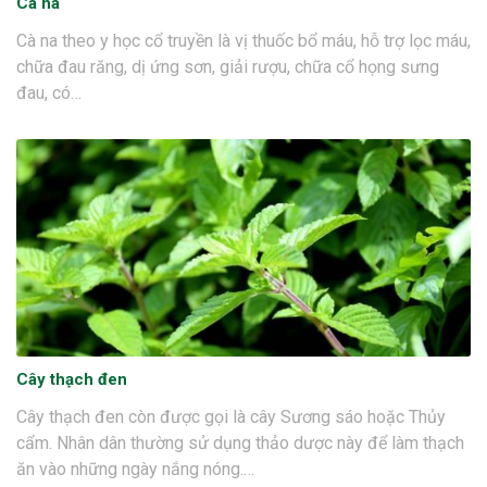
Cà na
Cà na theo y học cổ truyền là vị thuốc bổ máu, hỗ trợ lọc máu,
chữa đau răng, dị ứng sơn, giải rượu, chữa cổ họng sưng
đau, có…
Cây thạch đen
Cây thạch đen còn được gọi là cây Sương sáo hoặc Thủy
cẩm. Nhân dân thường sử dụng thảo dược này để làm thạch
ăn vào những ngày nắng nóng.…