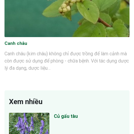
Canh châu
Canh châu (kim châu) không chỉ được trồng để làm cảnh mà
còn được sử dụng để phòng - chữa bệnh. Với tác dụng dược
lý đa dạng, dược liệu…
Xem nhiều
Củ gấu tàu