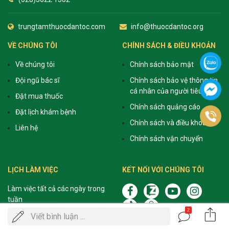
trungtamthuocdantoc.com
info@thuocdantoc.org
VỀ CHÚNG TÔI
CHÍNH SÁCH & ĐIỀU KHOẢN
Về chúng tôi
Chính sách bảo mật
Đội ngũ bác sĩ
Chính sách bảo vệ thông tin
cá nhân của người tiêu dùng
Đặt mua thuốc
Chính sách quảng cáo
Đặt lịch khám bệnh
Chính sách và điều khoản
Liên hệ
Chính sách vận chuyển
LỊCH LÀM VIỆC
KẾT NỐI VỚI CHÚNG TÔI
Làm việc tất cả các ngày trong
tuần
2
Sáng: 8h - 12h
Gọi
Viết bình luận ...
ĐẶT LỊCH KHÁM
điện