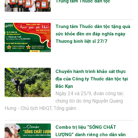
Trung tâm Thuốc dân tộc
Trung tâm Thuốc dân tộc tặng quà
sức khỏe đền ơn đáp nghĩa ngày
Thương binh liệt sĩ 27/7
Chuyến hành trình khảo sát thực
địa của Công ty Thuốc dân tộc tại
Bắc Kạn
Ngày 24 và 25/9, đoàn công tác
chúng tôi do ông Nguyễn Quang
Hưng - Chủ tịch HĐQT, Tổng giám…
Combo trị liệu “SỐNG CHẤT
LƯỢNG” dành riêng cho dân văn