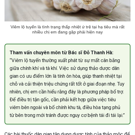
Viêm lộ tuyến là tình trạng thấp nhiệt ứ trệ tại hạ tiêu mà rất
nhiều chị em đang gặp phải hiện nay
Tham vấn chuyên môn từ Bác sĩ Đỗ Thanh Hà:
“Viêm lộ tuyến thường xuất phát từ sự mất cân bằng
giữa chính khí và tà khí. Việc sử dụng thảo dược dân
gian có ưu điểm lớn là tính ôn hòa, giúp thanh nhiệt tại
chỗ và cải thiện triệu chứng rất tốt ở giai đoạn nhẹ. Tuy
nhiên, chị em cần hiểu rằng đây là phương pháp bổ trợ.
Để điều trị tận gốc, cần phải kết hợp giữa việc tiêu
viêm bên ngoài và bổ chính khu tà, điều hòa tạng phủ
từ bên trong mới tránh được nguy cơ bệnh tái đi tái lại.”
ừng Sau Sinh Có Tự Khỏi
ng? Thông Tin Cần Biết
Các bài thuốc dân gian tận dụng dược tính của thảo mộc để