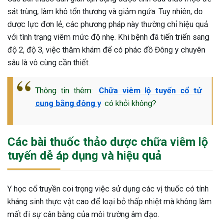
sát trùng, làm khô tổn thương và giảm ngứa. Tuy nhiên, do
ng sau sinh là tình trạng viêm da
dược lực đơn lẻ, các phương pháp này thường chỉ hiệu quả
tính phổ biến, khiến đôi bàn tay,
chân của chị em trở nên khô...
với tình trạng viêm mức độ nhẹ. Khi bệnh đã tiến triển sang
độ 2, độ 3, việc thăm khám để có phác đồ Đông y chuyên
sâu là vô cùng cần thiết.
Thông tin thêm:
Chữa viêm lộ tuyến cổ tử
cung bằng đông y
có khỏi không?
Các bài thuốc thảo dược chữa viêm lộ
tuyến dễ áp dụng và hiệu quả
Y học cổ truyền coi trọng việc sử dụng các vị thuốc có tính
kháng sinh thực vật cao để loại bỏ thấp nhiệt mà không làm
mất đi sự cân bằng của môi trường âm đạo.