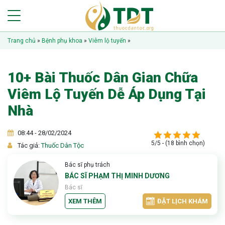
Trang chủ
»
Bệnh phụ khoa
»
Viêm lộ tuyến
»
10+ Bài Thuốc Dân Gian Chữa
Viêm Lộ Tuyến Dễ Áp Dụng Tại
Nhà
08:44 - 28/02/2024
5/5 - (18 bình chọn)
Tác giả:
Thuốc Dân Tộc
Bác sĩ phụ trách
BÁC SĨ PHẠM THỊ MINH DƯƠNG
Bác sĩ
XEM THÊM
ĐẶT LỊCH KHÁM