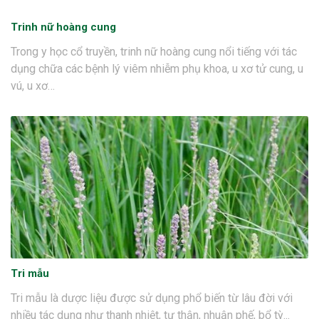
Trinh nữ hoàng cung
Trong y học cổ truyền, trinh nữ hoàng cung nổi tiếng với tác
dụng chữa các bệnh lý viêm nhiễm phụ khoa, u xơ tử cung, u
vú, u xơ…
Tri mẫu
Tri mẫu là dược liệu được sử dụng phổ biến từ lâu đời với
nhiều tác dụng như thanh nhiệt, tư thận, nhuận phế, bổ tỳ...