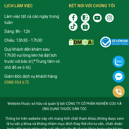
LỊCH LÀM VIỆC
KẾT NỐI VỚI CHÚNG TÔI
Làm việc tất cả các ngày trong
tuần
Sáng: 8h - 12h
Chiều: 13h30 - 17h30
Quý khách đến khám sau
17h30 vui lòng liên hệ đặt lịch
trước với bác sĩ (*Trung tâm có
chỗ đỗ xe ô tô)
Giám Đốc dịch vụ khách hàng:
0988 954 675
Website thuộc sở hữu và quản lý bởi CÔNG TY CỔ PHẦN NGHIÊN CỨU VÀ
ỨNG DỤNG THUỐC DÂN TỘC
Thông tin trên website này chỉ mang tính chất tham khảo; không được xem
là tư vấn y khoa và không nhằm mục đích thay thế cho tư vấn, chẩn đoán
hoặc điều trị từ nhân viên y tế. Khi có vấn đề về sức khỏe hoặc cần hỗ trợ