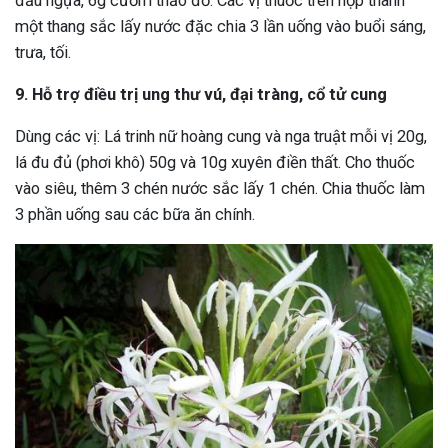
đầu ngựa, 6g cườm thảo đỏ. Các vị thuốc trên hợp thành
một thang sắc lấy nước đặc chia 3 lần uống vào buổi sáng,
trưa, tối.
9. Hỗ trợ điều trị ung thư vú, đại tràng, cổ tử cung
Dùng các vị: Lá trinh nữ hoàng cung và nga truật mỗi vị 20g,
lá đu đủ (phơi khô) 50g và 10g xuyên điền thất. Cho thuốc
vào siêu, thêm 3 chén nước sắc lấy 1 chén. Chia thuốc làm
3 phần uống sau các bữa ăn chính.