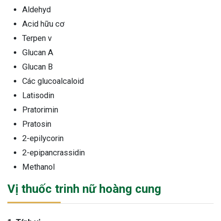
Aldehyd
Acid hữu cơ
Terpen v
Glucan A
Glucan B
Các glucoalcaloid
Latisodin
Pratorimin
Pratosin
2-epilycorin
2-epipancrassidin
Methanol
Vị thuốc trinh nữ hoàng cung