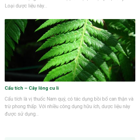
Loại dược liệu này…
Cẩu tích – Cây lông cu li
Cẩu tích là vị thuốc Nam quý, có tác dụng bồi bổ can thận và
trừ phong thấp. Với nhiều công dụng hữu ích, dược liệu này
được sử dụng…