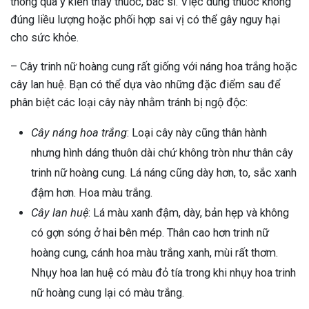
thông qua ý kiến thầy thuốc, bác sĩ. Việc dùng thuốc không
đúng liều lượng hoặc phối hợp sai vị có thể gây nguy hại
cho sức khỏe.
– Cây trinh nữ hoàng cung rất giống với náng hoa trắng hoặc
cây lan huệ. Bạn có thể dựa vào những đặc điểm sau để
phân biệt các loại cây này nhằm tránh bị ngộ độc:
Cây náng hoa trắng
: Loại cây này cũng thân hành
nhưng hình dáng thuôn dài chứ không tròn như thân cây
trinh nữ hoàng cung. Lá náng cũng dày hơn, to, sắc xanh
đậm hơn. Hoa màu trắng.
Cây lan huệ
: Lá màu xanh đậm, dày, bản hẹp và không
có gợn sóng ở hai bên mép. Thân cao hơn trinh nữ
hoàng cung, cánh hoa màu trắng xanh, mùi rất thơm.
Nhụy hoa lan huệ có màu đỏ tía trong khi nhụy hoa trinh
nữ hoàng cung lại có màu trắng.