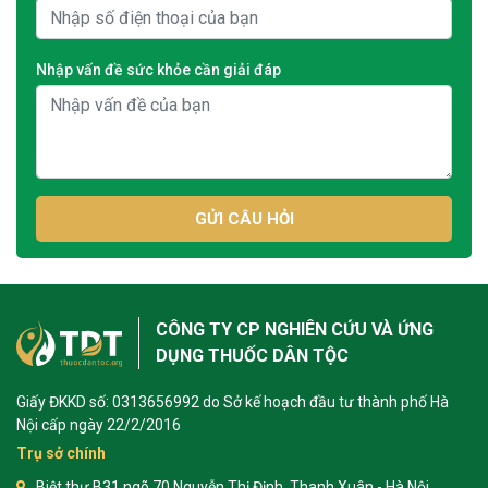
Nhập vấn đề sức khỏe cần giải đáp
GỬI CÂU HỎI
CÔNG TY CP NGHIÊN CỨU VÀ ỨNG
DỤNG THUỐC DÂN TỘC
Giấy ĐKKD số: 0313656992 do Sở kế hoạch đầu tư thành phố Hà
Nội cấp ngày 22/2/2016
Trụ sở chính
Biệt thự B31 ngõ 70 Nguyễn Thị Định, Thanh Xuân - Hà Nội