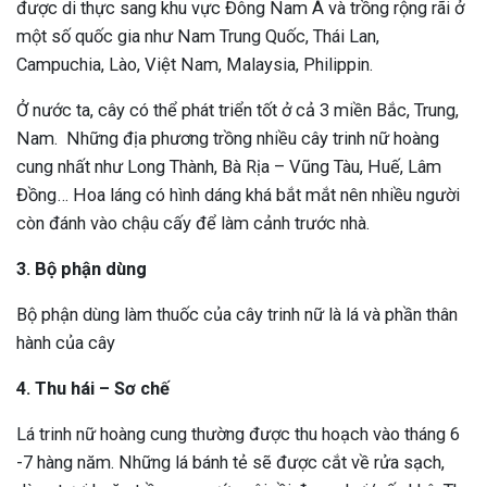
được di thực sang khu vực Đông Nam Á và trồng rộng rãi ở
ng sau sinh là tình trạng viêm da
một số quốc gia như Nam Trung Quốc, Thái Lan,
tính phổ biến, khiến đôi bàn tay,
Campuchia, Lào, Việt Nam, Malaysia, Philippin.
chân của chị em trở nên khô...
Ở nước ta, cây có thể phát triển tốt ở cả 3 miền Bắc, Trung,
Nam. Những địa phương trồng nhiều cây trinh nữ hoàng
cung nhất như Long Thành, Bà Rịa – Vũng Tàu, Huế, Lâm
Đồng… Hoa láng có hình dáng khá bắt mắt nên nhiều người
còn đánh vào chậu cấy để làm cảnh trước nhà.
3. Bộ phận dùng
Bộ phận dùng làm thuốc của cây trinh nữ là lá và phần thân
hành của cây
4. Thu hái – Sơ chế
Lá trinh nữ hoàng cung thường được thu hoạch vào tháng 6
-7 hàng năm. Những lá bánh tẻ sẽ được cắt về rửa sạch,