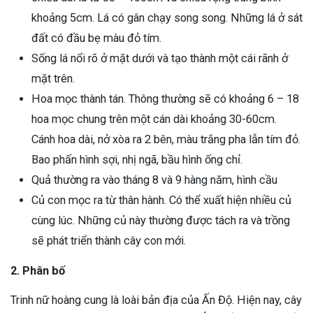
khoảng 5cm. Lá có gân chạy song song. Những lá ở sát
đất có đầu bẹ màu đỏ tím.
Sống lá nổi rõ ở mặt dưới và tạo thành một cái rãnh ở
mặt trên.
Hoa mọc thành tán. Thông thường sẽ có khoảng 6 – 18
hoa mọc chung trên một cán dài khoảng 30-60cm.
Cánh hoa dài, nở xòa ra 2 bên, màu trắng pha lẫn tím đỏ.
Bao phấn hình sợi, nhị ngã, bầu hình ống chỉ.
Quả thường ra vào tháng 8 và 9 hàng năm, hình cầu
Củ con mọc ra từ thân hành. Có thể xuất hiện nhiều củ
cùng lúc. Những củ này thường được tách ra và trồng
sẽ phát triển thành cây con mới.
2. Phân bố
ừng Sau Sinh Có Tự Khỏi
Trinh nữ hoàng cung là loài bản địa của Ấn Độ. Hiện nay, cây
ng? Thông Tin Cần Biết