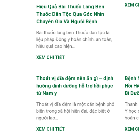
XEM CH
Hiệu Quả Bài Thuốc Lang Ben
Thuốc Dân Tộc Qua Góc Nhìn
Chuyên Gia Và Người Bệnh
Bài thuốc lang ben Thuốc dân tộc là
liệu pháp Đông y hoàn chỉnh, an toàn,
hiệu quả cao hiện...
XEM CHI TIẾT
Thoát vị đĩa đệm nên ăn gì – định
Bệnh 
hướng dinh dưỡng hỗ trợ hồi phục
Hồi H
từ Nam y
Bì Dư
Thoát vị đĩa đệm là một căn bệnh phổ
Thanh 
biến trong xã hội hiện đại, đặc biệt ở
Y học c
người lao...
hoàn ch
XEM CHI TIẾT
XEM CH