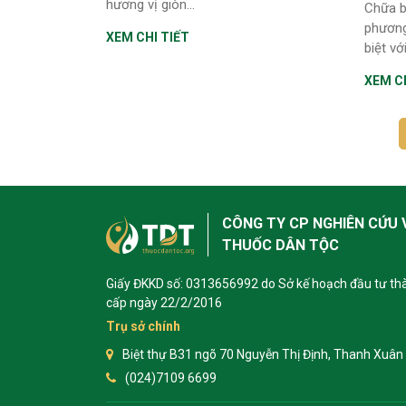
hương vị giòn...
Chữa b
phương
XEM CHI TIẾT
biệt vớ
XEM CH
CÔNG TY CP NGHIÊN CỨU 
THUỐC DÂN TỘC
Giấy ĐKKD số: 0313656992 do Sở kế hoạch đầu tư th
cấp ngày 22/2/2016
Trụ sở chính
Biệt thự B31 ngõ 70 Nguyễn Thị Định, Thanh Xuân 
(024)7109 6699