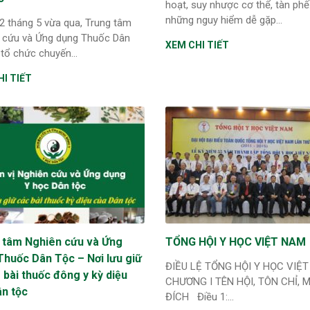
hoạt, suy nhược cơ thể, tàn phế..
những nguy hiểm dễ gặp...
2 tháng 5 vừa qua, Trung tâm
 cứu và Ứng dụng Thuốc Dân
XEM CHI TIẾT
 tổ chức chuyến...
I TIẾT
 tâm Nghiên cứu và Ứng
TỔNG HỘI Y HỌC VIỆT NAM
Thuốc Dân Tộc – Nơi lưu giữ
ĐIỀU LỆ TỔNG HỘI Y HỌC VI
bài thuốc đông y kỳ diệu
CHƯƠNG I TÊN HỘI, TÔN CHỈ, 
ân tộc
ĐÍCH Điều 1:...