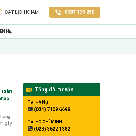
0987 173 258
ĐẶT LỊCH KHÁM
IÊN HỆ
Tổng đài tư vấn
n toàn
 pháp
TẠI HÀ NỘI
(024) 7109 6699
những
TẠI HỒ CHÍ MINH
n, gây
(028) 3622 1382