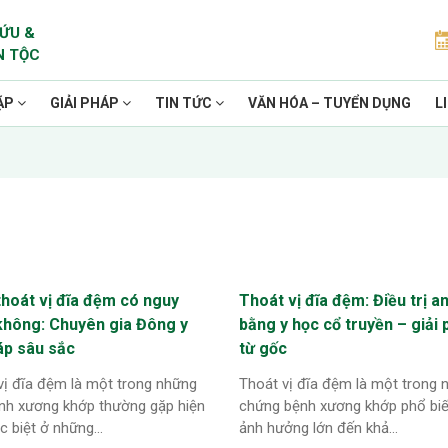
ỨU &
N TỘC
ẶP
GIẢI PHÁP
TIN TỨC
VĂN HÓA – TUYỂN DỤNG
L
thoát vị đĩa đệm có nguy
Thoát vị đĩa đệm: Điều trị a
không: Chuyên gia Đông y
bằng y học cổ truyền – giải
áp sâu sắc
từ gốc
vị đĩa đệm là một trong những
Thoát vị đĩa đệm là một trong 
nh xương khớp thường gặp hiện
chứng bệnh xương khớp phổ biế
c biệt ở những...
ảnh hưởng lớn đến khả...