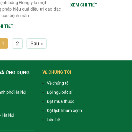
ệnh bằng Đông y là một
XEM CHI TIẾT
 pháp hiệu quả điều trị cao đặc
i các bệnh mãn...
I TIẾT
1
2
Sau »
VÀ ỨNG DỤNG
VỀ CHÚNG TÔI
Về chúng tôi
ành phố Hà Nội
Đội ngũ bác sĩ
Đặt mua thuốc
Đặt lịch khám bệnh
- Hà Nội
Liên hệ