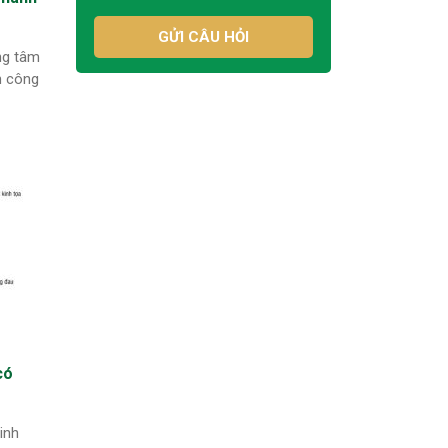
GỬI CÂU HỎI
ng tâm
h công
có
inh