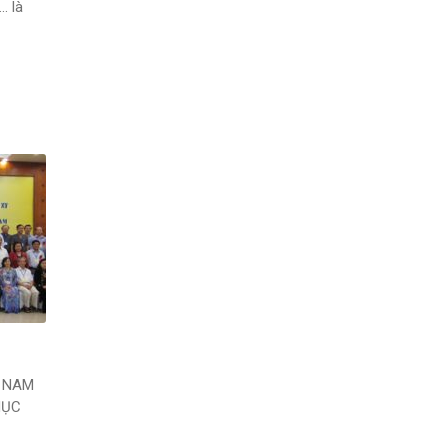
. là
ỆT NAM
MỤC