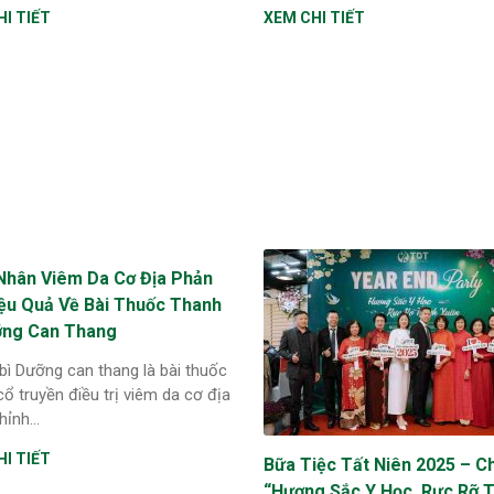
I TIẾT
XEM CHI TIẾT
Nhân Viêm Da Cơ Địa Phản
iệu Quả Về Bài Thuốc Thanh
ỡng Can Thang
bì Dưỡng can thang là bài thuốc
ổ truyền điều trị viêm da cơ địa
ỉnh...
I TIẾT
Bữa Tiệc Tất Niên 2025 – C
“Hương Sắc Y Học, Rực Rỡ 